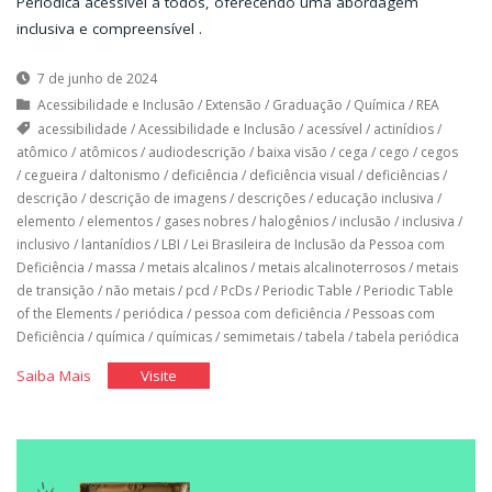
Periódica acessível a todos, oferecendo uma abordagem
inclusiva e compreensível .
7 de junho de 2024
Acessibilidade e Inclusão
/
Extensão
/
Graduação
/
Química
/
REA
acessibilidade
/
Acessibilidade e Inclusão
/
acessível
/
actinídios
/
atômico
/
atômicos
/
audiodescrição
/
baixa visão
/
cega
/
cego
/
cegos
/
cegueira
/
daltonismo
/
deficiência
/
deficiência visual
/
deficiências
/
descrição
/
descrição de imagens
/
descrições
/
educação inclusiva
/
elemento
/
elementos
/
gases nobres
/
halogênios
/
inclusão
/
inclusiva
/
inclusivo
/
lantanídios
/
LBI
/
Lei Brasileira de Inclusão da Pessoa com
Deficiência
/
massa
/
metais alcalinos
/
metais alcalinoterrosos
/
metais
de transição
/
não metais
/
pcd
/
PcDs
/
Periodic Table
/
Periodic Table
of the Elements
/
periódica
/
pessoa com deficiência
/
Pessoas com
Deficiência
/
química
/
químicas
/
semimetais
/
tabela
/
tabela periódica
"Tabela
"Tabela
Saiba Mais
Visite
periódica
periódica
acessível"
acessível"