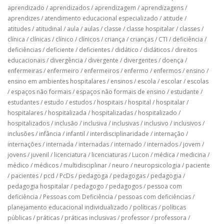
aprendizado
/
aprendizados
/
aprendizagem
/
aprendizagens
/
aprendizes
/
atendimento educacional especializado
/
atitude
/
atitudes
/
atitudinal
/
aula
/
aulas
/
classe
/
classe hospitalar
/
classes
/
clínica
/
clínicas
/
clínico
/
clínicos
/
criança
/
crianças
/
CTI
/
deficiência
/
deficiências
/
deficiente
/
deficientes
/
didático
/
didáticos
/
direitos
educacionais
/
divergência
/
divergente
/
divergentes
/
doença
/
enfermeiras
/
enfermeiro
/
enfermeiros
/
enfermo
/
enfermos
/
ensino
/
ensino em ambientes hospitalares
/
ensinos
/
escola
/
escolar
/
escolas
/
espaços não formais
/
espaços não formais de ensino
/
estudante
/
estudantes
/
estudo
/
estudos
/
hospitais
/
hospital
/
hospitalar
/
hospitalares
/
hospitalizada
/
hospitalizadas
/
hospitalizado
/
hospitalizados
/
inclusão
/
inclusiva
/
inclusivas
/
inclusivo
/
inclusivos
/
inclusões
/
infância
/
infantil
/
interdisciplinaridade
/
internação
/
internações
/
internada
/
internadas
/
internado
/
internados
/
jovem
/
jovens
/
juvenil
/
licenciatura
/
licenciaturas
/
Lucon
/
médica
/
medicina
/
médico
/
médicos
/
multidisciplinar
/
neuro
/
neuropsicologia
/
paciente
/
pacientes
/
pcd
/
PcDs
/
pedagoga
/
pedagogas
/
pedagogia
/
pedagogia hospitalar
/
pedagogo
/
pedagogos
/
pessoa com
deficiência
/
Pessoas com Deficiência
/
pessoas com deficiências
/
planejamento educacional individualizado
/
políticas
/
políticas
públicas
/
práticas
/
práticas inclusivas
/
professor
/
professora
/