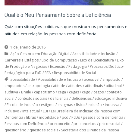
Qual é o Meu Pensamento Sobre a Deficiência
Quiz com situações cotidianas que mostram os pensamentos e
atitudes em relação às pessoas com deficiência.
1 de janeiro de 2016
Ação Gestora em Educação Digital
/
Acessibilidade e Inclusão
/
Carreiras e Estágios
/
Eixo de Computação
/
Eixo de Licenciatura
/
Eixo
de Produção e Negócios
/
Extensão
/
Pedagogia
/
Processos Didático-
Pedagógico para EaD
/
REA
/
Responsabilidade Social
acessibilidade
/
Acessibilidade e Inclusão
/
acessível
/
amputado
/
amputados
/
antropologia
/
atitude
/
atitudes
/
atitudinais
/
atitudinal
/
auditiva
/
Braile
/
capacitismo
/
cega
/
cegas
/
cego
/
cegos
/
contexto
social
/
contextos sociais
/
deficiência
/
deficiências
/
educação inclusiva
/
Escola de Inclusão
/
estigma
/
estigmas
/
física
/
inclusão
/
inclusiva
/
inclusivo
/
intelectual
/
LBI
/
Lei Brasileira de Inclusão da Pessoa com
Deficiência
/
libras
/
mobilidade
/
pcd
/
PcDs
/
pessoa com deficiência
/
Pessoas com Deficiência
/
preconceito
/
preconceitos
/
psicossocial
/
questionário
/
questões sociais
/
Secretaria dos Direitos da Pessoa