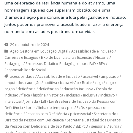
uma celebração da resiliência humana e do ativismo, uma
homenagem àqueles que superaram obstáculos e uma
chamada à ação para continuar a luta pela igualdade e inclusão.
Juntos podemos promover a acessibilidade e fazer a diferença
no mundo com atitudes para transformar vidas!
29 de outubro de 2024
Ação Gestora em Educação Digital
/
Acessibilidade e Inclusão
/
Carreiras e Estágios
/
Eixo de Licenciatura
/
Extensão
/
História
/
Pedagogia
/
Processos Didático-Pedagógico para EaD
/
REA
/
Responsabilidade Social
acessibilidade
/
Acessibilidade e Inclusão
/
acessível
/
amputado
/
amputados
/
audição
/
auditiva
/
baixa visão
/
Braile
/
cega
/
cego
/
cegos
/
deficiência
/
deficiências
/
educação inclusiva
/
Escola de
Inclusão
/
física
/
história
/
histórica
/
inclusão
/
inclusiva
/
inclusivo
/
intelectual
/
jornada
/
LBI
/
Lei Brasileira de Inclusão da Pessoa com
Deficiência
/
libras
/
linha do tempo
/
pcd
/
PcDs
/
pessoa com
deficiência
/
Pessoas com Deficiência
/
psicossocial
/
Secretaria dos
Direitos da Pessoa com Deficiência
/
Secretaria Estadual dos Direitos
da Pessoa com Deficiência de São Paulo
/
SEDPcD
/
sensorial
/
surda
/
surdo
/
surdo-cega
/
surdo-cego
/
surdo-cegueira
/
surdos
/
Tadoma
/