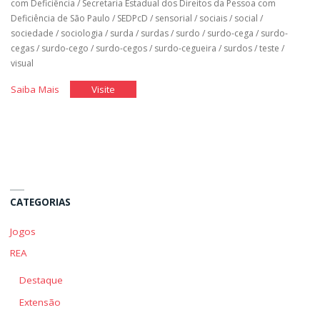
com Deficiência
/
Secretaria Estadual dos Direitos da Pessoa com
Deficiência de São Paulo
/
SEDPcD
/
sensorial
/
sociais
/
social
/
sociedade
/
sociologia
/
surda
/
surdas
/
surdo
/
surdo-cega
/
surdo-
cegas
/
surdo-cego
/
surdo-cegos
/
surdo-cegueira
/
surdos
/
teste
/
visual
"Qual
"Qual
Saiba Mais
Visite
é
é
o
o
Meu
Meu
Pensamento
Pensamento
Sobre
Sobre
a
a
CATEGORIAS
Deficiência"
Deficiência"
Jogos
REA
Destaque
Extensão