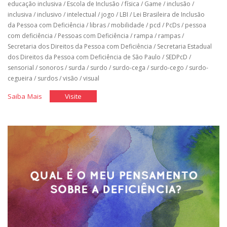
educação inclusiva
/
Escola de Inclusão
/
física
/
Game
/
inclusão
/
inclusiva
/
inclusivo
/
intelectual
/
jogo
/
LBI
/
Lei Brasileira de Inclusão
da Pessoa com Deficiência
/
libras
/
mobilidade
/
pcd
/
PcDs
/
pessoa
com deficiência
/
Pessoas com Deficiência
/
rampa
/
rampas
/
Secretaria dos Direitos da Pessoa com Deficiência
/
Secretaria Estadual
dos Direitos da Pessoa com Deficiência de São Paulo
/
SEDPcD
/
sensorial
/
sonoros
/
surda
/
surdo
/
surdo-cega
/
surdo-cego
/
surdo-
cegueira
/
surdos
/
visão
/
visual
"Cinco
"Cinco
Saiba Mais
Visite
Acertos
Acertos
do
do
Desenho
Desenho
Universal"
Universal"