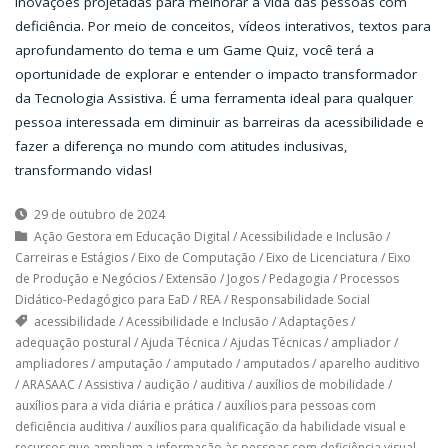
inovações projetadas para melhorar a vida das pessoas com
deficiência. Por meio de conceitos, vídeos interativos, textos para
aprofundamento do tema e um Game Quiz, você terá a
oportunidade de explorar e entender o impacto transformador
da Tecnologia Assistiva. É uma ferramenta ideal para qualquer
pessoa interessada em diminuir as barreiras da acessibilidade e
fazer a diferença no mundo com atitudes inclusivas,
transformando vidas!
29 de outubro de 2024
Ação Gestora em Educação Digital
/
Acessibilidade e Inclusão
/
Carreiras e Estágios
/
Eixo de Computação
/
Eixo de Licenciatura
/
Eixo
de Produção e Negócios
/
Extensão
/
Jogos
/
Pedagogia
/
Processos
Didático-Pedagógico para EaD
/
REA
/
Responsabilidade Social
acessibilidade
/
Acessibilidade e Inclusão
/
Adaptações
/
adequação postural
/
Ajuda Técnica
/
Ajudas Técnicas
/
ampliador
/
ampliadores
/
amputação
/
amputado
/
amputados
/
aparelho auditivo
/
ARASAAC
/
Assistiva
/
audição
/
auditiva
/
auxílios de mobilidade
/
auxílios para a vida diária e prática
/
auxílios para pessoas com
deficiência auditiva
/
auxílios para qualificação da habilidade visual e
recursos que ampliam a informação às pessoas com deficiência visual