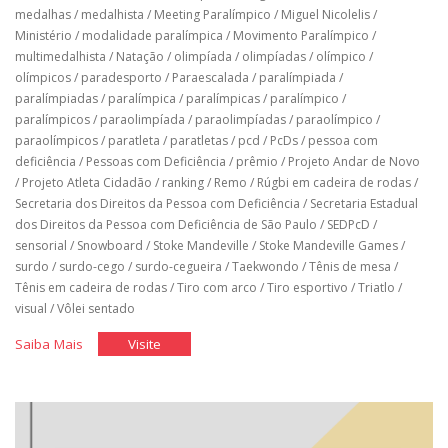
medalhas
/
medalhista
/
Meeting Paralímpico
/
Miguel Nicolelis
/
Ministério
/
modalidade paralímpica
/
Movimento Paralímpico
/
multimedalhista
/
Natação
/
olimpíada
/
olimpíadas
/
olímpico
/
olímpicos
/
paradesporto
/
Paraescalada
/
paralímpiada
/
paralímpiadas
/
paralímpica
/
paralímpicas
/
paralímpico
/
paralímpicos
/
paraolimpíada
/
paraolimpíadas
/
paraolímpico
/
paraolímpicos
/
paratleta
/
paratletas
/
pcd
/
PcDs
/
pessoa com
deficiência
/
Pessoas com Deficiência
/
prêmio
/
Projeto Andar de Novo
/
Projeto Atleta Cidadão
/
ranking
/
Remo
/
Rúgbi em cadeira de rodas
/
Secretaria dos Direitos da Pessoa com Deficiência
/
Secretaria Estadual
dos Direitos da Pessoa com Deficiência de São Paulo
/
SEDPcD
/
sensorial
/
Snowboard
/
Stoke Mandeville
/
Stoke Mandeville Games
/
surdo
/
surdo-cego
/
surdo-cegueira
/
Taekwondo
/
Tênis de mesa
/
Tênis em cadeira de rodas
/
Tiro com arco
/
Tiro esportivo
/
Triatlo
/
visual
/
Vôlei sentado
"História
"História
Saiba Mais
Visite
do
do
Brasil
Brasil
nos
nos
jogos
jogos