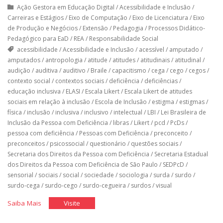
Ação Gestora em Educação Digital
/
Acessibilidade e Inclusão
/
Carreiras e Estágios
/
Eixo de Computação
/
Eixo de Licenciatura
/
Eixo
de Produção e Negócios
/
Extensão
/
Pedagogia
/
Processos Didático-
Pedagógico para EaD
/
REA
/
Responsabilidade Social
acessibilidade
/
Acessibilidade e Inclusão
/
acessível
/
amputado
/
amputados
/
antropologia
/
atitude
/
atitudes
/
atitudinais
/
atitudinal
/
audição
/
auditiva
/
auditivo
/
Braile
/
capacitismo
/
cega
/
cego
/
cegos
/
contexto social
/
contextos sociais
/
deficiência
/
deficiências
/
educação inclusiva
/
ELASI
/
Escala Likert
/
Escala Likert de atitudes
sociais em relação à inclusão
/
Escola de Inclusão
/
estigma
/
estigmas
/
física
/
inclusão
/
inclusiva
/
inclusivo
/
intelectual
/
LBI
/
Lei Brasileira de
Inclusão da Pessoa com Deficiência
/
libras
/
Likert
/
pcd
/
PcDs
/
pessoa com deficiência
/
Pessoas com Deficiência
/
preconceito
/
preconceitos
/
psicossocial
/
questionário
/
questões sociais
/
Secretaria dos Direitos da Pessoa com Deficiência
/
Secretaria Estadual
dos Direitos da Pessoa com Deficiência de São Paulo
/
SEDPcD
/
sensorial
/
sociais
/
social
/
sociedade
/
sociologia
/
surda
/
surdo
/
surdo-cega
/
surdo-cego
/
surdo-cegueira
/
surdos
/
visual
"Questionário
"Questionário
Saiba Mais
Visite
Elasi"
Elasi"