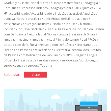
Graduação
/
Institucional
/
Letras
/
Libras
/
Matemática
/
Pedagogia
/
Português
/
Processos Didático-Pedagógico para EaD
/
Química
/
REA
acessibilidade
/
Acessibilidade e Inclusão
/
acessível
/
audição
/
auditiva
/
Brasil
/
brasileira
/
deficiência
/
deficiência auditiva
/
deficiências
/
educação inclusiva
/
Escola de Inclusão
/
história
/
inclusão
/
inclusiva
/
inclusivo
/
LBI
/
Lei Brasileira de Inclusão da Pessoa
com Deficiência
/
leitura labial
/
libras
/
Língua Brasileira de Sinais
/
linguagem gestual
/
linguagem visual
/
linha do tempo
/
pcd
/
PcDs
/
pessoa com deficiência
/
Pessoas com Deficiência
/
Secretaria dos
Direitos da Pessoa com Deficiência
/
Secretaria Estadual dos Direitos
da Pessoa com Deficiência de São Paulo
/
SEDPcD
/
segunda língua
oficial do Brasil
/
surda
/
surdas
/
surdo
/
surdo-cega
/
surdo-cego
/
surdo-cegueira
/
surdos
/
Tadoma
"A
"A
Saiba Mais
Visite
Língua
Língua
das
das
Mãos"
Mãos"