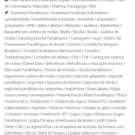
de Licenciatura
/
Extensão
/
História
/
Pedagogia
/
REA
Academia Paralímpica
/
Academia Paralímpica Brasileira
/
acessibilidade
/
Acessibilidade e Inclusão
/
acessível
/
amputado
/
amputados
/
APB
/
atleta
/
atletas
/
Atletismo
/
auditiva
/
Badminton
/
Basquete em cadeira de rodas
/
Biatlo
/
Bocha
/
Braile
/
cadeira de
rodas
/
Camping Escolar Paralímpico
/
Canoagem
/
cego
/
Centro de
Treinamento Paralímpico do Brasil
/
Ciclismo
/
Comitê Paralímpico
Brasileiro
/
Comitê Paralímpico Internacional
/
Comitês
/
Confederações
/
Conselho de Atletas
/
CPB
/
CTB
/
Curling em cadeira
de rodas
/
Daniel Dias
/
deficiência
/
deficiências
/
educação inclusiva
/
Educação Paralímpica
/
Escola de Inclusão
/
Escola Paralímpica
/
Esgrima em cadeira de rodas
/
esporte
/
esporte adaptado
/
esporte
paralímpico
/
esportes
/
Esportes de Inverno
/
Esportes de Verão
/
esportes paralímpicos
/
esportivo
/
esportivos
/
Esqui alpino
/
Esqui
cross-country
/
exoesqueleto
/
Festival Dia do Atleta Paralímpico
/
física
/
Futebol de 5
/
Futebol de 7
/
Futebol de cegos
/
Futebol PC
/
Goalball
/
Halterofilismo
/
Hipismo
/
história
/
histórica
/
Hóquei no gelo
/
inclusão
/
inclusiva
/
inclusivo
/
intelectual
/
IPC
/
jogos
/
Jogos Olímpicos
/
Jogos
Paralímpicos
/
Jogos Parapan-Americanos de Jovens
/
Judô
/
Kevin
Piette
/
LBI
/
Lei Agnelo/Piva
/
Lei Brasileira de Inclusão da Pessoa com
Deficiência
/
libras
/
linha do tempo
/
Ludwig Guttmann
/
medalha
/