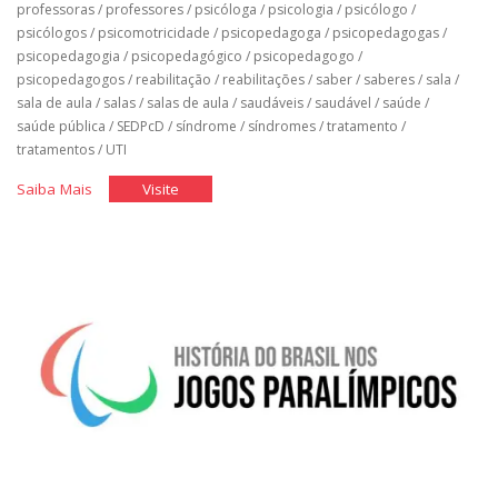
professoras
/
professores
/
psicóloga
/
psicologia
/
psicólogo
/
psicólogos
/
psicomotricidade
/
psicopedagoga
/
psicopedagogas
/
psicopedagogia
/
psicopedagógico
/
psicopedagogo
/
psicopedagogos
/
reabilitação
/
reabilitações
/
saber
/
saberes
/
sala
/
sala de aula
/
salas
/
salas de aula
/
saudáveis
/
saudável
/
saúde
/
saúde pública
/
SEDPcD
/
síndrome
/
síndromes
/
tratamento
/
tratamentos
/
UTI
"Classe
"Classe
Saiba Mais
Visite
Hospitalar"
Hospitalar"