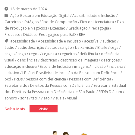
18 de março de 2024
Ação Gestora em Educação Digital
/
Acessibilidade e Inclusão
/
Carreiras e Estágios
/
Eixo de Computação
/
Eixo de Licenciatura
/
Eixo
de Produção e Negócios
/
Extensão
/
Graduação
/
Pedagogia
/
Processos Didático-Pedagógico para EaD
/
REA
acessibilidade
/
Acessibilidade e Inclusão
/
acessível
/
audição
/
áudio
/
audiodescrição
/
autodescrição
/
baixa visão
/
Braile
/
cega
/
cegas
/
cego
/
cegos
/
cegueira
/
cegueiras
/
deficiência
/
deficiência
visual
/
deficiências
/
descrição
/
descrição de imagens
/
descrições
/
educação inclusiva
/
Escola de Inclusão
/
imagens
/
inclusão
/
inclusiva
/
inclusivo
/
LBI
/
Lei Brasileira de Inclusão da Pessoa com Deficiência
/
pcd
/
PcDs
/
pessoa com deficiência
/
Pessoas com Deficiência
/
Secretaria dos Direitos da Pessoa com Deficiência
/
Secretaria Estadual
dos Direitos da Pessoa com Deficiência de São Paulo
/
SEDPcD
/
som
/
sonoro
/
sons
/
tátil
/
visão
/
visuais
/
visual
"Toda
"Toda
Saiba Mais
Visite
imagem
imagem
conta
conta
uma
uma