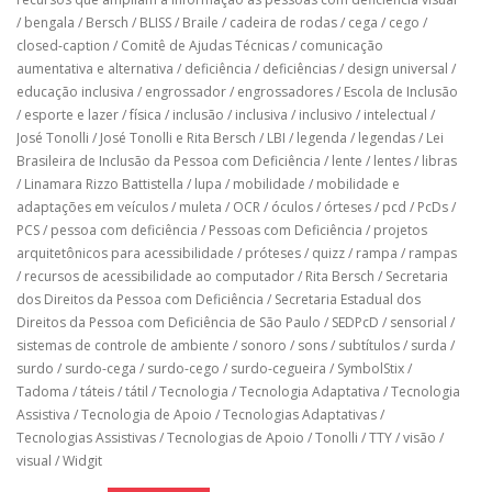
/
bengala
/
Bersch
/
BLISS
/
Braile
/
cadeira de rodas
/
cega
/
cego
/
closed-caption
/
Comitê de Ajudas Técnicas
/
comunicação
aumentativa e alternativa
/
deficiência
/
deficiências
/
design universal
/
educação inclusiva
/
engrossador
/
engrossadores
/
Escola de Inclusão
/
esporte e lazer
/
física
/
inclusão
/
inclusiva
/
inclusivo
/
intelectual
/
José Tonolli
/
José Tonolli e Rita Bersch
/
LBI
/
legenda
/
legendas
/
Lei
Brasileira de Inclusão da Pessoa com Deficiência
/
lente
/
lentes
/
libras
/
Linamara Rizzo Battistella
/
lupa
/
mobilidade
/
mobilidade e
adaptações em veículos
/
muleta
/
OCR
/
óculos
/
órteses
/
pcd
/
PcDs
/
PCS
/
pessoa com deficiência
/
Pessoas com Deficiência
/
projetos
arquitetônicos para acessibilidade
/
próteses
/
quizz
/
rampa
/
rampas
/
recursos de acessibilidade ao computador
/
Rita Bersch
/
Secretaria
dos Direitos da Pessoa com Deficiência
/
Secretaria Estadual dos
Direitos da Pessoa com Deficiência de São Paulo
/
SEDPcD
/
sensorial
/
sistemas de controle de ambiente
/
sonoro
/
sons
/
subtítulos
/
surda
/
surdo
/
surdo-cega
/
surdo-cego
/
surdo-cegueira
/
SymbolStix
/
Tadoma
/
táteis
/
tátil
/
Tecnologia
/
Tecnologia Adaptativa
/
Tecnologia
Assistiva
/
Tecnologia de Apoio
/
Tecnologias Adaptativas
/
Tecnologias Assistivas
/
Tecnologias de Apoio
/
Tonolli
/
TTY
/
visão
/
visual
/
Widgit