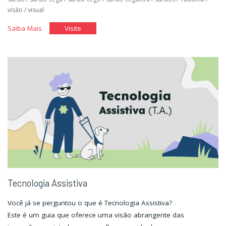
visão
/
visual
"Jornada
"Jornada
Saiba Mais
Visite
pela
pela
história
história
da
da
pessoa
pessoa
com
com
deficiência
deficiência
no
no
mundo."
mundo."
Tecnologia Assistiva
Você já se perguntou o que é Tecnologia Assistiva?
Este é um guia que oferece uma visão abrangente das