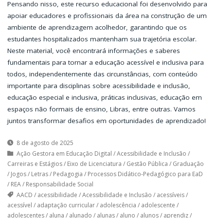
Pensando nisso, este recurso educacional foi desenvolvido para
apoiar educadores e profissionais da área na construção de um
ambiente de aprendizagem acolhedor, garantindo que os
estudantes hospitalizados mantenham sua trajetória escolar.
Neste material, você encontrará informações e saberes
fundamentais para tornar a educação acessível e inclusiva para
todos, independentemente das circunstâncias, com conteúdo
importante para disciplinas sobre acessibilidade e inclusão,
educação especial e inclusiva, práticas inclusivas, educação em
espaços não formais de ensino, Libras, entre outras. Vamos
juntos transformar desafios em oportunidades de aprendizado!
8 de agosto de 2025
Ação Gestora em Educação Digital
/
Acessibilidade e Inclusão
/
Carreiras e Estágios
/
Eixo de Licenciatura
/
Gestão Pública
/
Graduação
/
Jogos
/
Letras
/
Pedagogia
/
Processos Didático-Pedagógico para EaD
/
REA
/
Responsabilidade Social
AACD
/
acessibilidade
/
Acessibilidade e Inclusão
/
acessíveis
/
acessível
/
adaptação curricular
/
adolescência
/
adolescente
/
adolescentes
/
aluna
/
alunado
/
alunas
/
aluno
/
alunos
/
aprendiz
/