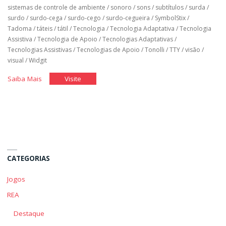
sistemas de controle de ambiente
/
sonoro
/
sons
/
subtítulos
/
surda
/
surdo
/
surdo-cega
/
surdo-cego
/
surdo-cegueira
/
SymbolStix
/
Tadoma
/
táteis
/
tátil
/
Tecnologia
/
Tecnologia Adaptativa
/
Tecnologia
Assistiva
/
Tecnologia de Apoio
/
Tecnologias Adaptativas
/
Tecnologias Assistivas
/
Tecnologias de Apoio
/
Tonolli
/
TTY
/
visão
/
visual
/
Widgit
"Tecnologia
"Tecnologia
Saiba Mais
Visite
Assistiva"
Assistiva"
CATEGORIAS
Jogos
REA
Destaque