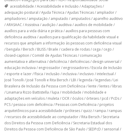
acessibilidade
/
Acessibilidade e Inclusão
/
Adaptações
/
adequação postural
/
Ajuda Técnica
/
Ajudas Técnicas
/
ampliador
/
ampliadores
/
amputação
/
amputado
/
amputados
/
aparelho auditivo
/
ARASAAC
/
Assistiva
/
audição
/
auditiva
/
auxílios de mobilidade
/
auxílios para a vida diária e prática
/
auxílios para pessoas com
deficiência auditiva
/
auxílios para qualificação da habilidade visual e
recursos que ampliam a informação às pessoas com deficiência visual
/
bengala
/
Bersch
/
BLISS
/
Braile
/
cadeira de rodas
/
cega
/
cego
/
closed-caption
/
Comitê de Ajudas Técnicas
/
comunicação
aumentativa e alternativa
/
deficiência
/
deficiências
/
design universal
/
educação inclusiva
/
engrossador
/
engrossadores
/
Escola de Inclusão
/
esporte e lazer
/
física
/
inclusão
/
inclusiva
/
inclusivo
/
intelectual
/
José Tonolli
/
José Tonolli e Rita Bersch
/
LBI
/
legenda
/
legendas
/
Lei
Brasileira de Inclusão da Pessoa com Deficiência
/
lente
/
lentes
/
libras
/
Linamara Rizzo Battistella
/
lupa
/
mobilidade
/
mobilidade e
adaptações em veículos
/
muleta
/
OCR
/
óculos
/
órteses
/
pcd
/
PcDs
/
PCS
/
pessoa com deficiência
/
Pessoas com Deficiência
/
projetos
arquitetônicos para acessibilidade
/
próteses
/
quizz
/
rampa
/
rampas
/
recursos de acessibilidade ao computador
/
Rita Bersch
/
Secretaria
dos Direitos da Pessoa com Deficiência
/
Secretaria Estadual dos
Direitos da Pessoa com Deficiência de São Paulo
/
SEDPcD
/
sensorial
/