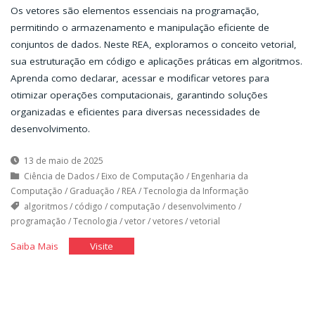
Os vetores são elementos essenciais na programação,
permitindo o armazenamento e manipulação eficiente de
conjuntos de dados. Neste REA, exploramos o conceito vetorial,
sua estruturação em código e aplicações práticas em algoritmos.
Aprenda como declarar, acessar e modificar vetores para
otimizar operações computacionais, garantindo soluções
organizadas e eficientes para diversas necessidades de
desenvolvimento.
13 de maio de 2025
Ciência de Dados
/
Eixo de Computação
/
Engenharia da
Computação
/
Graduação
/
REA
/
Tecnologia da Informação
algoritmos
/
código
/
computação
/
desenvolvimento
/
programação
/
Tecnologia
/
vetor
/
vetores
/
vetorial
"Vetores"
"Vetores"
Saiba Mais
Visite