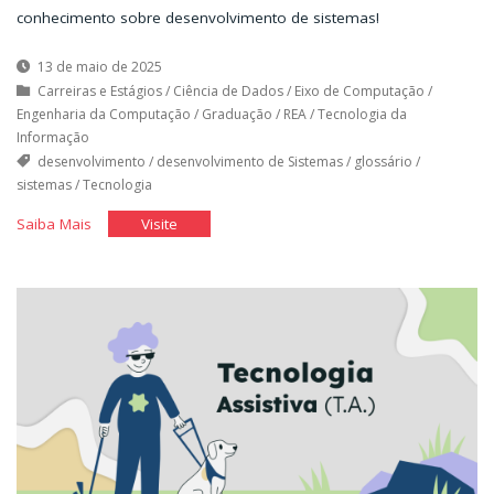
conhecimento sobre desenvolvimento de sistemas!
13 de maio de 2025
Carreiras e Estágios
/
Ciência de Dados
/
Eixo de Computação
/
Engenharia da Computação
/
Graduação
/
REA
/
Tecnologia da
Informação
desenvolvimento
/
desenvolvimento de Sistemas
/
glossário
/
sistemas
/
Tecnologia
"Pequeno
"Pequeno
Saiba Mais
Visite
Glossário
Glossário
de
de
Desenvolvimento
Desenvolvimento
de
de
Sistemas"
Sistemas"