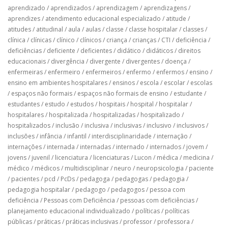
aprendizado
/
aprendizados
/
aprendizagem
/
aprendizagens
/
aprendizes
/
atendimento educacional especializado
/
atitude
/
atitudes
/
atitudinal
/
aula
/
aulas
/
classe
/
classe hospitalar
/
classes
/
clínica
/
clínicas
/
clínico
/
clínicos
/
criança
/
crianças
/
CTI
/
deficiência
/
deficiências
/
deficiente
/
deficientes
/
didático
/
didáticos
/
direitos
educacionais
/
divergência
/
divergente
/
divergentes
/
doença
/
enfermeiras
/
enfermeiro
/
enfermeiros
/
enfermo
/
enfermos
/
ensino
/
ensino em ambientes hospitalares
/
ensinos
/
escola
/
escolar
/
escolas
/
espaços não formais
/
espaços não formais de ensino
/
estudante
/
estudantes
/
estudo
/
estudos
/
hospitais
/
hospital
/
hospitalar
/
hospitalares
/
hospitalizada
/
hospitalizadas
/
hospitalizado
/
hospitalizados
/
inclusão
/
inclusiva
/
inclusivas
/
inclusivo
/
inclusivos
/
inclusões
/
infância
/
infantil
/
interdisciplinaridade
/
internação
/
internações
/
internada
/
internadas
/
internado
/
internados
/
jovem
/
jovens
/
juvenil
/
licenciatura
/
licenciaturas
/
Lucon
/
médica
/
medicina
/
médico
/
médicos
/
multidisciplinar
/
neuro
/
neuropsicologia
/
paciente
/
pacientes
/
pcd
/
PcDs
/
pedagoga
/
pedagogas
/
pedagogia
/
pedagogia hospitalar
/
pedagogo
/
pedagogos
/
pessoa com
deficiência
/
Pessoas com Deficiência
/
pessoas com deficiências
/
planejamento educacional individualizado
/
políticas
/
políticas
públicas
/
práticas
/
práticas inclusivas
/
professor
/
professora
/