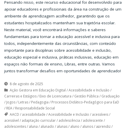
Pensando nisso, este recurso educacional foi desenvolvido para
apoiar educadores e profissionais da área na construção de um
ambiente de aprendizagem acolhedor, garantindo que os
estudantes hospitalizados mantenham sua trajetória escolar.
Neste material, você encontrará informações e saberes
fundamentais para tornar a educação acessível e inclusiva para
todos, independentemente das circunstâncias, com conteúdo
importante para disciplinas sobre acessibilidade e inclusão,
educação especial e inclusiva, práticas inclusivas, educação em
espaços não formais de ensino, Libras, entre outras. Vamos
juntos transformar desafios em oportunidades de aprendizado!
8 de agosto de 2025
Ação Gestora em Educação Digital
/
Acessibilidade e Inclusão
/
Carreiras e Estágios
/
Eixo de Licenciatura
/
Gestão Pública
/
Graduação
/
Jogos
/
Letras
/
Pedagogia
/
Processos Didático-Pedagógico para EaD
/
REA
/
Responsabilidade Social
AACD
/
acessibilidade
/
Acessibilidade e Inclusão
/
acessíveis
/
acessível
/
adaptação curricular
/
adolescência
/
adolescente
/
adolescentes
/
aluna
/
alunado
/
alunas
/
aluno
/
alunos
/
aprendiz
/