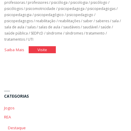
professoras
/
professores
/
psicóloga
/
psicologia
/
psicólogo
/
psicólogos
/
psicomotricidade
/
psicopedagoga
/
psicopedagogas
/
psicopedagogia
/
psicopedagógico
/
psicopedagogo
/
psicopedagogos
/
reabilitação
/
reabilitações
/
saber
/
saberes
/
sala
/
sala de aula
/
salas
/
salas de aula
/
saudáveis
/
saudável
/
saúde
/
saúde pública
/
SEDPcD
/
síndrome
/
síndromes
/
tratamento
/
tratamentos
/
UTI
"Classe
"Classe
Saiba Mais
Visite
Hospitalar"
Hospitalar"
CATEGORIAS
Jogos
REA
Destaque