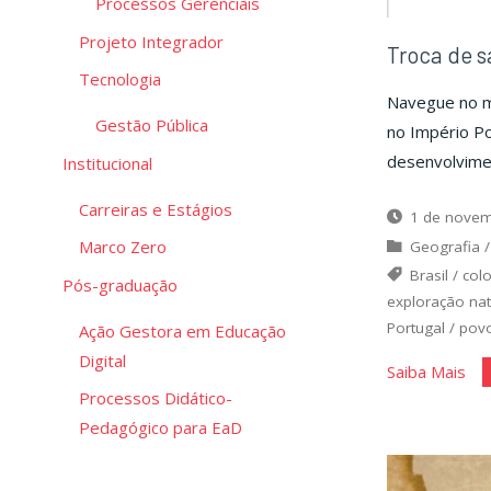
Processos Gerenciais
Projeto Integrador
Troca de s
Tecnologia
Navegue no ma
Gestão Pública
no Império P
desenvolvimen
Institucional
Carreiras e Estágios
1 de novem
Marco Zero
Geografia
Brasil
/
col
Pós-graduação
exploração nat
Portugal
/
pov
Ação Gestora em Educação
Digital
"Tr
Saiba Mais
Processos Didático-
de
Pedagógico para EaD
sab
no
Imp