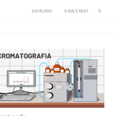
Skip
CATÁLOGO
O QUE É REA?
to
SEARCH
content