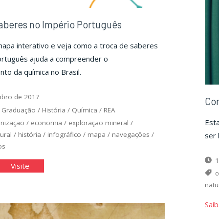
aberes no Império Português
pa interativo e veja como a troca de saberes
ortuguês ajuda a compreender o
to da química no Brasil.
bro de 2017
Cor
/
Graduação
/
História
/
Química
/
REA
Esta
onização
/
economia
/
exploração mineral
/
ural
/
história
/
infográfico
/
mapa
/
navegações
/
ser 
os
1
oca
"Troca
Visite
c
de
natu
eres
saberes
Saib
no
ério
Império