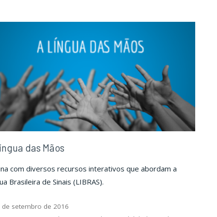
na
na
História"
História"
íngua das Mãos
ina com diversos recursos interativos que abordam a
ua Brasileira de Sinais (LIBRAS).
 de setembro de 2016