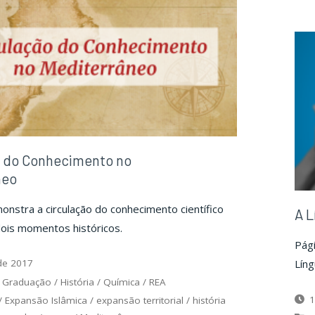
tuguês"
Português"
o do Conhecimento no
neo
onstra a circulação do conhecimento científico
A L
dois momentos históricos.
Pág
Líng
de 2017
/
Graduação
/
História
/
Química
/
REA
1
/
Expansão Islâmica
/
expansão territorial
/
história