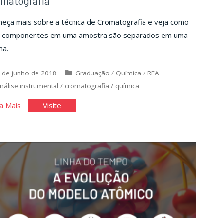
omatografia
heça mais sobre a técnica de Cromatografia e veja como
s componentes em uma amostra são separados em uma
na.
 de junho de 2018
Graduação
/
Química
/
REA
nálise instrumental
/
cromatografia
/
química
"Cromatografia"
"Cromatografia"
a Mais
Visite