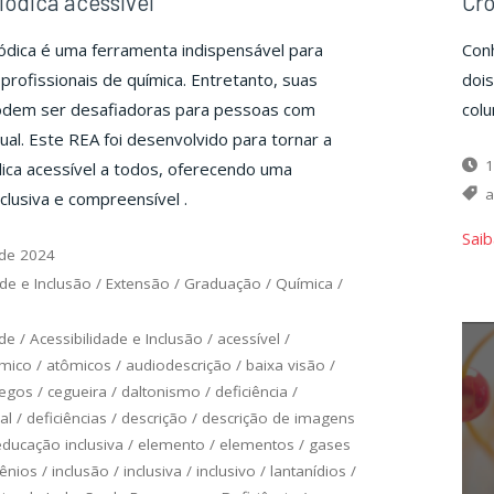
iódica acessível
Cr
ódica é uma ferramenta indispensável para
Con
profissionais de química. Entretanto, suas
doi
odem ser desafiadoras para pessoas com
colu
sual. Este REA foi desenvolvido para tornar a
1
ica acessível a todos, oferecendo uma
a
lusiva e compreensível .
Saib
 de 2024
ade e Inclusão
/
Extensão
/
Graduação
/
Química
/
ade
/
Acessibilidade e Inclusão
/
acessível
/
mico
/
atômicos
/
audiodescrição
/
baixa visão
/
egos
/
cegueira
/
daltonismo
/
deficiência
/
al
/
deficiências
/
descrição
/
descrição de imagens
educação inclusiva
/
elemento
/
elementos
/
gases
ênios
/
inclusão
/
inclusiva
/
inclusivo
/
lantanídios
/