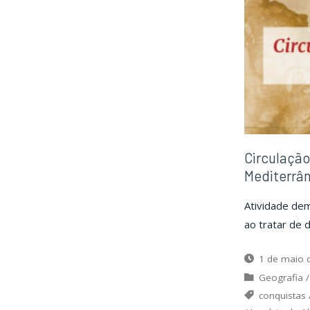
Por
Circulaçã
Mediterrâ
Atividade dem
ao tratar de 
1 de maio 
Geografia
conquistas