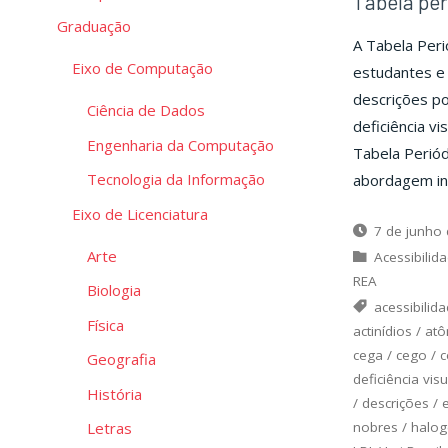
Tabela per
Graduação
A Tabela Peri
Eixo de Computação
estudantes e 
descrições p
Ciência de Dados
deficiência vi
Engenharia da Computação
Tabela Periód
Tecnologia da Informação
abordagem inc
Eixo de Licenciatura
7 de junho
Arte
Acessibilid
REA
Biologia
acessibilid
Física
actinídios
/
atô
cega
/
cego
/
c
Geografia
deficiência visu
História
/
descrições
/
nobres
/
halog
Letras