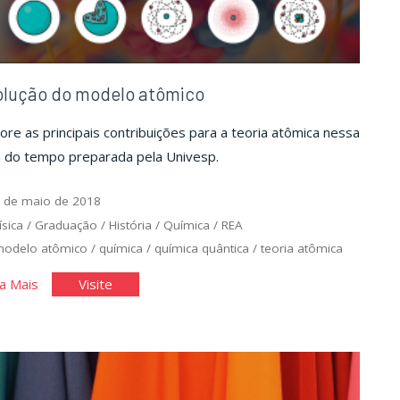
olução do modelo atômico
ore as principais contribuições para a teoria atômica nessa
a do tempo preparada pela Univesp.
 de maio de 2018
ísica
/
Graduação
/
História
/
Química
/
REA
odelo atômico
/
química
/
química quântica
/
teoria atômica
"Evolução
"Evolução
a Mais
Visite
do
do
modelo
modelo
atômico"
atômico"