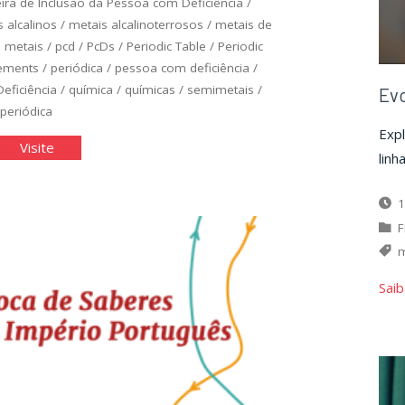
leira de Inclusão da Pessoa com Deficiência
/
 alcalinos
/
metais alcalinoterrosos
/
metais de
 metais
/
pcd
/
PcDs
/
Periodic Table
/
Periodic
lements
/
periódica
/
pessoa com deficiência
/
eficiência
/
química
/
químicas
/
semimetais
/
Ev
 periódica
Expl
bela
"Tabela
Visite
linh
iódica
periódica
ssível"
acessível"
1
F
m
Saib