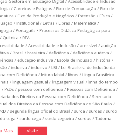
ção Gestora em Educação Digital
/
Acessibilidade e Inclusão
logia
/
Carreiras e Estágios
/
Eixo de Computação
/
Eixo de
nciatura
/
Eixo de Produção e Negócios
/
Extensão
/
Física
/
duação
/
Institucional
/
Letras
/
Libras
/
Matemática
/
agogia
/
Português
/
Processos Didático-Pedagógico para
/
Química
/
REA
cessibilidade
/
Acessibilidade e Inclusão
/
acessível
/
audição
itiva
/
Brasil
/
brasileira
/
deficiência
/
deficiência auditiva
/
ciências
/
educação inclusiva
/
Escola de Inclusão
/
história
/
usão
/
inclusiva
/
inclusivo
/
LBI
/
Lei Brasileira de Inclusão da
oa com Deficiência
/
leitura labial
/
libras
/
Língua Brasileira
inais
/
linguagem gestual
/
linguagem visual
/
linha do tempo
d
/
PcDs
/
pessoa com deficiência
/
Pessoas com Deficiência
/
etaria dos Direitos da Pessoa com Deficiência
/
Secretaria
dual dos Direitos da Pessoa com Deficiência de São Paulo
/
PcD
/
segunda língua oficial do Brasil
/
surda
/
surdas
/
surdo
rdo-cega
/
surdo-cego
/
surdo-cegueira
/
surdos
/
Tadoma
"A
"A
a Mais
Visite