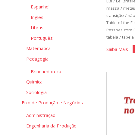
LBI
/
Lei Brasi
Espanhol
massa
/
metais
transição
/
não
Inglês
Table of the E
Libras
Pessoas com D
tabela
/
tabela
Português
Matemática
"Ta
Saiba Mais
per
Pedagogia
ace
Brinquedoteca
Química
Sociologia
Eixo de Produção e Negócios
Administração
Engenharia da Produção