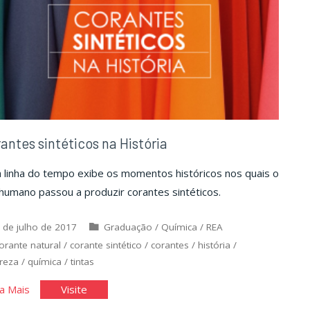
antes sintéticos na História
 linha do tempo exibe os momentos históricos nos quais o
humano passou a produzir corantes sintéticos.
 de julho de 2017
Graduação
/
Química
/
REA
orante natural
/
corante sintético
/
corantes
/
história
/
reza
/
química
/
tintas
"Corantes
"Corantes
a Mais
Visite
sintéticos
sintéticos