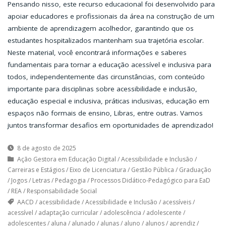
Pensando nisso, este recurso educacional foi desenvolvido para
apoiar educadores e profissionais da área na construção de um
ambiente de aprendizagem acolhedor, garantindo que os
estudantes hospitalizados mantenham sua trajetória escolar.
Neste material, você encontrará informações e saberes
fundamentais para tornar a educação acessível e inclusiva para
todos, independentemente das circunstâncias, com conteúdo
importante para disciplinas sobre acessibilidade e inclusão,
educação especial e inclusiva, práticas inclusivas, educação em
espaços não formais de ensino, Libras, entre outras. Vamos
juntos transformar desafios em oportunidades de aprendizado!
8 de agosto de 2025
Ação Gestora em Educação Digital
/
Acessibilidade e Inclusão
/
Carreiras e Estágios
/
Eixo de Licenciatura
/
Gestão Pública
/
Graduação
/
Jogos
/
Letras
/
Pedagogia
/
Processos Didático-Pedagógico para EaD
/
REA
/
Responsabilidade Social
AACD
/
acessibilidade
/
Acessibilidade e Inclusão
/
acessíveis
/
acessível
/
adaptação curricular
/
adolescência
/
adolescente
/
adolescentes
/
aluna
/
alunado
/
alunas
/
aluno
/
alunos
/
aprendiz
/