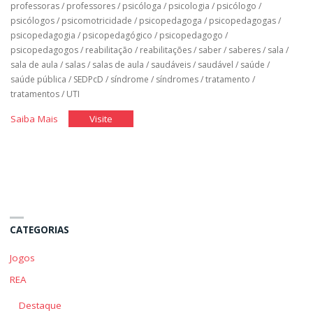
professoras
/
professores
/
psicóloga
/
psicologia
/
psicólogo
/
psicólogos
/
psicomotricidade
/
psicopedagoga
/
psicopedagogas
/
psicopedagogia
/
psicopedagógico
/
psicopedagogo
/
psicopedagogos
/
reabilitação
/
reabilitações
/
saber
/
saberes
/
sala
/
sala de aula
/
salas
/
salas de aula
/
saudáveis
/
saudável
/
saúde
/
saúde pública
/
SEDPcD
/
síndrome
/
síndromes
/
tratamento
/
tratamentos
/
UTI
"Classe
"Classe
Saiba Mais
Visite
Hospitalar"
Hospitalar"
CATEGORIAS
Jogos
REA
Destaque