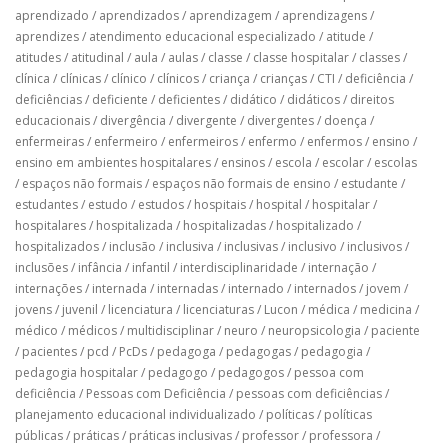
aprendizado
/
aprendizados
/
aprendizagem
/
aprendizagens
/
aprendizes
/
atendimento educacional especializado
/
atitude
/
atitudes
/
atitudinal
/
aula
/
aulas
/
classe
/
classe hospitalar
/
classes
/
clínica
/
clínicas
/
clínico
/
clínicos
/
criança
/
crianças
/
CTI
/
deficiência
/
deficiências
/
deficiente
/
deficientes
/
didático
/
didáticos
/
direitos
educacionais
/
divergência
/
divergente
/
divergentes
/
doença
/
enfermeiras
/
enfermeiro
/
enfermeiros
/
enfermo
/
enfermos
/
ensino
/
ensino em ambientes hospitalares
/
ensinos
/
escola
/
escolar
/
escolas
/
espaços não formais
/
espaços não formais de ensino
/
estudante
/
estudantes
/
estudo
/
estudos
/
hospitais
/
hospital
/
hospitalar
/
hospitalares
/
hospitalizada
/
hospitalizadas
/
hospitalizado
/
hospitalizados
/
inclusão
/
inclusiva
/
inclusivas
/
inclusivo
/
inclusivos
/
inclusões
/
infância
/
infantil
/
interdisciplinaridade
/
internação
/
internações
/
internada
/
internadas
/
internado
/
internados
/
jovem
/
jovens
/
juvenil
/
licenciatura
/
licenciaturas
/
Lucon
/
médica
/
medicina
/
médico
/
médicos
/
multidisciplinar
/
neuro
/
neuropsicologia
/
paciente
/
pacientes
/
pcd
/
PcDs
/
pedagoga
/
pedagogas
/
pedagogia
/
pedagogia hospitalar
/
pedagogo
/
pedagogos
/
pessoa com
deficiência
/
Pessoas com Deficiência
/
pessoas com deficiências
/
planejamento educacional individualizado
/
políticas
/
políticas
públicas
/
práticas
/
práticas inclusivas
/
professor
/
professora
/