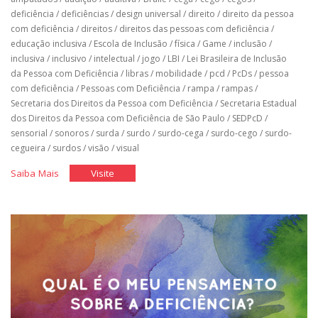
deficiência
/
deficiências
/
design universal
/
direito
/
direito da pessoa
com deficiência
/
direitos
/
direitos das pessoas com deficiência
/
educação inclusiva
/
Escola de Inclusão
/
física
/
Game
/
inclusão
/
inclusiva
/
inclusivo
/
intelectual
/
jogo
/
LBI
/
Lei Brasileira de Inclusão
da Pessoa com Deficiência
/
libras
/
mobilidade
/
pcd
/
PcDs
/
pessoa
com deficiência
/
Pessoas com Deficiência
/
rampa
/
rampas
/
Secretaria dos Direitos da Pessoa com Deficiência
/
Secretaria Estadual
dos Direitos da Pessoa com Deficiência de São Paulo
/
SEDPcD
/
sensorial
/
sonoros
/
surda
/
surdo
/
surdo-cega
/
surdo-cego
/
surdo-
cegueira
/
surdos
/
visão
/
visual
"Cinco
"Cinco
Saiba Mais
Visite
Acertos
Acertos
do
do
Desenho
Desenho
Universal"
Universal"