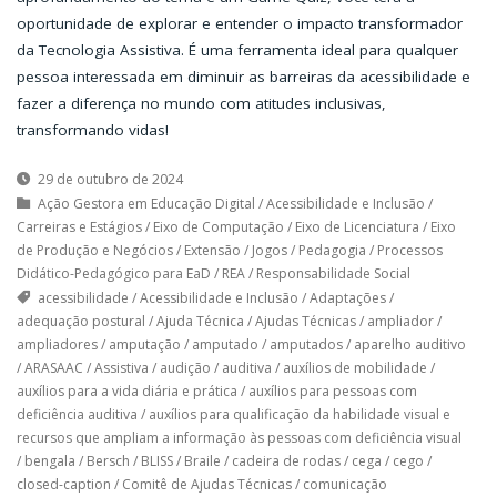
oportunidade de explorar e entender o impacto transformador
da Tecnologia Assistiva. É uma ferramenta ideal para qualquer
pessoa interessada em diminuir as barreiras da acessibilidade e
fazer a diferença no mundo com atitudes inclusivas,
transformando vidas!
29 de outubro de 2024
Ação Gestora em Educação Digital
/
Acessibilidade e Inclusão
/
Carreiras e Estágios
/
Eixo de Computação
/
Eixo de Licenciatura
/
Eixo
de Produção e Negócios
/
Extensão
/
Jogos
/
Pedagogia
/
Processos
Didático-Pedagógico para EaD
/
REA
/
Responsabilidade Social
acessibilidade
/
Acessibilidade e Inclusão
/
Adaptações
/
adequação postural
/
Ajuda Técnica
/
Ajudas Técnicas
/
ampliador
/
ampliadores
/
amputação
/
amputado
/
amputados
/
aparelho auditivo
/
ARASAAC
/
Assistiva
/
audição
/
auditiva
/
auxílios de mobilidade
/
auxílios para a vida diária e prática
/
auxílios para pessoas com
deficiência auditiva
/
auxílios para qualificação da habilidade visual e
recursos que ampliam a informação às pessoas com deficiência visual
/
bengala
/
Bersch
/
BLISS
/
Braile
/
cadeira de rodas
/
cega
/
cego
/
closed-caption
/
Comitê de Ajudas Técnicas
/
comunicação