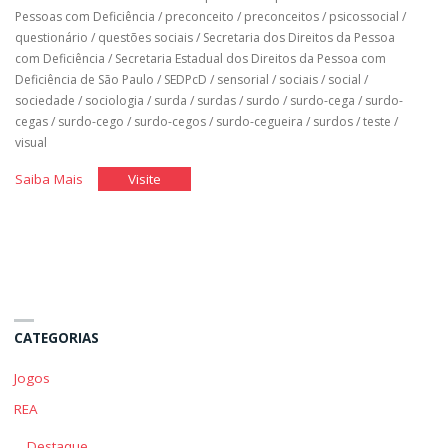
Pessoas com Deficiência
/
preconceito
/
preconceitos
/
psicossocial
/
questionário
/
questões sociais
/
Secretaria dos Direitos da Pessoa
com Deficiência
/
Secretaria Estadual dos Direitos da Pessoa com
Deficiência de São Paulo
/
SEDPcD
/
sensorial
/
sociais
/
social
/
sociedade
/
sociologia
/
surda
/
surdas
/
surdo
/
surdo-cega
/
surdo-
cegas
/
surdo-cego
/
surdo-cegos
/
surdo-cegueira
/
surdos
/
teste
/
visual
"Qual
"Qual
Saiba Mais
Visite
é
é
o
o
Meu
Meu
Pensamento
Pensamento
Sobre
Sobre
a
a
CATEGORIAS
Deficiência"
Deficiência"
Jogos
REA
Destaque