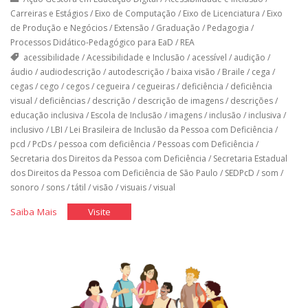
Carreiras e Estágios
/
Eixo de Computação
/
Eixo de Licenciatura
/
Eixo
de Produção e Negócios
/
Extensão
/
Graduação
/
Pedagogia
/
Processos Didático-Pedagógico para EaD
/
REA
acessibilidade
/
Acessibilidade e Inclusão
/
acessível
/
audição
/
áudio
/
audiodescrição
/
autodescrição
/
baixa visão
/
Braile
/
cega
/
cegas
/
cego
/
cegos
/
cegueira
/
cegueiras
/
deficiência
/
deficiência
visual
/
deficiências
/
descrição
/
descrição de imagens
/
descrições
/
educação inclusiva
/
Escola de Inclusão
/
imagens
/
inclusão
/
inclusiva
/
inclusivo
/
LBI
/
Lei Brasileira de Inclusão da Pessoa com Deficiência
/
pcd
/
PcDs
/
pessoa com deficiência
/
Pessoas com Deficiência
/
Secretaria dos Direitos da Pessoa com Deficiência
/
Secretaria Estadual
dos Direitos da Pessoa com Deficiência de São Paulo
/
SEDPcD
/
som
/
sonoro
/
sons
/
tátil
/
visão
/
visuais
/
visual
"Toda
"Toda
Saiba Mais
Visite
imagem
imagem
conta
conta
uma
uma
história"
história"