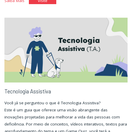
"Jornada
"Jornada
Saiba Mais
Visite
pela
pela
história
história
da
da
pessoa
pessoa
com
com
deficiência
deficiência
no
no
mundo."
mundo."
Tecnologia Assistiva
Você já se perguntou o que é Tecnologia Assistiva?
Este é um guia que oferece uma visão abrangente das
inovações projetadas para melhorar a vida das pessoas com
deficiência. Por meio de conceitos, vídeos interativos, textos para
aprofundamento do tema e um Game Quiz, você terá a