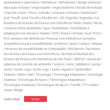
aumentativa e alternativa
/
deficiência
/
deficiências
/
design universal
/
educação inclusiva
/
engrossador
/
engrossadores
/
Escola de Inclusão
/
esporte e lazer
/
física
/
inclusão
/
inclusiva
/
inclusivo
/
intelectual
/
José Tonolli
/
José Tonolli e Rita Bersch
/
LBI
/
legenda
/
legendas
/
Lei
Brasileira de Inclusão da Pessoa com Deficiência
/
lente
/
lentes
/
libras
/
Linamara Rizzo Battistella
/
lupa
/
mobilidade
/
mobilidade e
adaptações em veículos
/
muleta
/
OCR
/
óculos
/
órteses
/
pcd
/
PcDs
/
PCS
/
pessoa com deficiência
/
Pessoas com Deficiência
/
projetos
arquitetônicos para acessibilidade
/
próteses
/
quizz
/
rampa
/
rampas
/
recursos de acessibilidade ao computador
/
Rita Bersch
/
Secretaria
dos Direitos da Pessoa com Deficiência
/
Secretaria Estadual dos
Direitos da Pessoa com Deficiência de São Paulo
/
SEDPcD
/
sensorial
/
sistemas de controle de ambiente
/
sonoro
/
sons
/
subtítulos
/
surda
/
surdo
/
surdo-cega
/
surdo-cego
/
surdo-cegueira
/
SymbolStix
/
Tadoma
/
táteis
/
tátil
/
Tecnologia
/
Tecnologia Adaptativa
/
Tecnologia
Assistiva
/
Tecnologia de Apoio
/
Tecnologias Adaptativas
/
Tecnologias Assistivas
/
Tecnologias de Apoio
/
Tonolli
/
TTY
/
visão
/
visual
/
Widgit
"Tecnologia
"Tecnologia
Saiba Mais
Visite
Assistiva"
Assistiva"