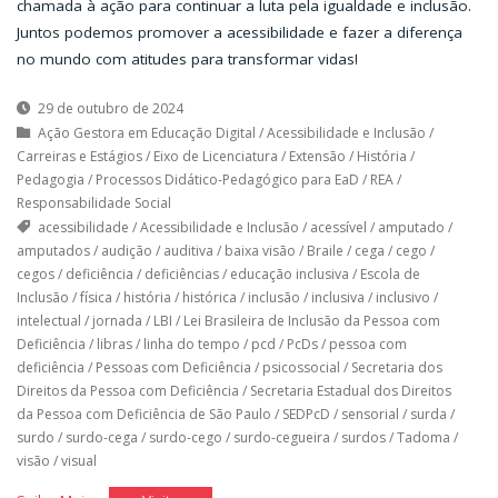
chamada à ação para continuar a luta pela igualdade e inclusão.
Juntos podemos promover a acessibilidade e fazer a diferença
no mundo com atitudes para transformar vidas!
29 de outubro de 2024
Ação Gestora em Educação Digital
/
Acessibilidade e Inclusão
/
Carreiras e Estágios
/
Eixo de Licenciatura
/
Extensão
/
História
/
Pedagogia
/
Processos Didático-Pedagógico para EaD
/
REA
/
Responsabilidade Social
acessibilidade
/
Acessibilidade e Inclusão
/
acessível
/
amputado
/
amputados
/
audição
/
auditiva
/
baixa visão
/
Braile
/
cega
/
cego
/
cegos
/
deficiência
/
deficiências
/
educação inclusiva
/
Escola de
Inclusão
/
física
/
história
/
histórica
/
inclusão
/
inclusiva
/
inclusivo
/
intelectual
/
jornada
/
LBI
/
Lei Brasileira de Inclusão da Pessoa com
Deficiência
/
libras
/
linha do tempo
/
pcd
/
PcDs
/
pessoa com
deficiência
/
Pessoas com Deficiência
/
psicossocial
/
Secretaria dos
Direitos da Pessoa com Deficiência
/
Secretaria Estadual dos Direitos
da Pessoa com Deficiência de São Paulo
/
SEDPcD
/
sensorial
/
surda
/
surdo
/
surdo-cega
/
surdo-cego
/
surdo-cegueira
/
surdos
/
Tadoma
/
visão
/
visual