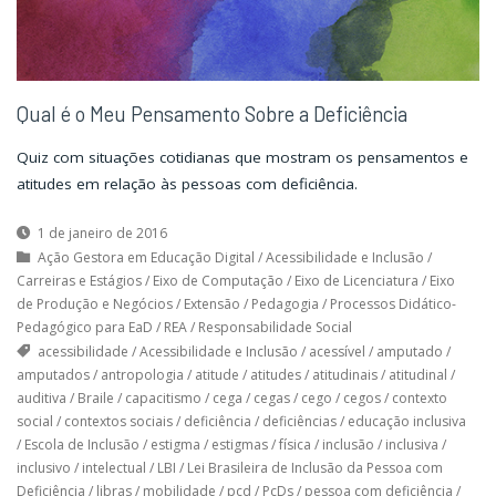
Qual é o Meu Pensamento Sobre a Deficiência
Quiz com situações cotidianas que mostram os pensamentos e
atitudes em relação às pessoas com deficiência.
1 de janeiro de 2016
Ação Gestora em Educação Digital
/
Acessibilidade e Inclusão
/
Carreiras e Estágios
/
Eixo de Computação
/
Eixo de Licenciatura
/
Eixo
de Produção e Negócios
/
Extensão
/
Pedagogia
/
Processos Didático-
Pedagógico para EaD
/
REA
/
Responsabilidade Social
acessibilidade
/
Acessibilidade e Inclusão
/
acessível
/
amputado
/
amputados
/
antropologia
/
atitude
/
atitudes
/
atitudinais
/
atitudinal
/
auditiva
/
Braile
/
capacitismo
/
cega
/
cegas
/
cego
/
cegos
/
contexto
social
/
contextos sociais
/
deficiência
/
deficiências
/
educação inclusiva
/
Escola de Inclusão
/
estigma
/
estigmas
/
física
/
inclusão
/
inclusiva
/
inclusivo
/
intelectual
/
LBI
/
Lei Brasileira de Inclusão da Pessoa com
Deficiência
/
libras
/
mobilidade
/
pcd
/
PcDs
/
pessoa com deficiência
/