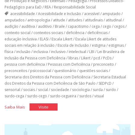
de Produção e Negócios
/
Extensão
/
Pedagogia
/
Processos Didático-
Pedagógico para EaD
/
REA
/
Responsabilidade Social
acessibilidade
/
Acessibilidade e Inclusão
/
acessível
/
amputado
/
amputados
/
antropologia
/
atitude
/
atitudes
/
atitudinais
/
atitudinal
/
audição
/
auditiva
/
auditivo
/
Braile
/
capacitismo
/
cega
/
cego
/
cegos
/
contexto social
/
contextos sociais
/
deficiência
/
deficiências
/
educação inclusiva
/
ELASI
/
Escala Likert
/
Escala Likert de atitudes
sociais em relação à inclusão
/
Escola de Inclusão
/
estigma
/
estigmas
/
física
/
inclusão
/
inclusiva
/
inclusivo
/
intelectual
/
LBI
/
Lei Brasileira de
Inclusão da Pessoa com Deficiência
/
libras
/
Likert
/
pcd
/
PcDs
/
pessoa com deficiência
/
Pessoas com Deficiência
/
preconceito
/
preconceitos
/
psicossocial
/
questionário
/
questões sociais
/
Secretaria dos Direitos da Pessoa com Deficiência
/
Secretaria Estadual
dos Direitos da Pessoa com Deficiência de São Paulo
/
SEDPcD
/
sensorial
/
sociais
/
social
/
sociedade
/
sociologia
/
surda
/
surdo
/
surdo-cega
/
surdo-cego
/
surdo-cegueira
/
surdos
/
visual
"Questionário
"Questionário
Saiba Mais
Visite
Elasi"
Elasi"