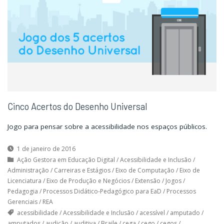
Cinco Acertos do Desenho Universal
Jogo para pensar sobre a acessibilidade nos espaços públicos.
1 de janeiro de 2016
Ação Gestora em Educação Digital
/
Acessibilidade e Inclusão
/
Administração
/
Carreiras e Estágios
/
Eixo de Computação
/
Eixo de
Licenciatura
/
Eixo de Produção e Negócios
/
Extensão
/
Jogos
/
Pedagogia
/
Processos Didático-Pedagógico para EaD
/
Processos
Gerenciais
/
REA
acessibilidade
/
Acessibilidade e Inclusão
/
acessível
/
amputado
/
amputados
/
audição
/
auditiva
/
Braile
/
cega
/
cego
/
cegos
/