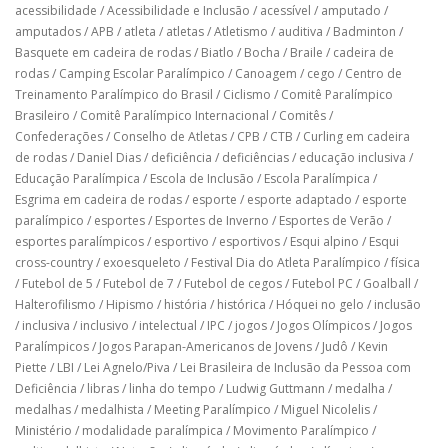
acessibilidade
/
Acessibilidade e Inclusão
/
acessível
/
amputado
/
amputados
/
APB
/
atleta
/
atletas
/
Atletismo
/
auditiva
/
Badminton
/
Basquete em cadeira de rodas
/
Biatlo
/
Bocha
/
Braile
/
cadeira de
rodas
/
Camping Escolar Paralímpico
/
Canoagem
/
cego
/
Centro de
Treinamento Paralímpico do Brasil
/
Ciclismo
/
Comitê Paralímpico
Brasileiro
/
Comitê Paralímpico Internacional
/
Comitês
/
Confederações
/
Conselho de Atletas
/
CPB
/
CTB
/
Curling em cadeira
de rodas
/
Daniel Dias
/
deficiência
/
deficiências
/
educação inclusiva
/
Educação Paralímpica
/
Escola de Inclusão
/
Escola Paralímpica
/
Esgrima em cadeira de rodas
/
esporte
/
esporte adaptado
/
esporte
paralímpico
/
esportes
/
Esportes de Inverno
/
Esportes de Verão
/
esportes paralímpicos
/
esportivo
/
esportivos
/
Esqui alpino
/
Esqui
cross-country
/
exoesqueleto
/
Festival Dia do Atleta Paralímpico
/
física
/
Futebol de 5
/
Futebol de 7
/
Futebol de cegos
/
Futebol PC
/
Goalball
/
Halterofilismo
/
Hipismo
/
história
/
histórica
/
Hóquei no gelo
/
inclusão
/
inclusiva
/
inclusivo
/
intelectual
/
IPC
/
jogos
/
Jogos Olímpicos
/
Jogos
Paralímpicos
/
Jogos Parapan-Americanos de Jovens
/
Judô
/
Kevin
Piette
/
LBI
/
Lei Agnelo/Piva
/
Lei Brasileira de Inclusão da Pessoa com
Deficiência
/
libras
/
linha do tempo
/
Ludwig Guttmann
/
medalha
/
medalhas
/
medalhista
/
Meeting Paralímpico
/
Miguel Nicolelis
/
Ministério
/
modalidade paralímpica
/
Movimento Paralímpico
/