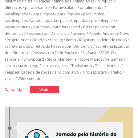
multimedalhista
/
Natação
/
olimpíada
/
olimpíadas
/
olímpico
/
olímpicos
/
paradesporto
/
Paraescalada
/
paralímpiada
/
paralímpiadas
/
paralímpica
/
paralímpicas
/
paralímpico
/
paralímpicos
/
paraolimpíada
/
paraolimpíadas
/
paraolímpico
/
paraolímpicos
/
paratleta
/
paratletas
/
pcd
/
PcDs
/
pessoa com
deficiência
/
Pessoas com Deficiência
/
prêmio
/
Projeto Andar de Novo
/
Projeto Atleta Cidadão
/
ranking
/
Remo
/
Rúgbi em cadeira de rodas
/
Secretaria dos Direitos da Pessoa com Deficiência
/
Secretaria Estadual
dos Direitos da Pessoa com Deficiência de São Paulo
/
SEDPcD
/
sensorial
/
Snowboard
/
Stoke Mandeville
/
Stoke Mandeville Games
/
surdo
/
surdo-cego
/
surdo-cegueira
/
Taekwondo
/
Tênis de mesa
/
Tênis em cadeira de rodas
/
Tiro com arco
/
Tiro esportivo
/
Triatlo
/
visual
/
Vôlei sentado
"História
"História
Saiba Mais
Visite
do
do
Brasil
Brasil
nos
nos
jogos
jogos
paralímpicos"
paralímpicos"