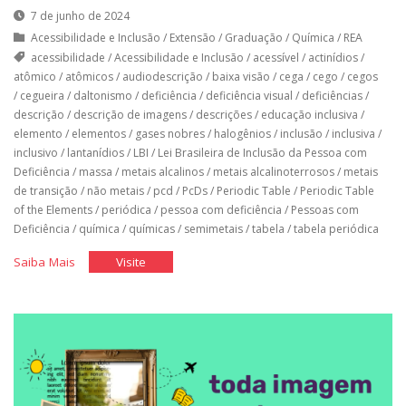
7 de junho de 2024
Acessibilidade e Inclusão
/
Extensão
/
Graduação
/
Química
/
REA
acessibilidade
/
Acessibilidade e Inclusão
/
acessível
/
actinídios
/
atômico
/
atômicos
/
audiodescrição
/
baixa visão
/
cega
/
cego
/
cegos
/
cegueira
/
daltonismo
/
deficiência
/
deficiência visual
/
deficiências
/
descrição
/
descrição de imagens
/
descrições
/
educação inclusiva
/
elemento
/
elementos
/
gases nobres
/
halogênios
/
inclusão
/
inclusiva
/
inclusivo
/
lantanídios
/
LBI
/
Lei Brasileira de Inclusão da Pessoa com
Deficiência
/
massa
/
metais alcalinos
/
metais alcalinoterrosos
/
metais
de transição
/
não metais
/
pcd
/
PcDs
/
Periodic Table
/
Periodic Table
of the Elements
/
periódica
/
pessoa com deficiência
/
Pessoas com
Deficiência
/
química
/
químicas
/
semimetais
/
tabela
/
tabela periódica
"Tabela
"Tabela
Saiba Mais
Visite
periódica
periódica
acessível"
acessível"