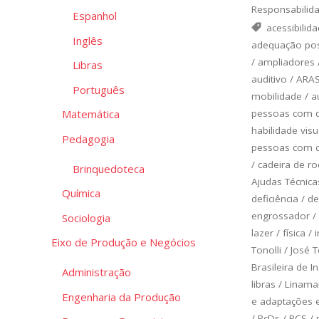
Responsabilida
Espanhol
acessibilid
Inglês
adequação pos
/
ampliadores
Libras
auditivo
/
ARA
Português
mobilidade
/
a
pessoas com de
Matemática
habilidade vis
Pedagogia
pessoas com de
/
cadeira de r
Brinquedoteca
Ajudas Técnica
Química
deficiência
/
de
engrossador
/
Sociologia
lazer
/
física
/
Eixo de Produção e Negócios
Tonolli
/
José T
Brasileira de 
Administração
libras
/
Linamar
Engenharia da Produção
e adaptações 
/
PcDs
/
PCS
/