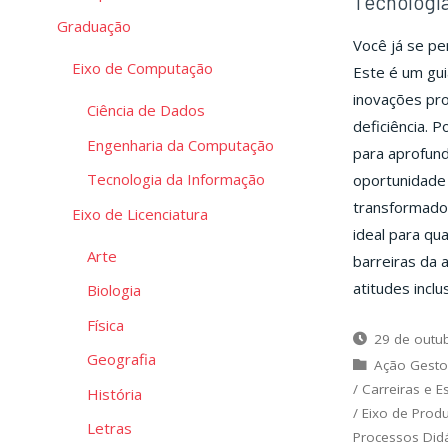
Tecnologia
Graduação
Você já se pe
Eixo de Computação
Este é um gu
inovações pr
Ciência de Dados
deficiência. P
Engenharia da Computação
para aprofun
Tecnologia da Informação
oportunidade 
transformador
Eixo de Licenciatura
ideal para qu
Arte
barreiras da 
atitudes inclu
Biologia
Física
29 de outu
Geografia
Ação Gesto
/
Carreiras e E
História
/
Eixo de Prod
Letras
Processos Did