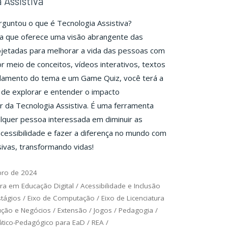
 Assistiva
rguntou o que é Tecnologia Assistiva?
ia que oferece uma visão abrangente das
ojetadas para melhorar a vida das pessoas com
or meio de conceitos, vídeos interativos, textos
damento do tema e um Game Quiz, você terá a
de explorar e entender o impacto
 da Tecnologia Assistiva. É uma ferramenta
alquer pessoa interessada em diminuir as
acessibilidade e fazer a diferença no mundo com
sivas, transformando vidas!
bro de 2024
ra em Educação Digital
/
Acessibilidade e Inclusão
stágios
/
Eixo de Computação
/
Eixo de Licenciatura
ução e Negócios
/
Extensão
/
Jogos
/
Pedagogia
/
ático-Pedagógico para EaD
/
REA
/