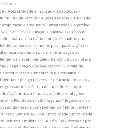
de Social
ade
/
Acessibilidade e Inclusão
/
Adaptações
/
tural
/
Ajuda Técnica
/
Ajudas Técnicas
/
ampliador
/
amputação
/
amputado
/
amputados
/
aparelho
SAAC
/
Assistiva
/
audição
/
auditiva
/
auxílios de
uxílios para a vida diária e prática
/
auxílios para
ficiência auditiva
/
auxílios para qualificação da
ual e recursos que ampliam a informação às
ficiência visual
/
bengala
/
Bersch
/
BLISS
/
Braile
odas
/
cega
/
cego
/
closed-caption
/
Comitê de
s
/
comunicação aumentativa e alternativa
/
ficiências
/
design universal
/
educação inclusiva
/
engrossadores
/
Escola de Inclusão
/
esporte e
inclusão
/
inclusiva
/
inclusivo
/
intelectual
/
José
onolli e Rita Bersch
/
LBI
/
legenda
/
legendas
/
Lei
Inclusão da Pessoa com Deficiência
/
lente
/
lentes
/
a Rizzo Battistella
/
lupa
/
mobilidade
/
mobilidade
em veículos
/
muleta
/
OCR
/
óculos
/
órteses
/
pcd
pessoa com deficiência
/
Pessoas com Deficiência