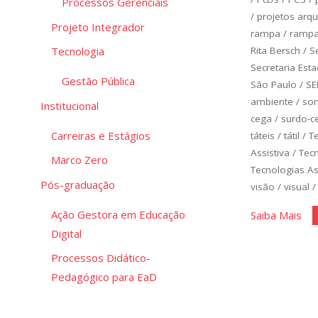
Processos Gerenciais
/
projetos arqu
Projeto Integrador
rampa
/
ramp
Rita Bersch
/
S
Tecnologia
Secretaria Est
Gestão Pública
São Paulo
/
SE
ambiente
/
so
Institucional
cega
/
surdo-c
Carreiras e Estágios
táteis
/
tátil
/
T
Assistiva
/
Tec
Marco Zero
Tecnologias As
Pós-graduação
visão
/
visual
Ação Gestora em Educação
"Te
Saiba Mais
Digital
Ass
Processos Didático-
Pedagógico para EaD