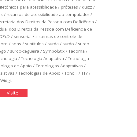
itetônicos para acessibilidade
/
próteses
/
quizz
/
as
/
recursos de acessibilidade ao computador
/
ecretaria dos Direitos da Pessoa com Deficiência
/
adual dos Direitos da Pessoa com Deficiência de
DPcD
/
sensorial
/
sistemas de controle de
noro
/
sons
/
subtítulos
/
surda
/
surdo
/
surdo-
ego
/
surdo-cegueira
/
SymbolStix
/
Tadoma
/
ecnologia
/
Tecnologia Adaptativa
/
Tecnologia
nologia de Apoio
/
Tecnologias Adaptativas
/
sistivas
/
Tecnologias de Apoio
/
Tonolli
/
TTY
/
/
Widgit
cnologia
"Tecnologia
Visite
istiva"
Assistiva"