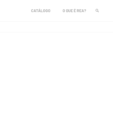
Skip
CATÁLOGO
O QUE É REA?
to
SEARCH
content