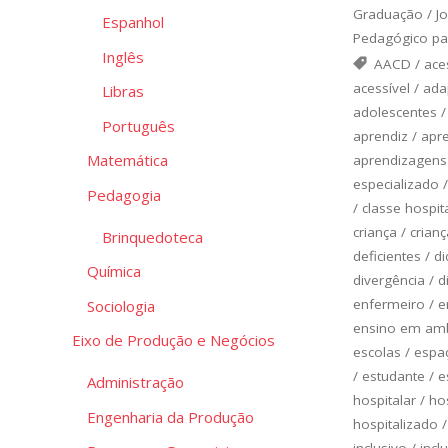
Graduação
/
J
Espanhol
Pedagógico pa
Inglês
AACD
/
ace
acessível
/
ada
Libras
adolescentes
Português
aprendiz
/
apr
Matemática
aprendizagens
especializado
Pedagogia
/
classe hospit
criança
/
crianç
Brinquedoteca
deficientes
/
di
Química
divergência
/
d
enfermeiro
/
e
Sociologia
ensino em amb
Eixo de Produção e Negócios
escolas
/
espa
/
estudante
/
e
Administração
hospitalar
/
ho
Engenharia da Produção
hospitalizado
inclusivo
/
incl