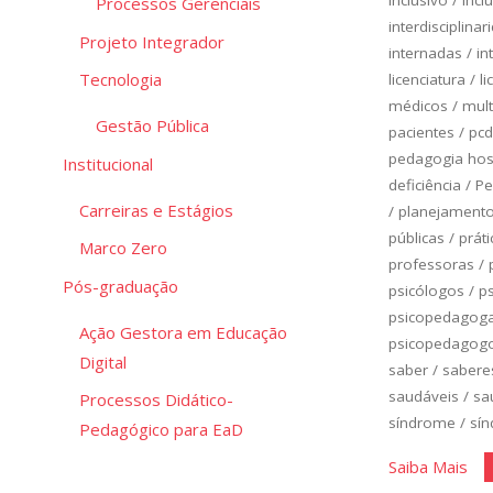
Processos Gerenciais
interdisciplinar
Projeto Integrador
internadas
/
in
Tecnologia
licenciatura
/
li
médicos
/
mult
Gestão Pública
pacientes
/
pcd
pedagogia hosp
Institucional
deficiência
/
Pe
Carreiras e Estágios
/
planejamento 
públicas
/
práti
Marco Zero
professoras
/
Pós-graduação
psicólogos
/
p
psicopedagog
Ação Gestora em Educação
psicopedagog
Digital
saber
/
sabere
saudáveis
/
sa
Processos Didático-
síndrome
/
sí
Pedagógico para EaD
"Cl
Saiba Mais