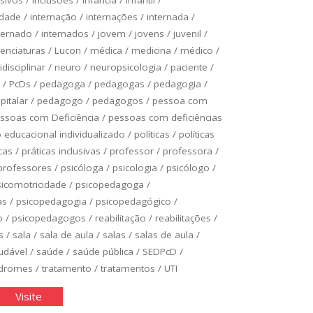
idade
/
internação
/
internações
/
internada
/
ternado
/
internados
/
jovem
/
jovens
/
juvenil
/
cenciaturas
/
Lucon
/
médica
/
medicina
/
médico
/
idisciplinar
/
neuro
/
neuropsicologia
/
paciente
/
/
PcDs
/
pedagoga
/
pedagogas
/
pedagogia
/
italar
/
pedagogo
/
pedagogos
/
pessoa com
ssoas com Deficiência
/
pessoas com deficiências
educacional individualizado
/
políticas
/
políticas
cas
/
práticas inclusivas
/
professor
/
professora
/
professores
/
psicóloga
/
psicologia
/
psicólogo
/
sicomotricidade
/
psicopedagoga
/
as
/
psicopedagogia
/
psicopedagógico
/
o
/
psicopedagogos
/
reabilitação
/
reabilitações
/
s
/
sala
/
sala de aula
/
salas
/
salas de aula
/
udável
/
saúde
/
saúde pública
/
SEDPcD
/
ndromes
/
tratamento
/
tratamentos
/
UTI
asse
"Classe
Visite