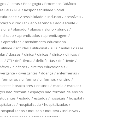
ogos
/
Letras
/
Pedagogia
/
Processos Didático-
ra EaD
/
REA
/
Responsabilidade Social
ssibilidade
/
Acessibilidade e Inclusão
/
acessíveis
/
ptação curricular
/
adolescência
/
adolescente
/
/
aluna
/
alunado
/
alunas
/
aluno
/
alunos
/
endizado
/
aprendizados
/
aprendizagem
/
/
aprendizes
/
atendimento educacional
/
atitude
/
atitudes
/
atitudinal
/
aula
/
aulas
/
classe
alar
/
classes
/
clínica
/
clínicas
/
clínico
/
clínicos
/
as
/
CTI
/
deficiência
/
deficiências
/
deficiente
/
dático
/
didáticos
/
direitos educacionais
/
ivergente
/
divergentes
/
doença
/
enfermeiras
/
nfermeiros
/
enfermo
/
enfermos
/
ensino
/
ientes hospitalares
/
ensinos
/
escola
/
escolar
/
ços não formais
/
espaços não formais de ensino
studantes
/
estudo
/
estudos
/
hospitais
/
hospital
/
spitalares
/
hospitalizada
/
hospitalizadas
/
/
hospitalizados
/
inclusão
/
inclusiva
/
inclusivas
/
usivos
/
inclusões
/
infância
/
infantil
/