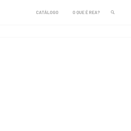
Skip
CATÁLOGO
O QUE É REA?
to
SEARCH
content