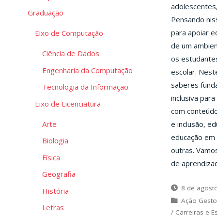
adolescentes,
Graduação
Pensando niss
para apoiar e
Eixo de Computação
de um ambien
Ciência de Dados
os estudantes
Engenharia da Computação
escolar. Nest
saberes funda
Tecnologia da Informação
inclusiva par
Eixo de Licenciatura
com conteúdo 
Arte
e inclusão, ed
educação em e
Biologia
outras. Vamo
Física
de aprendiza
Geografia
8 de agost
História
Ação Gesto
Letras
/
Carreiras e E