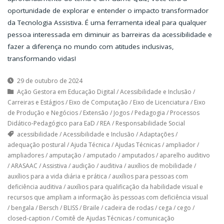
oportunidade de explorar e entender o impacto transformador
da Tecnologia Assistiva. É uma ferramenta ideal para qualquer
pessoa interessada em diminuir as barreiras da acessibilidade e
fazer a diferença no mundo com atitudes inclusivas,
transformando vidas!
29 de outubro de 2024
Ação Gestora em Educação Digital
/
Acessibilidade e Inclusão
/
Carreiras e Estágios
/
Eixo de Computação
/
Eixo de Licenciatura
/
Eixo
de Produção e Negócios
/
Extensão
/
Jogos
/
Pedagogia
/
Processos
Didático-Pedagógico para EaD
/
REA
/
Responsabilidade Social
acessibilidade
/
Acessibilidade e Inclusão
/
Adaptações
/
adequação postural
/
Ajuda Técnica
/
Ajudas Técnicas
/
ampliador
/
ampliadores
/
amputação
/
amputado
/
amputados
/
aparelho auditivo
/
ARASAAC
/
Assistiva
/
audição
/
auditiva
/
auxílios de mobilidade
/
auxílios para a vida diária e prática
/
auxílios para pessoas com
deficiência auditiva
/
auxílios para qualificação da habilidade visual e
recursos que ampliam a informação às pessoas com deficiência visual
/
bengala
/
Bersch
/
BLISS
/
Braile
/
cadeira de rodas
/
cega
/
cego
/
closed-caption
/
Comitê de Ajudas Técnicas
/
comunicação