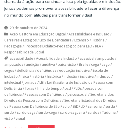
chamada à ação para continuar a luta pela igualdade e inclusão.
Juntos podemos promover a acessibilidade e fazer a diferença
no mundo com atitudes para transformar vidas!
29 de outubro de 2024
Ação Gestora em Educação Digital
/
Acessibilidade e Inclusão
/
Carreiras e Estágios
/
Eixo de Licenciatura
/
Extensão
/
História
/
Pedagogia
/
Processos Didático-Pedagógico para EaD
/
REA
/
Responsabilidade Social
acessibilidade
/
Acessibilidade e Inclusão
/
acessível
/
amputado
/
amputados
/
audição
/
auditiva
/
baixa visão
/
Braile
/
cega
/
cego
/
cegos
/
deficiência
/
deficiências
/
educação inclusiva
/
Escola de
Inclusão
/
física
/
história
/
histórica
/
inclusão
/
inclusiva
/
inclusivo
/
intelectual
/
jornada
/
LBI
/
Lei Brasileira de Inclusão da Pessoa com
Deficiência
/
libras
/
linha do tempo
/
pcd
/
PcDs
/
pessoa com
deficiência
/
Pessoas com Deficiência
/
psicossocial
/
Secretaria dos
Direitos da Pessoa com Deficiência
/
Secretaria Estadual dos Direitos
da Pessoa com Deficiência de São Paulo
/
SEDPcD
/
sensorial
/
surda
/
surdo
/
surdo-cega
/
surdo-cego
/
surdo-cegueira
/
surdos
/
Tadoma
/
visão
/
visual