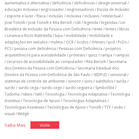
aumentativa e alternativa
/
deficiência
/
deficiências
/
design universal
/
educação inclusiva
/
engrossador
/
engrossadores
/
Escola de Inclusão
/
esporte e lazer
/
física
/
inclusão
/
inclusiva
/
inclusivo
/
intelectual
/
José Tonolli
/
José Tonolli e Rita Bersch
/
LBI
/
legenda
/
legendas
/
Lei
Brasileira de Inclusão da Pessoa com Deficiência
/
lente
/
lentes
/
libras
/
Linamara Rizzo Battistella
/
lupa
/
mobilidade
/
mobilidade e
adaptações em veículos
/
muleta
/
OCR
/
óculos
/
órteses
/
pcd
/
PcDs
/
PCS
/
pessoa com deficiência
/
Pessoas com Deficiência
/
projetos
arquitetônicos para acessibilidade
/
próteses
/
quizz
/
rampa
/
rampas
/
recursos de acessibilidade ao computador
/
Rita Bersch
/
Secretaria
dos Direitos da Pessoa com Deficiência
/
Secretaria Estadual dos
Direitos da Pessoa com Deficiência de São Paulo
/
SEDPcD
/
sensorial
/
sistemas de controle de ambiente
/
sonoro
/
sons
/
subtítulos
/
surda
/
surdo
/
surdo-cega
/
surdo-cego
/
surdo-cegueira
/
SymbolStix
/
Tadoma
/
táteis
/
tátil
/
Tecnologia
/
Tecnologia Adaptativa
/
Tecnologia
Assistiva
/
Tecnologia de Apoio
/
Tecnologias Adaptativas
/
Tecnologias Assistivas
/
Tecnologias de Apoio
/
Tonolli
/
TTY
/
visão
/
visual
/
Widgit
"Tecnologia
"Tecnologia
Saiba Mais
Visite
Assistiva"
Assistiva"