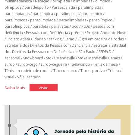
multimedalhista
/
Natação
/
olimpíada
/
olimpíadas
/
olímpico
/
olímpicos
/
paradesporto
/
Paraescalada
/
paralímpiada
/
paralímpiadas
/
paralímpica
/
paralímpicas
/
paralímpico
/
paralímpicos
/
paraolimpíada
/
paraolimpíadas
/
paraolímpico
/
paraolímpicos
/
paratleta
/
paratletas
/
pcd
/
PcDs
/
pessoa com
deficiência
/
Pessoas com Deficiência
/
prêmio
/
Projeto Andar de Novo
/
Projeto Atleta Cidadão
/
ranking
/
Remo
/
Rúgbi em cadeira de rodas
/
Secretaria dos Direitos da Pessoa com Deficiência
/
Secretaria Estadual
dos Direitos da Pessoa com Deficiência de São Paulo
/
SEDPcD
/
sensorial
/
Snowboard
/
Stoke Mandeville
/
Stoke Mandeville Games
/
surdo
/
surdo-cego
/
surdo-cegueira
/
Taekwondo
/
Tênis de mesa
/
Tênis em cadeira de rodas
/
Tiro com arco
/
Tiro esportivo
/
Triatlo
/
visual
/
Vôlei sentado
"História
"História
Saiba Mais
Visite
do
do
Brasil
Brasil
nos
nos
jogos
jogos
paralímpicos"
paralímpicos"