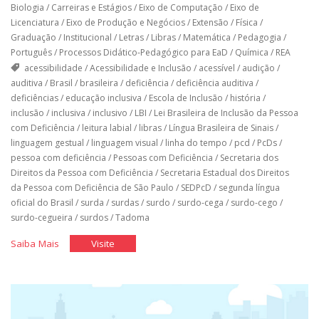
Biologia
/
Carreiras e Estágios
/
Eixo de Computação
/
Eixo de
Licenciatura
/
Eixo de Produção e Negócios
/
Extensão
/
Física
/
Graduação
/
Institucional
/
Letras
/
Libras
/
Matemática
/
Pedagogia
/
Português
/
Processos Didático-Pedagógico para EaD
/
Química
/
REA
acessibilidade
/
Acessibilidade e Inclusão
/
acessível
/
audição
/
auditiva
/
Brasil
/
brasileira
/
deficiência
/
deficiência auditiva
/
deficiências
/
educação inclusiva
/
Escola de Inclusão
/
história
/
inclusão
/
inclusiva
/
inclusivo
/
LBI
/
Lei Brasileira de Inclusão da Pessoa
com Deficiência
/
leitura labial
/
libras
/
Língua Brasileira de Sinais
/
linguagem gestual
/
linguagem visual
/
linha do tempo
/
pcd
/
PcDs
/
pessoa com deficiência
/
Pessoas com Deficiência
/
Secretaria dos
Direitos da Pessoa com Deficiência
/
Secretaria Estadual dos Direitos
da Pessoa com Deficiência de São Paulo
/
SEDPcD
/
segunda língua
oficial do Brasil
/
surda
/
surdas
/
surdo
/
surdo-cega
/
surdo-cego
/
surdo-cegueira
/
surdos
/
Tadoma
"A
"A
Saiba Mais
Visite
Língua
Língua
das
das
Mãos"
Mãos"