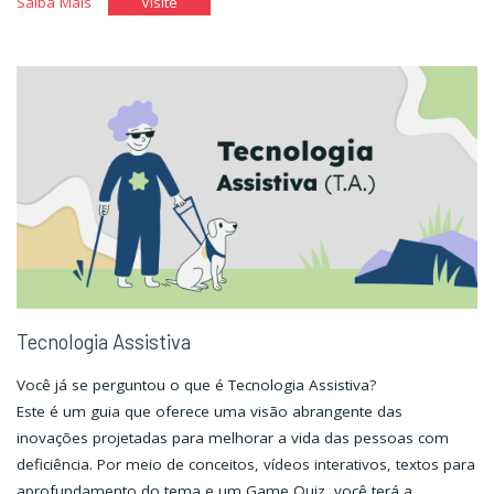
"Jornada
"Jornada
Saiba Mais
Visite
pela
pela
história
história
da
da
pessoa
pessoa
com
com
deficiência
deficiência
no
no
mundo."
mundo."
Tecnologia Assistiva
Você já se perguntou o que é Tecnologia Assistiva?
Este é um guia que oferece uma visão abrangente das
inovações projetadas para melhorar a vida das pessoas com
deficiência. Por meio de conceitos, vídeos interativos, textos para
aprofundamento do tema e um Game Quiz, você terá a