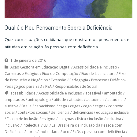
Qual é o Meu Pensamento Sobre a Deficiência
Quiz com situações cotidianas que mostram os pensamentos e
atitudes em relação às pessoas com deficiência.
1 de janeiro de 2016
Ação Gestora em Educação Digital
/
Acessibilidade e Inclusão
/
Carreiras e Estágios
/
Eixo de Computação
/
Eixo de Licenciatura
/
Eixo
de Produção e Negócios
/
Extensão
/
Pedagogia
/
Processos Didático-
Pedagógico para EaD
/
REA
/
Responsabilidade Social
acessibilidade
/
Acessibilidade e Inclusão
/
acessível
/
amputado
/
amputados
/
antropologia
/
atitude
/
atitudes
/
atitudinais
/
atitudinal
/
auditiva
/
Braile
/
capacitismo
/
cega
/
cegas
/
cego
/
cegos
/
contexto
social
/
contextos sociais
/
deficiência
/
deficiências
/
educação inclusiva
/
Escola de Inclusão
/
estigma
/
estigmas
/
física
/
inclusão
/
inclusiva
/
inclusivo
/
intelectual
/
LBI
/
Lei Brasileira de Inclusão da Pessoa com
Deficiência
/
libras
/
mobilidade
/
pcd
/
PcDs
/
pessoa com deficiência
/