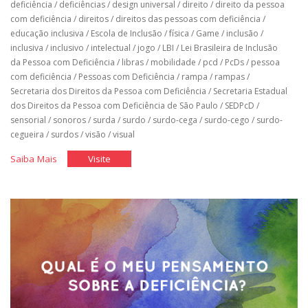
deficiência
/
deficiências
/
design universal
/
direito
/
direito da pessoa
com deficiência
/
direitos
/
direitos das pessoas com deficiência
/
educação inclusiva
/
Escola de Inclusão
/
física
/
Game
/
inclusão
/
inclusiva
/
inclusivo
/
intelectual
/
jogo
/
LBI
/
Lei Brasileira de Inclusão
da Pessoa com Deficiência
/
libras
/
mobilidade
/
pcd
/
PcDs
/
pessoa
com deficiência
/
Pessoas com Deficiência
/
rampa
/
rampas
/
Secretaria dos Direitos da Pessoa com Deficiência
/
Secretaria Estadual
dos Direitos da Pessoa com Deficiência de São Paulo
/
SEDPcD
/
sensorial
/
sonoros
/
surda
/
surdo
/
surdo-cega
/
surdo-cego
/
surdo-
cegueira
/
surdos
/
visão
/
visual
"Cinco
"Cinco
Saiba Mais
Visite
Acertos
Acertos
do
do
Desenho
Desenho
Universal"
Universal"