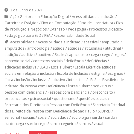
3 de junho de 2021
Ação Gestora em Educação Digital
/
Acessibilidade e Inclusão
/
Carreiras e Estágios
/
Eixo de Computação
/
Eixo de Licenciatura
/
Eixo
de Produção e Negócios
/
Extensão
/
Pedagogia
/
Processos Didático-
Pedagógico para EaD
/
REA
/
Responsabilidade Social
acessibilidade
/
Acessibilidade e Inclusão
/
acessível
/
amputado
/
amputados
/
antropologia
/
atitude
/
atitudes
/
atitudinais
/
atitudinal
/
audição
/
auditiva
/
auditivo
/
Braile
/
capacitismo
/
cega
/
cego
/
cegos
/
contexto social
/
contextos sociais
/
deficiência
/
deficiências
/
educação inclusiva
/
ELASI
/
Escala Likert
/
Escala Likert de atitudes
sociais em relação à inclusão
/
Escola de Inclusão
/
estigma
/
estigmas
/
física
/
inclusão
/
inclusiva
/
inclusivo
/
intelectual
/
LBI
/
Lei Brasileira de
Inclusão da Pessoa com Deficiência
/
libras
/
Likert
/
pcd
/
PcDs
/
pessoa com deficiência
/
Pessoas com Deficiência
/
preconceito
/
preconceitos
/
psicossocial
/
questionário
/
questões sociais
/
Secretaria dos Direitos da Pessoa com Deficiência
/
Secretaria Estadual
dos Direitos da Pessoa com Deficiência de São Paulo
/
SEDPcD
/
sensorial
/
sociais
/
social
/
sociedade
/
sociologia
/
surda
/
surdo
/
surdo-cega
/
surdo-cego
/
surdo-cegueira
/
surdos
/
visual