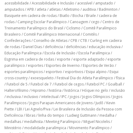
acessibilidade
/
Acessibilidade e Inclusão
/
acessível
/
amputado
/
amputados
/
APB
/
atleta
/
atletas
/
Atletismo
/
auditiva
/
Badminton
/
Basquete em cadeira de rodas
/
Biatlo
/
Bocha
/
Braile
/
cadeira de
rodas
/
Camping Escolar Paralímpico
/
Canoagem
/
cego
/
Centro de
Treinamento Paralímpico do Brasil
/
Ciclismo
/
Comitê Paralímpico
Brasileiro
/
Comitê Paralímpico Internacional
/
Comitês
/
Confederações
/
Conselho de Atletas
/
CPB
/
CTB
/
Curling em cadeira
de rodas
/
Daniel Dias
/
deficiência
/
deficiências
/
educação inclusiva
/
Educação Paralímpica
/
Escola de Inclusão
/
Escola Paralímpica
/
Esgrima em cadeira de rodas
/
esporte
/
esporte adaptado
/
esporte
paralímpico
/
esportes
/
Esportes de Inverno
/
Esportes de Verão
/
esportes paralímpicos
/
esportivo
/
esportivos
/
Esqui alpino
/
Esqui
cross-country
/
exoesqueleto
/
Festival Dia do Atleta Paralímpico
/
física
/
Futebol de 5
/
Futebol de 7
/
Futebol de cegos
/
Futebol PC
/
Goalball
/
Halterofilismo
/
Hipismo
/
história
/
histórica
/
Hóquei no gelo
/
inclusão
/
inclusiva
/
inclusivo
/
intelectual
/
IPC
/
jogos
/
Jogos Olímpicos
/
Jogos
Paralímpicos
/
Jogos Parapan-Americanos de Jovens
/
Judô
/
Kevin
Piette
/
LBI
/
Lei Agnelo/Piva
/
Lei Brasileira de Inclusão da Pessoa com
Deficiência
/
libras
/
linha do tempo
/
Ludwig Guttmann
/
medalha
/
medalhas
/
medalhista
/
Meeting Paralímpico
/
Miguel Nicolelis
/
Ministério
/
modalidade paralímpica
/
Movimento Paralímpico
/