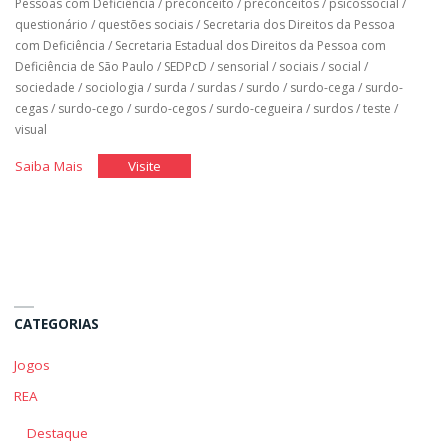
Pessoas com Deficiência
/
preconceito
/
preconceitos
/
psicossocial
/
questionário
/
questões sociais
/
Secretaria dos Direitos da Pessoa
com Deficiência
/
Secretaria Estadual dos Direitos da Pessoa com
Deficiência de São Paulo
/
SEDPcD
/
sensorial
/
sociais
/
social
/
sociedade
/
sociologia
/
surda
/
surdas
/
surdo
/
surdo-cega
/
surdo-
cegas
/
surdo-cego
/
surdo-cegos
/
surdo-cegueira
/
surdos
/
teste
/
visual
"Qual
"Qual
Saiba Mais
Visite
é
é
o
o
Meu
Meu
Pensamento
Pensamento
Sobre
Sobre
a
a
CATEGORIAS
Deficiência"
Deficiência"
Jogos
REA
Destaque