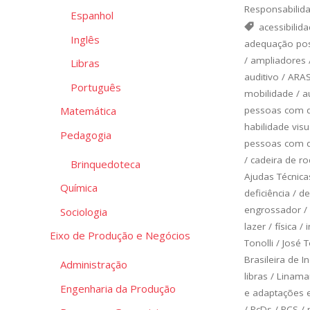
Responsabilida
Espanhol
acessibilid
Inglês
adequação pos
/
ampliadores
Libras
auditivo
/
ARA
Português
mobilidade
/
a
pessoas com de
Matemática
habilidade vis
Pedagogia
pessoas com de
/
cadeira de r
Brinquedoteca
Ajudas Técnica
Química
deficiência
/
de
engrossador
/
Sociologia
lazer
/
física
/
Eixo de Produção e Negócios
Tonolli
/
José T
Brasileira de 
Administração
libras
/
Linamar
Engenharia da Produção
e adaptações 
/
PcDs
/
PCS
/