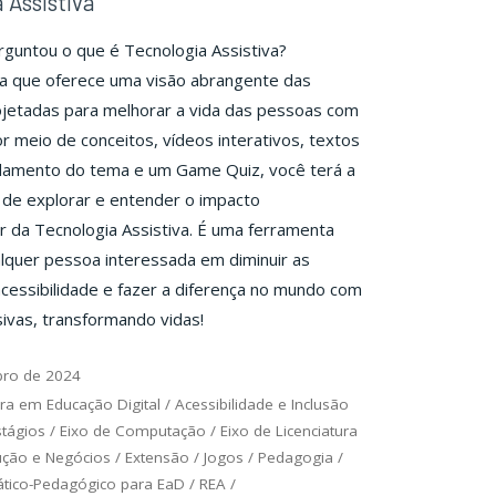
 Assistiva
rguntou o que é Tecnologia Assistiva?
ia que oferece uma visão abrangente das
ojetadas para melhorar a vida das pessoas com
or meio de conceitos, vídeos interativos, textos
damento do tema e um Game Quiz, você terá a
de explorar e entender o impacto
 da Tecnologia Assistiva. É uma ferramenta
alquer pessoa interessada em diminuir as
acessibilidade e fazer a diferença no mundo com
sivas, transformando vidas!
bro de 2024
ra em Educação Digital
/
Acessibilidade e Inclusão
stágios
/
Eixo de Computação
/
Eixo de Licenciatura
ução e Negócios
/
Extensão
/
Jogos
/
Pedagogia
/
ático-Pedagógico para EaD
/
REA
/