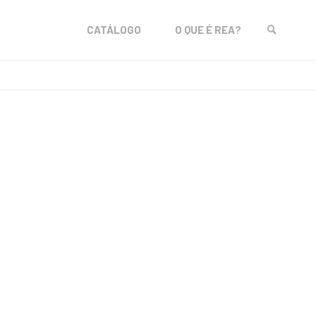
Skip
CATÁLOGO
O QUE É REA?
to
SEARCH
content