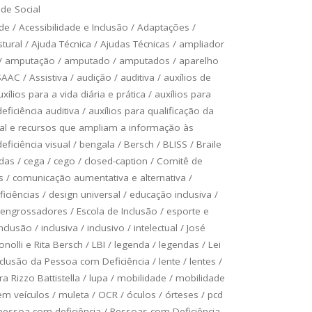
de Social
ade
/
Acessibilidade e Inclusão
/
Adaptações
/
tural
/
Ajuda Técnica
/
Ajudas Técnicas
/
ampliador
/
amputação
/
amputado
/
amputados
/
aparelho
SAAC
/
Assistiva
/
audição
/
auditiva
/
auxílios de
uxílios para a vida diária e prática
/
auxílios para
ficiência auditiva
/
auxílios para qualificação da
ual e recursos que ampliam a informação às
ficiência visual
/
bengala
/
Bersch
/
BLISS
/
Braile
odas
/
cega
/
cego
/
closed-caption
/
Comitê de
s
/
comunicação aumentativa e alternativa
/
ficiências
/
design universal
/
educação inclusiva
/
engrossadores
/
Escola de Inclusão
/
esporte e
inclusão
/
inclusiva
/
inclusivo
/
intelectual
/
José
onolli e Rita Bersch
/
LBI
/
legenda
/
legendas
/
Lei
Inclusão da Pessoa com Deficiência
/
lente
/
lentes
/
a Rizzo Battistella
/
lupa
/
mobilidade
/
mobilidade
em veículos
/
muleta
/
OCR
/
óculos
/
órteses
/
pcd
pessoa com deficiência
/
Pessoas com Deficiência