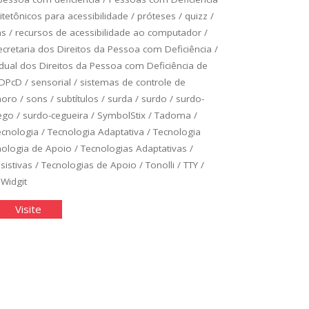
itetônicos para acessibilidade
/
próteses
/
quizz
/
as
/
recursos de acessibilidade ao computador
/
ecretaria dos Direitos da Pessoa com Deficiência
/
adual dos Direitos da Pessoa com Deficiência de
DPcD
/
sensorial
/
sistemas de controle de
noro
/
sons
/
subtítulos
/
surda
/
surdo
/
surdo-
ego
/
surdo-cegueira
/
SymbolStix
/
Tadoma
/
ecnologia
/
Tecnologia Adaptativa
/
Tecnologia
nologia de Apoio
/
Tecnologias Adaptativas
/
sistivas
/
Tecnologias de Apoio
/
Tonolli
/
TTY
/
/
Widgit
cnologia
"Tecnologia
Visite
istiva"
Assistiva"