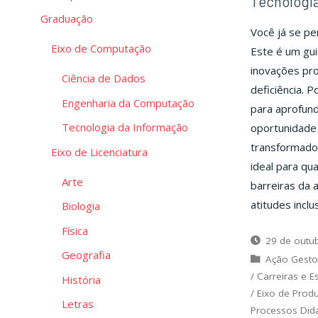
Tecnologia
Graduação
Você já se pe
Eixo de Computação
Este é um gu
inovações pr
Ciência de Dados
deficiência. P
Engenharia da Computação
para aprofun
Tecnologia da Informação
oportunidade 
transformador
Eixo de Licenciatura
ideal para qu
Arte
barreiras da 
atitudes inclu
Biologia
Física
29 de outu
Geografia
Ação Gesto
/
Carreiras e E
História
/
Eixo de Prod
Letras
Processos Did