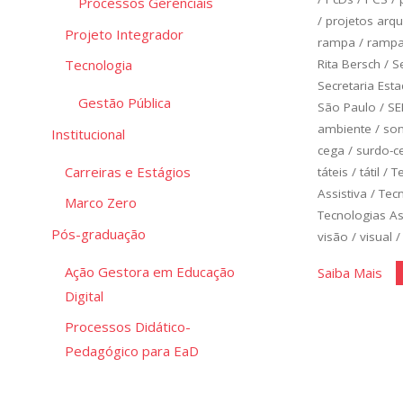
Processos Gerenciais
/
projetos arqu
Projeto Integrador
rampa
/
ramp
Rita Bersch
/
S
Tecnologia
Secretaria Est
Gestão Pública
São Paulo
/
SE
ambiente
/
so
Institucional
cega
/
surdo-c
Carreiras e Estágios
táteis
/
tátil
/
T
Assistiva
/
Tec
Marco Zero
Tecnologias As
Pós-graduação
visão
/
visual
Ação Gestora em Educação
"Te
Saiba Mais
Digital
Ass
Processos Didático-
Pedagógico para EaD