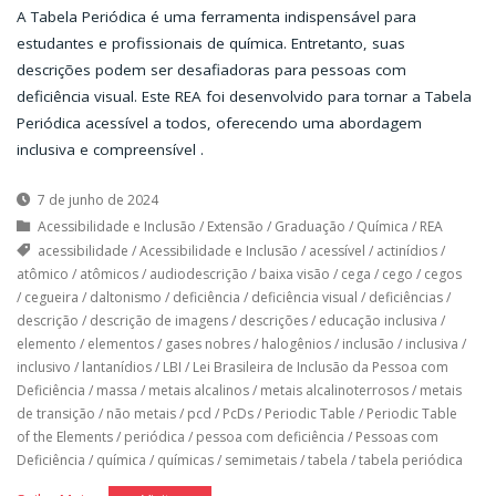
A Tabela Periódica é uma ferramenta indispensável para
estudantes e profissionais de química. Entretanto, suas
descrições podem ser desafiadoras para pessoas com
deficiência visual. Este REA foi desenvolvido para tornar a Tabela
Periódica acessível a todos, oferecendo uma abordagem
inclusiva e compreensível .
7 de junho de 2024
Acessibilidade e Inclusão
/
Extensão
/
Graduação
/
Química
/
REA
acessibilidade
/
Acessibilidade e Inclusão
/
acessível
/
actinídios
/
atômico
/
atômicos
/
audiodescrição
/
baixa visão
/
cega
/
cego
/
cegos
/
cegueira
/
daltonismo
/
deficiência
/
deficiência visual
/
deficiências
/
descrição
/
descrição de imagens
/
descrições
/
educação inclusiva
/
elemento
/
elementos
/
gases nobres
/
halogênios
/
inclusão
/
inclusiva
/
inclusivo
/
lantanídios
/
LBI
/
Lei Brasileira de Inclusão da Pessoa com
Deficiência
/
massa
/
metais alcalinos
/
metais alcalinoterrosos
/
metais
de transição
/
não metais
/
pcd
/
PcDs
/
Periodic Table
/
Periodic Table
of the Elements
/
periódica
/
pessoa com deficiência
/
Pessoas com
Deficiência
/
química
/
químicas
/
semimetais
/
tabela
/
tabela periódica