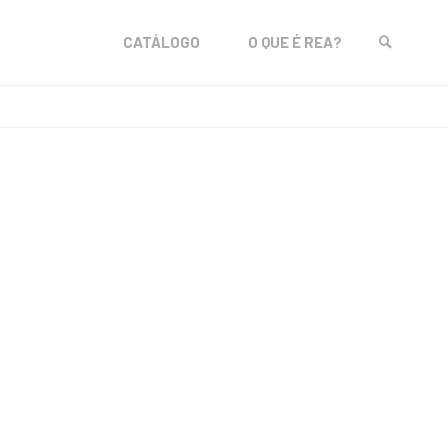
Skip
CATÁLOGO
O QUE É REA?
to
SEARCH
content