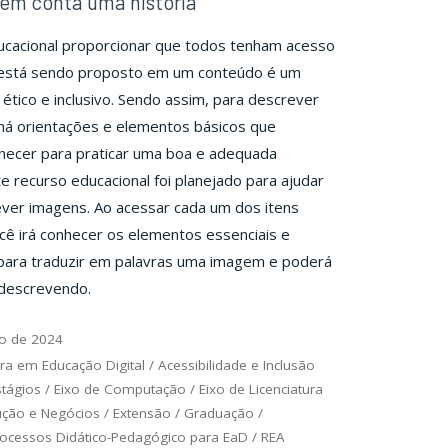
em conta uma história
cacional proporcionar que todos tenham acesso
 está sendo proposto em um conteúdo é um
tico e inclusivo. Sendo assim, para descrever
á orientações e elementos básicos que
ecer para praticar uma boa e adequada
te recurso educacional foi planejado para ajudar
ver imagens. Ao acessar cada um dos itens
ê irá conhecer os elementos essenciais e
para traduzir em palavras uma imagem e poderá
 descrevendo.
o de 2024
ra em Educação Digital
/
Acessibilidade e Inclusão
stágios
/
Eixo de Computação
/
Eixo de Licenciatura
ução e Negócios
/
Extensão
/
Graduação
/
ocessos Didático-Pedagógico para EaD
/
REA