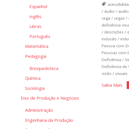
acessibilid
Espanhol
/
áudio
/
audio
Inglês
cega
/
cegas
/
deficiência visu
Libras
/
descrições
/
Português
inclusão
/
inclu
Pessoa com De
Matemática
Pessoas com D
Pedagogia
Deficiência
/
Se
Deficiência de
Brinquedoteca
visão
/
visuais
Química
"To
Saiba Mais
Sociologia
im
Eixo de Produção e Negócios
con
um
Administração
his
Engenharia da Produção