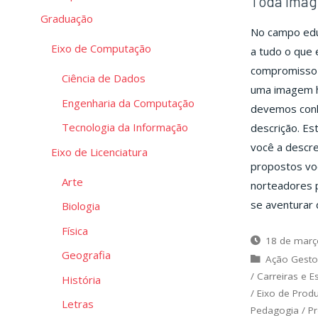
Toda imag
Graduação
No campo edu
Eixo de Computação
a tudo o que
compromisso é
Ciência de Dados
uma imagem h
Engenharia da Computação
devemos conh
Tecnologia da Informação
descrição. Es
você a descre
Eixo de Licenciatura
propostos voc
Arte
norteadores 
se aventurar
Biologia
Física
18 de març
Geografia
Ação Gesto
/
Carreiras e E
História
/
Eixo de Prod
Letras
Pedagogia
/
Pr