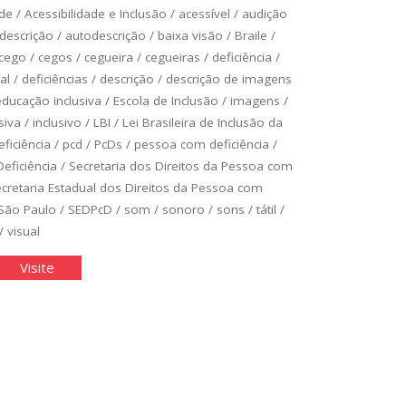
ade
/
Acessibilidade e Inclusão
/
acessível
/
audição
descrição
/
autodescrição
/
baixa visão
/
Braile
/
cego
/
cegos
/
cegueira
/
cegueiras
/
deficiência
/
al
/
deficiências
/
descrição
/
descrição de imagens
educação inclusiva
/
Escola de Inclusão
/
imagens
/
siva
/
inclusivo
/
LBI
/
Lei Brasileira de Inclusão da
ficiência
/
pcd
/
PcDs
/
pessoa com deficiência
/
eficiência
/
Secretaria dos Direitos da Pessoa com
cretaria Estadual dos Direitos da Pessoa com
 São Paulo
/
SEDPcD
/
som
/
sonoro
/
sons
/
tátil
/
/
visual
da
"Toda
Visite
agem
imagem
ta
conta
a
uma
tória"
história"