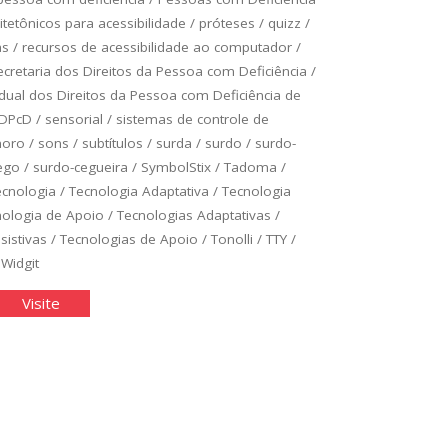
itetônicos para acessibilidade
/
próteses
/
quizz
/
as
/
recursos de acessibilidade ao computador
/
ecretaria dos Direitos da Pessoa com Deficiência
/
adual dos Direitos da Pessoa com Deficiência de
DPcD
/
sensorial
/
sistemas de controle de
noro
/
sons
/
subtítulos
/
surda
/
surdo
/
surdo-
ego
/
surdo-cegueira
/
SymbolStix
/
Tadoma
/
ecnologia
/
Tecnologia Adaptativa
/
Tecnologia
nologia de Apoio
/
Tecnologias Adaptativas
/
sistivas
/
Tecnologias de Apoio
/
Tonolli
/
TTY
/
/
Widgit
cnologia
"Tecnologia
Visite
istiva"
Assistiva"