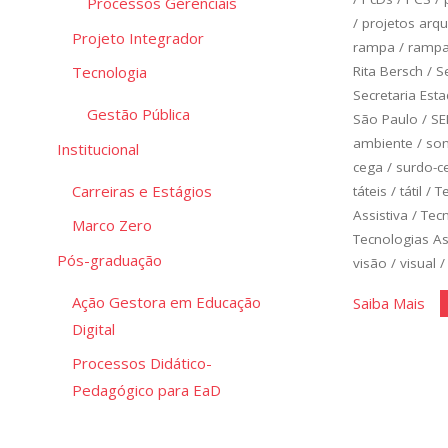
Processos Gerenciais
/
projetos arqu
Projeto Integrador
rampa
/
ramp
Rita Bersch
/
S
Tecnologia
Secretaria Est
Gestão Pública
São Paulo
/
SE
ambiente
/
so
Institucional
cega
/
surdo-c
Carreiras e Estágios
táteis
/
tátil
/
T
Assistiva
/
Tec
Marco Zero
Tecnologias As
Pós-graduação
visão
/
visual
Ação Gestora em Educação
"Te
Saiba Mais
Digital
Ass
Processos Didático-
Pedagógico para EaD