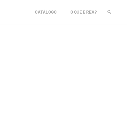
Skip
CATÁLOGO
O QUE É REA?
to
SEARCH
content