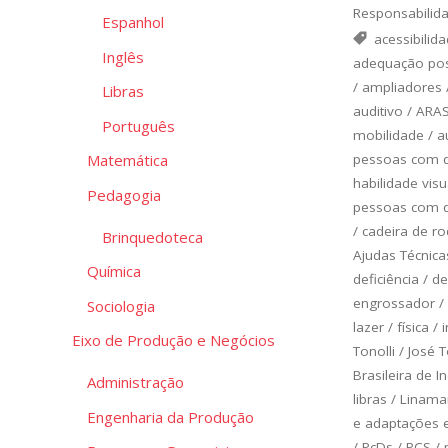
Responsabilida
Espanhol
acessibilid
Inglês
adequação pos
/
ampliadores
Libras
auditivo
/
ARA
Português
mobilidade
/
a
pessoas com de
Matemática
habilidade vis
Pedagogia
pessoas com de
/
cadeira de r
Brinquedoteca
Ajudas Técnica
Química
deficiência
/
de
engrossador
/
Sociologia
lazer
/
física
/
Eixo de Produção e Negócios
Tonolli
/
José T
Brasileira de 
Administração
libras
/
Linamar
Engenharia da Produção
e adaptações 
/
PcDs
/
PCS
/