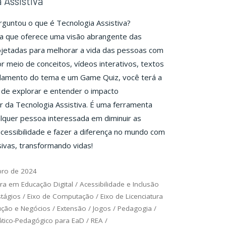
 Assistiva
rguntou o que é Tecnologia Assistiva?
ia que oferece uma visão abrangente das
ojetadas para melhorar a vida das pessoas com
or meio de conceitos, vídeos interativos, textos
damento do tema e um Game Quiz, você terá a
de explorar e entender o impacto
 da Tecnologia Assistiva. É uma ferramenta
alquer pessoa interessada em diminuir as
acessibilidade e fazer a diferença no mundo com
sivas, transformando vidas!
bro de 2024
ra em Educação Digital
/
Acessibilidade e Inclusão
stágios
/
Eixo de Computação
/
Eixo de Licenciatura
ução e Negócios
/
Extensão
/
Jogos
/
Pedagogia
/
ático-Pedagógico para EaD
/
REA
/