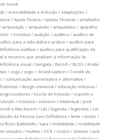
de Social
ade
/
Acessibilidade e Inclusão
/
Adaptações
/
tural
/
Ajuda Técnica
/
Ajudas Técnicas
/
ampliador
/
amputação
/
amputado
/
amputados
/
aparelho
SAAC
/
Assistiva
/
audição
/
auditiva
/
auxílios de
uxílios para a vida diária e prática
/
auxílios para
ficiência auditiva
/
auxílios para qualificação da
ual e recursos que ampliam a informação às
ficiência visual
/
bengala
/
Bersch
/
BLISS
/
Braile
odas
/
cega
/
cego
/
closed-caption
/
Comitê de
s
/
comunicação aumentativa e alternativa
/
ficiências
/
design universal
/
educação inclusiva
/
engrossadores
/
Escola de Inclusão
/
esporte e
inclusão
/
inclusiva
/
inclusivo
/
intelectual
/
José
onolli e Rita Bersch
/
LBI
/
legenda
/
legendas
/
Lei
Inclusão da Pessoa com Deficiência
/
lente
/
lentes
/
a Rizzo Battistella
/
lupa
/
mobilidade
/
mobilidade
em veículos
/
muleta
/
OCR
/
óculos
/
órteses
/
pcd
pessoa com deficiência
/
Pessoas com Deficiência