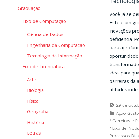
Tecnologia
Graduação
Você já se pe
Eixo de Computação
Este é um gu
inovações pr
Ciência de Dados
deficiência. P
Engenharia da Computação
para aprofun
Tecnologia da Informação
oportunidade 
transformador
Eixo de Licenciatura
ideal para qu
Arte
barreiras da 
atitudes inclu
Biologia
Física
29 de outu
Geografia
Ação Gesto
/
Carreiras e E
História
/
Eixo de Prod
Letras
Processos Did