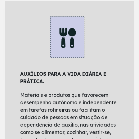
COMUNICAÇÃO AUMENTATIVA E
AUXÍLIOS PARA A VIDA DIÁRIA E
ALTERNATIVA (C.A.A.).
PRÁTICA.
Destinada a atender pessoas sem fala ou
Materiais e produtos que favorecem
escrita funcional ou em defasagem entre
desempenho autônomo e independente
sua necessidade comunicativa e sua
em tarefas rotineiras ou facilitam o
habilidade em falar e/ou escrever.
cuidado de pessoas em situação de
dependência de auxílio, nas atividades
como se alimentar, cozinhar, vestir-se,