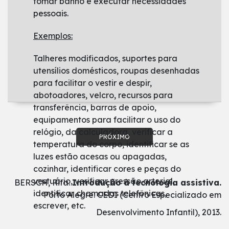
tomar banho e executar necessidades
pessoais.
Exemplos:
Talheres modificados, suportes para
utensílios domésticos, roupas desenhadas
para facilitar o vestir e despir,
abotoadores, velcro, recursos para
transferência, barras de apoio,
equipamentos para facilitar o uso do
relógio, da calculadora, verificar a
PRÓXIMO
temperatura do corpo, identificar se as
luzes estão acesas ou apagadas,
cozinhar, identificar cores e peças do
vestuário, verificar pressão arterial,
BERSCH, Rita.
Introdução à tecnologia assistiva.
identificar chamadas telefônicas,
Porto Alegre: CEDI (Centro Especializado em
escrever, etc.
Desenvolvimento Infantil), 2013.