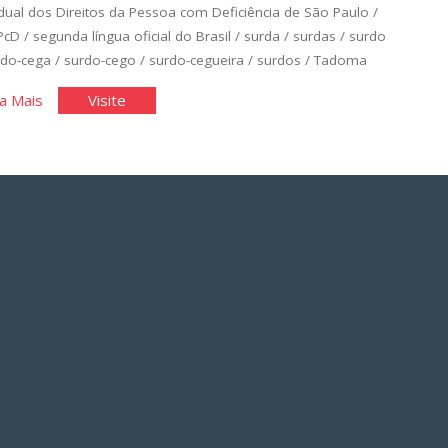
dual dos Direitos da Pessoa com Deficiência de São Paulo
/
PcD
/
segunda língua oficial do Brasil
/
surda
/
surdas
/
surdo
rdo-cega
/
surdo-cego
/
surdo-cegueira
/
surdos
/
Tadoma
"A
"A
a Mais
Visite
Língua
Língua
das
das
Mãos"
Mãos"