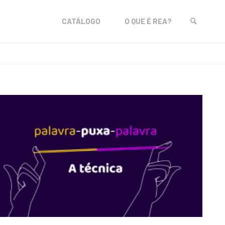
Skip
CATÁLOGO
O QUE É REA?
to
SEARCH
content