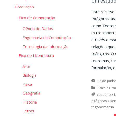
Um estudo 
Graduação
Este recurso
Eixo de Computação
Pitágoras, a
como Teorema
Ciência de Dados
muito importa
Engenharia da Computação
através dess
Tecnologia da Informação
relações que 
triângulos. O
Eixo de Licenciatura
teoremas, ta
Arte
formulação, o
Biologia
17 de junh
Física
Física
/
Gra
Geografia
cosseno
/
pitágoras
/
se
História
trigonometria
Letras