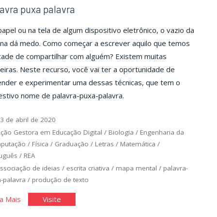
avra puxa palavra
apel ou na tela de algum dispositivo eletrônico, o vazio da
ina dá medo. Como começar a escrever aquilo que temos
tade de compartilhar com alguém? Existem muitas
iras. Neste recurso, você vai ter a oportunidade de
ender e experimentar uma dessas técnicas, que tem o
estivo nome de palavra-puxa-palavra.
3 de abril de 2020
ção Gestora em Educação Digital
/
Biologia
/
Engenharia da
putação
/
Física
/
Graduação
/
Letras
/
Matemática
/
uguês
/
REA
ssociação de ideias
/
escrita criativa
/
mapa mental
/
palavra-
-palavra
/
produção de texto
"Palavra
"Palavra
a Mais
Visite
puxa
puxa