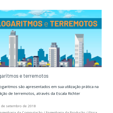
palavra"
palavra"
aritmos e terremotos
ogaritmos são apresentados em sua utilização prática na
ção de terremotos, através da Escala Richter
 de setembro de 2018
ngenharia da Computação
/
Engenharia da Produção
/
Física