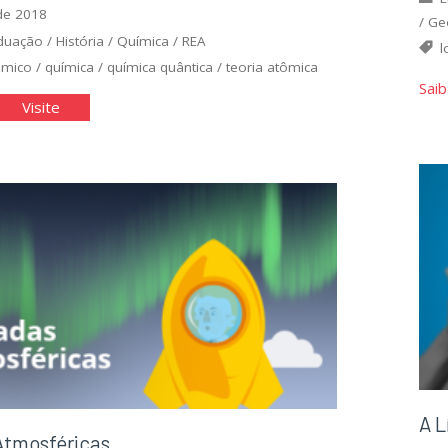
de 2018
/
Ge
duação
/
História
/
Química
/
REA
l
ômico
/
química
/
química quântica
/
teoria atômica
Saib
olução
"Evolução
Visite
do
delo
modelo
mico"
atômico"
A L
tmosféricas