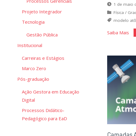
Processos Gerenciais
1 de maio 
Projeto Integrador
Física
/
Gra
modelo at
Tecnologia
"Ev
Saiba Mais
Gestão Pública
do
Institucional
mo
atô
Carreiras e Estágios
Marco Zero
Pós-graduação
Ação Gestora em Educação
Digital
Processos Didático-
Pedagógico para EaD
Camadas A