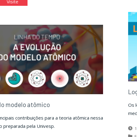
m
"Um
Visite
udo
estudo
re
sobre
os
ângulos."
triângulos."
Log
do modelo atômico
Os l
medi
incipais contribuições para a teoria atômica nessa
o preparada pela Univesp.
1
E