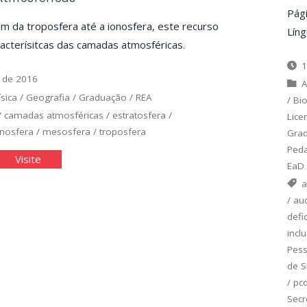
Pág
 da troposfera até a ionosfera, este recurso
Líng
acterísitcas das camadas atmosféricas.
1
 de 2016
A
ísica
/
Geografia
/
Graduação
/
REA
/
Bio
/
camadas atmosféricas
/
estratosfera
/
Lice
onosfera
/
mesosfera
/
troposfera
Gra
Ped
amadas
"Camadas
Visite
EaD
osféricas"
Atmosféricas"
a
/
aud
defi
incl
Pess
de S
/
pc
Secr