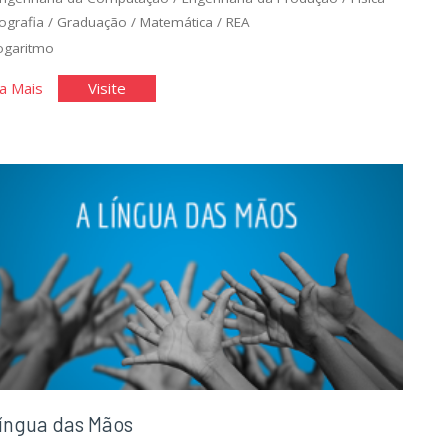
ografia
/
Graduação
/
Matemática
/
REA
ogaritmo
"Logaritmos
"Logaritmos
a Mais
Visite
e
e
terremotos"
terremotos"
íngua das Mãos