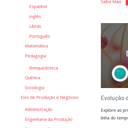
"U
Saiba Mais
Espanhol
est
Inglês
sob
os
Libras
tri
Português
Matemática
Pedagogia
Brinquedoteca
Química
Sociologia
Evolução 
Eixo de Produção e Negócios
Administração
Explore as pr
linha do temp
Engenharia da Produção