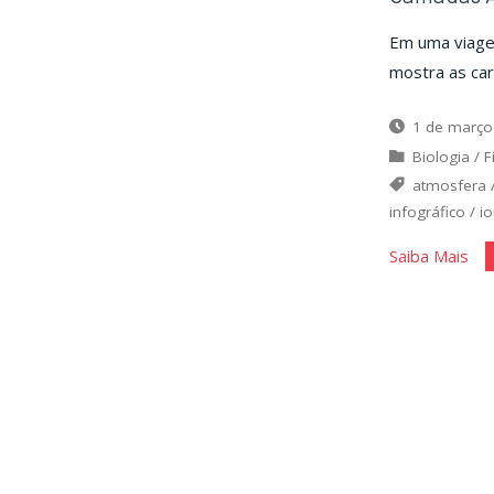
Em uma viagem
mostra as car
1 de março
Biologia
/
F
atmosfera
infográfico
/
i
"C
Saiba Mais
Atm