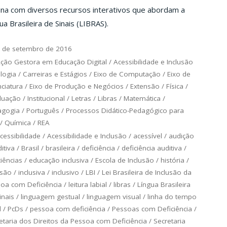
ina com diversos recursos interativos que abordam a
ua Brasileira de Sinais (LIBRAS).
 de setembro de 2016
ção Gestora em Educação Digital
/
Acessibilidade e Inclusão
logia
/
Carreiras e Estágios
/
Eixo de Computação
/
Eixo de
nciatura
/
Eixo de Produção e Negócios
/
Extensão
/
Física
/
duação
/
Institucional
/
Letras
/
Libras
/
Matemática
/
agogia
/
Português
/
Processos Didático-Pedagógico para
/
Química
/
REA
cessibilidade
/
Acessibilidade e Inclusão
/
acessível
/
audição
itiva
/
Brasil
/
brasileira
/
deficiência
/
deficiência auditiva
/
ciências
/
educação inclusiva
/
Escola de Inclusão
/
história
/
usão
/
inclusiva
/
inclusivo
/
LBI
/
Lei Brasileira de Inclusão da
oa com Deficiência
/
leitura labial
/
libras
/
Língua Brasileira
inais
/
linguagem gestual
/
linguagem visual
/
linha do tempo
d
/
PcDs
/
pessoa com deficiência
/
Pessoas com Deficiência
/
etaria dos Direitos da Pessoa com Deficiência
/
Secretaria