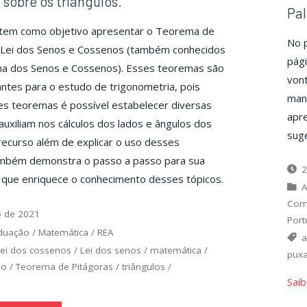
sobre os triângulos.
Pal
 tem como objetivo apresentar o Teorema de
No p
s Lei dos Senos e Cossenos (também conhecidos
pág
 dos Senos e Cossenos). Esses teoremas são
von
ntes para o estudo de trigonometria, pois
mane
es teoremas é possível estabelecer diversas
apr
auxiliam nos cálculos dos lados e ângulos dos
sug
 recurso além de explicar o uso desses
mbém demonstra o passo a passo para sua
2
 que enriquece o conhecimento desses tópicos.
A
Com
o de 2021
Port
duação
/
Matemática
/
REA
a
Lei dos cossenos
/
Lei dos senos
/
matemática
/
puxa
no
/
Teorema de Pitágoras
/
triângulos
/
Saib