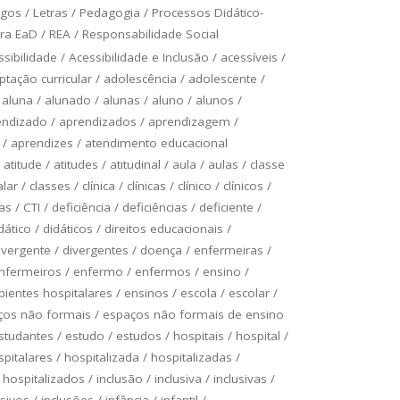
ogos
/
Letras
/
Pedagogia
/
Processos Didático-
ra EaD
/
REA
/
Responsabilidade Social
ssibilidade
/
Acessibilidade e Inclusão
/
acessíveis
/
ptação curricular
/
adolescência
/
adolescente
/
/
aluna
/
alunado
/
alunas
/
aluno
/
alunos
/
endizado
/
aprendizados
/
aprendizagem
/
/
aprendizes
/
atendimento educacional
/
atitude
/
atitudes
/
atitudinal
/
aula
/
aulas
/
classe
alar
/
classes
/
clínica
/
clínicas
/
clínico
/
clínicos
/
as
/
CTI
/
deficiência
/
deficiências
/
deficiente
/
dático
/
didáticos
/
direitos educacionais
/
ivergente
/
divergentes
/
doença
/
enfermeiras
/
nfermeiros
/
enfermo
/
enfermos
/
ensino
/
ientes hospitalares
/
ensinos
/
escola
/
escolar
/
ços não formais
/
espaços não formais de ensino
studantes
/
estudo
/
estudos
/
hospitais
/
hospital
/
spitalares
/
hospitalizada
/
hospitalizadas
/
/
hospitalizados
/
inclusão
/
inclusiva
/
inclusivas
/
usivos
/
inclusões
/
infância
/
infantil
/