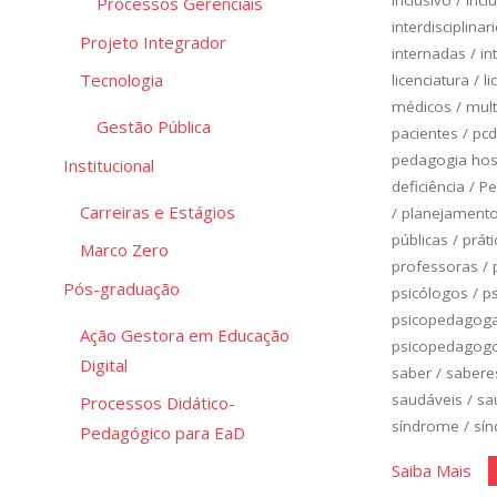
Processos Gerenciais
interdisciplinar
Projeto Integrador
internadas
/
in
Tecnologia
licenciatura
/
li
médicos
/
mult
Gestão Pública
pacientes
/
pcd
pedagogia hosp
Institucional
deficiência
/
Pe
Carreiras e Estágios
/
planejamento 
públicas
/
práti
Marco Zero
professoras
/
Pós-graduação
psicólogos
/
p
psicopedagog
Ação Gestora em Educação
psicopedagog
Digital
saber
/
sabere
saudáveis
/
sa
Processos Didático-
síndrome
/
sí
Pedagógico para EaD
"Cl
Saiba Mais