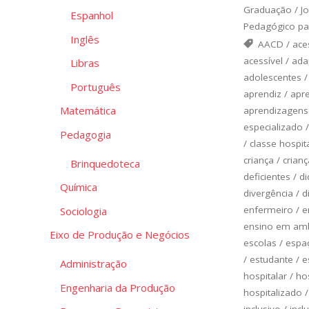
Graduação
/
J
Espanhol
Pedagógico pa
Inglês
AACD
/
ace
acessível
/
ada
Libras
adolescentes
Português
aprendiz
/
apr
Matemática
aprendizagens
especializado
Pedagogia
/
classe hospit
criança
/
crianç
Brinquedoteca
deficientes
/
di
Química
divergência
/
d
enfermeiro
/
e
Sociologia
ensino em amb
Eixo de Produção e Negócios
escolas
/
espa
/
estudante
/
e
Administração
hospitalar
/
ho
Engenharia da Produção
hospitalizado
inclusivo
/
incl