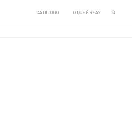
Skip
CATÁLOGO
O QUE É REA?
to
SEARCH
content