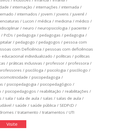
idade
/
internação
/
internações
/
internada
/
ternado
/
internados
/
jovem
/
jovens
/
juvenil
/
cenciaturas
/
Lucon
/
médica
/
medicina
/
médico
/
idisciplinar
/
neuro
/
neuropsicologia
/
paciente
/
/
PcDs
/
pedagoga
/
pedagogas
/
pedagogia
/
italar
/
pedagogo
/
pedagogos
/
pessoa com
ssoas com Deficiência
/
pessoas com deficiências
educacional individualizado
/
políticas
/
políticas
cas
/
práticas inclusivas
/
professor
/
professora
/
professores
/
psicóloga
/
psicologia
/
psicólogo
/
sicomotricidade
/
psicopedagoga
/
as
/
psicopedagogia
/
psicopedagógico
/
o
/
psicopedagogos
/
reabilitação
/
reabilitações
/
s
/
sala
/
sala de aula
/
salas
/
salas de aula
/
udável
/
saúde
/
saúde pública
/
SEDPcD
/
ndromes
/
tratamento
/
tratamentos
/
UTI
asse
"Classe
Visite