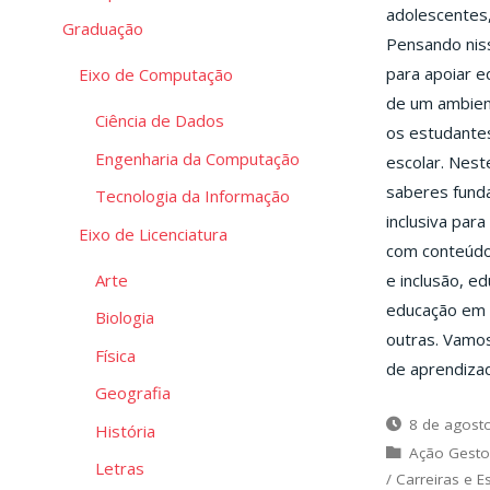
adolescentes,
Graduação
Pensando niss
para apoiar e
Eixo de Computação
de um ambien
Ciência de Dados
os estudantes
Engenharia da Computação
escolar. Nest
saberes funda
Tecnologia da Informação
inclusiva par
Eixo de Licenciatura
com conteúdo 
Arte
e inclusão, ed
educação em e
Biologia
outras. Vamo
Física
de aprendiza
Geografia
8 de agost
História
Ação Gesto
Letras
/
Carreiras e E