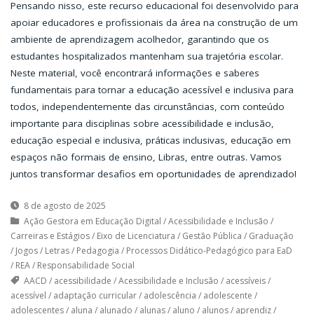
Pensando nisso, este recurso educacional foi desenvolvido para
apoiar educadores e profissionais da área na construção de um
ambiente de aprendizagem acolhedor, garantindo que os
estudantes hospitalizados mantenham sua trajetória escolar.
Neste material, você encontrará informações e saberes
fundamentais para tornar a educação acessível e inclusiva para
todos, independentemente das circunstâncias, com conteúdo
importante para disciplinas sobre acessibilidade e inclusão,
educação especial e inclusiva, práticas inclusivas, educação em
espaços não formais de ensino, Libras, entre outras. Vamos
juntos transformar desafios em oportunidades de aprendizado!
8 de agosto de 2025
Ação Gestora em Educação Digital
/
Acessibilidade e Inclusão
/
Carreiras e Estágios
/
Eixo de Licenciatura
/
Gestão Pública
/
Graduação
/
Jogos
/
Letras
/
Pedagogia
/
Processos Didático-Pedagógico para EaD
/
REA
/
Responsabilidade Social
AACD
/
acessibilidade
/
Acessibilidade e Inclusão
/
acessíveis
/
acessível
/
adaptação curricular
/
adolescência
/
adolescente
/
adolescentes
/
aluna
/
alunado
/
alunas
/
aluno
/
alunos
/
aprendiz
/