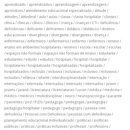
aprendizado
/
aprendizados
/
aprendizagem
/
aprendizagens
/
aprendizes
/
atendimento educacional especializado
/
atitude
/
atitudes
/
atitudinal
/
aula
/
aulas
/
classe
/
classe hospitalar
/
classes
/
clínica
/
clínicas
/
clínico
/
clínicos
/
criança
/
crianças
/
CTI
/
deficiência
/
deficiências
/
deficiente
/
deficientes
/
didático
/
didáticos
/
direitos
educacionais
/
divergência
/
divergente
/
divergentes
/
doença
/
enfermeiras
/
enfermeiro
/
enfermeiros
/
enfermo
/
enfermos
/
ensino
/
ensino em ambientes hospitalares
/
ensinos
/
escola
/
escolar
/
escolas
/
espaços não formais
/
espaços não formais de ensino
/
estudante
/
estudantes
/
estudo
/
estudos
/
hospitais
/
hospital
/
hospitalar
/
hospitalares
/
hospitalizada
/
hospitalizadas
/
hospitalizado
/
hospitalizados
/
inclusão
/
inclusiva
/
inclusivas
/
inclusivo
/
inclusivos
/
inclusões
/
infância
/
infantil
/
interdisciplinaridade
/
internação
/
internações
/
internada
/
internadas
/
internado
/
internados
/
jovem
/
jovens
/
juvenil
/
licenciatura
/
licenciaturas
/
Lucon
/
médica
/
medicina
/
médico
/
médicos
/
multidisciplinar
/
neuro
/
neuropsicologia
/
paciente
/
pacientes
/
pcd
/
PcDs
/
pedagoga
/
pedagogas
/
pedagogia
/
pedagogia hospitalar
/
pedagogo
/
pedagogos
/
pessoa com
deficiência
/
Pessoas com Deficiência
/
pessoas com deficiências
/
planejamento educacional individualizado
/
políticas
/
políticas
públicas
/
práticas
/
práticas inclusivas
/
professor
/
professora
/