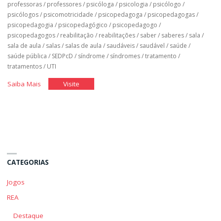
professoras
/
professores
/
psicóloga
/
psicologia
/
psicólogo
/
psicólogos
/
psicomotricidade
/
psicopedagoga
/
psicopedagogas
/
psicopedagogia
/
psicopedagógico
/
psicopedagogo
/
psicopedagogos
/
reabilitação
/
reabilitações
/
saber
/
saberes
/
sala
/
sala de aula
/
salas
/
salas de aula
/
saudáveis
/
saudável
/
saúde
/
saúde pública
/
SEDPcD
/
síndrome
/
síndromes
/
tratamento
/
tratamentos
/
UTI
"Classe
"Classe
Saiba Mais
Visite
Hospitalar"
Hospitalar"
CATEGORIAS
Jogos
REA
Destaque