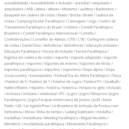
acessibilidade
/
Acessibilidade e Inclusão
/
acessível
/
amputado
/
amputados
/
APB
/
atleta
/
atletas
/
Atletismo
/
auditiva
/
Badminton
/
Basquete em cadeira de rodas
/
Biatlo
/
Bocha
/
Braile
/
cadeira de
rodas
/
Camping Escolar Paralímpico
/
Canoagem
/
cego
/
Centro de
Treinamento Paralímpico do Brasil
/
Ciclismo
/
Comitê Paralímpico
Brasileiro
/
Comitê Paralímpico Internacional
/
Comitês
/
Confederações
/
Conselho de Atletas
/
CPB
/
CTB
/
Curling em cadeira
de rodas
/
Daniel Dias
/
deficiência
/
deficiências
/
educação inclusiva
/
Educação Paralímpica
/
Escola de Inclusão
/
Escola Paralímpica
/
Esgrima em cadeira de rodas
/
esporte
/
esporte adaptado
/
esporte
paralímpico
/
esportes
/
Esportes de Inverno
/
Esportes de Verão
/
esportes paralímpicos
/
esportivo
/
esportivos
/
Esqui alpino
/
Esqui
cross-country
/
exoesqueleto
/
Festival Dia do Atleta Paralímpico
/
física
/
Futebol de 5
/
Futebol de 7
/
Futebol de cegos
/
Futebol PC
/
Goalball
/
Halterofilismo
/
Hipismo
/
história
/
histórica
/
Hóquei no gelo
/
inclusão
/
inclusiva
/
inclusivo
/
intelectual
/
IPC
/
jogos
/
Jogos Olímpicos
/
Jogos
Paralímpicos
/
Jogos Parapan-Americanos de Jovens
/
Judô
/
Kevin
Piette
/
LBI
/
Lei Agnelo/Piva
/
Lei Brasileira de Inclusão da Pessoa com
Deficiência
/
libras
/
linha do tempo
/
Ludwig Guttmann
/
medalha
/
medalhas
/
medalhista
/
Meeting Paralímpico
/
Miguel Nicolelis
/
Ministério
/
modalidade paralímpica
/
Movimento Paralímpico
/