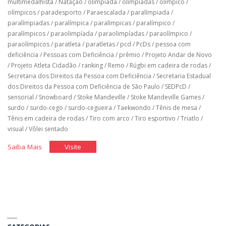
multimedalhista
/
Natação
/
olimpíada
/
olimpíadas
/
olímpico
/
olímpicos
/
paradesporto
/
Paraescalada
/
paralímpiada
/
paralímpiadas
/
paralímpica
/
paralímpicas
/
paralímpico
/
paralímpicos
/
paraolimpíada
/
paraolimpíadas
/
paraolímpico
/
paraolímpicos
/
paratleta
/
paratletas
/
pcd
/
PcDs
/
pessoa com
deficiência
/
Pessoas com Deficiência
/
prêmio
/
Projeto Andar de Novo
/
Projeto Atleta Cidadão
/
ranking
/
Remo
/
Rúgbi em cadeira de rodas
/
Secretaria dos Direitos da Pessoa com Deficiência
/
Secretaria Estadual
dos Direitos da Pessoa com Deficiência de São Paulo
/
SEDPcD
/
sensorial
/
Snowboard
/
Stoke Mandeville
/
Stoke Mandeville Games
/
surdo
/
surdo-cego
/
surdo-cegueira
/
Taekwondo
/
Tênis de mesa
/
Tênis em cadeira de rodas
/
Tiro com arco
/
Tiro esportivo
/
Triatlo
/
visual
/
Vôlei sentado
"História
"História
Saiba Mais
Visite
do
do
Brasil
Brasil
nos
nos
jogos
jogos
paralímpicos"
paralímpicos"