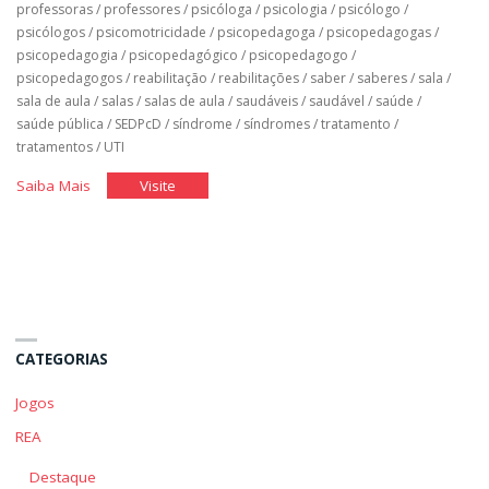
professoras
/
professores
/
psicóloga
/
psicologia
/
psicólogo
/
psicólogos
/
psicomotricidade
/
psicopedagoga
/
psicopedagogas
/
psicopedagogia
/
psicopedagógico
/
psicopedagogo
/
psicopedagogos
/
reabilitação
/
reabilitações
/
saber
/
saberes
/
sala
/
sala de aula
/
salas
/
salas de aula
/
saudáveis
/
saudável
/
saúde
/
saúde pública
/
SEDPcD
/
síndrome
/
síndromes
/
tratamento
/
tratamentos
/
UTI
"Classe
"Classe
Saiba Mais
Visite
Hospitalar"
Hospitalar"
CATEGORIAS
Jogos
REA
Destaque