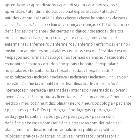
aprendizado
/
aprendizados
/
aprendizagem
/
aprendizagens
/
aprendizes
/
atendimento educacional especializado
/
atitude
/
atitudes
/
atitudinal
/
aula
/
aulas
/
classe
/
classe hospitalar
/
classes
/
clínica
/
clínicas
/
clínico
/
clínicos
/
criança
/
crianças
/
CTI
/
deficiência
/
deficiências
/
deficiente
/
deficientes
/
didático
/
didáticos
/
direitos
educacionais
/
divergência
/
divergente
/
divergentes
/
doença
/
enfermeiras
/
enfermeiro
/
enfermeiros
/
enfermo
/
enfermos
/
ensino
/
ensino em ambientes hospitalares
/
ensinos
/
escola
/
escolar
/
escolas
/
espaços não formais
/
espaços não formais de ensino
/
estudante
/
estudantes
/
estudo
/
estudos
/
hospitais
/
hospital
/
hospitalar
/
hospitalares
/
hospitalizada
/
hospitalizadas
/
hospitalizado
/
hospitalizados
/
inclusão
/
inclusiva
/
inclusivas
/
inclusivo
/
inclusivos
/
inclusões
/
infância
/
infantil
/
interdisciplinaridade
/
internação
/
internações
/
internada
/
internadas
/
internado
/
internados
/
jovem
/
jovens
/
juvenil
/
licenciatura
/
licenciaturas
/
Lucon
/
médica
/
medicina
/
médico
/
médicos
/
multidisciplinar
/
neuro
/
neuropsicologia
/
paciente
/
pacientes
/
pcd
/
PcDs
/
pedagoga
/
pedagogas
/
pedagogia
/
pedagogia hospitalar
/
pedagogo
/
pedagogos
/
pessoa com
deficiência
/
Pessoas com Deficiência
/
pessoas com deficiências
/
planejamento educacional individualizado
/
políticas
/
políticas
públicas
/
práticas
/
práticas inclusivas
/
professor
/
professora
/