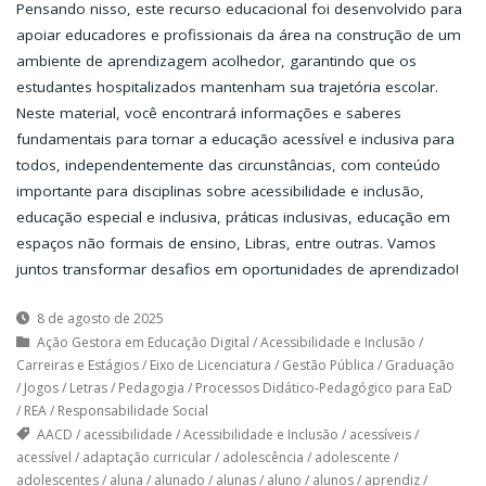
Pensando nisso, este recurso educacional foi desenvolvido para
apoiar educadores e profissionais da área na construção de um
ambiente de aprendizagem acolhedor, garantindo que os
estudantes hospitalizados mantenham sua trajetória escolar.
Neste material, você encontrará informações e saberes
fundamentais para tornar a educação acessível e inclusiva para
todos, independentemente das circunstâncias, com conteúdo
importante para disciplinas sobre acessibilidade e inclusão,
educação especial e inclusiva, práticas inclusivas, educação em
espaços não formais de ensino, Libras, entre outras. Vamos
juntos transformar desafios em oportunidades de aprendizado!
8 de agosto de 2025
Ação Gestora em Educação Digital
/
Acessibilidade e Inclusão
/
Carreiras e Estágios
/
Eixo de Licenciatura
/
Gestão Pública
/
Graduação
/
Jogos
/
Letras
/
Pedagogia
/
Processos Didático-Pedagógico para EaD
/
REA
/
Responsabilidade Social
AACD
/
acessibilidade
/
Acessibilidade e Inclusão
/
acessíveis
/
acessível
/
adaptação curricular
/
adolescência
/
adolescente
/
adolescentes
/
aluna
/
alunado
/
alunas
/
aluno
/
alunos
/
aprendiz
/