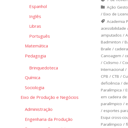
Espanhol
Ação Gesto
/
Eixo de Licen
Inglês
Academia P
Libras
acessibilidade
amputados
/
A
Português
Badminton
/
B
Matemática
Braile
/
cadeir
Pedagogia
Canoagem
/
c
/
Ciclismo
/
Com
Brinquedoteca
Internacional
/
CPB
/
CTB
/
Cu
Química
deficiência
/
de
Sociologia
Paralímpica
/
E
em cadeira de
Eixo de Produção e Negócios
paralímpico
/
e
Administração
/
esportes par
Esqui cross-co
Engenharia da Produção
Paralímpico
/
f