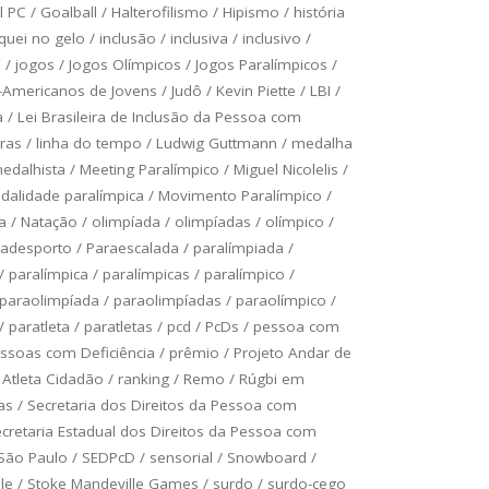
l PC
/
Goalball
/
Halterofilismo
/
Hipismo
/
história
quei no gelo
/
inclusão
/
inclusiva
/
inclusivo
/
C
/
jogos
/
Jogos Olímpicos
/
Jogos Paralímpicos
/
-Americanos de Jovens
/
Judô
/
Kevin Piette
/
LBI
/
a
/
Lei Brasileira de Inclusão da Pessoa com
bras
/
linha do tempo
/
Ludwig Guttmann
/
medalha
edalhista
/
Meeting Paralímpico
/
Miguel Nicolelis
/
alidade paralímpica
/
Movimento Paralímpico
/
a
/
Natação
/
olimpíada
/
olimpíadas
/
olímpico
/
radesporto
/
Paraescalada
/
paralímpiada
/
/
paralímpica
/
paralímpicas
/
paralímpico
/
paraolimpíada
/
paraolimpíadas
/
paraolímpico
/
/
paratleta
/
paratletas
/
pcd
/
PcDs
/
pessoa com
ssoas com Deficiência
/
prêmio
/
Projeto Andar de
 Atleta Cidadão
/
ranking
/
Remo
/
Rúgbi em
as
/
Secretaria dos Direitos da Pessoa com
cretaria Estadual dos Direitos da Pessoa com
 São Paulo
/
SEDPcD
/
sensorial
/
Snowboard
/
le
/
Stoke Mandeville Games
/
surdo
/
surdo-cego