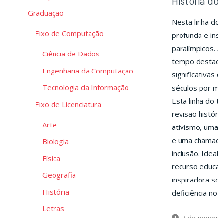
História do
Graduação
Nesta linha 
Eixo de Computação
profunda e in
paralímpicos.
Ciência de Dados
tempo destaca
Engenharia da Computação
significativa
Tecnologia da Informação
séculos por m
Esta linha d
Eixo de Licenciatura
revisão histó
Arte
ativismo, um
e uma chamada
Biologia
inclusão. Idea
Física
recurso educa
Geografia
inspiradora s
História
deficiência n
Letras
7 de novem