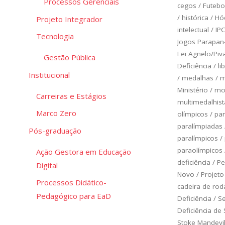
Processos Gerenciais
cegos
/
Futebo
/
histórica
/
Hó
Projeto Integrador
intelectual
/
IP
Tecnologia
Jogos Parapan
Lei Agnelo/Piv
Gestão Pública
Deficiência
/
li
Institucional
/
medalhas
/
m
Ministério
/
mod
Carreiras e Estágios
multimedalhist
Marco Zero
olímpicos
/
pa
paralímpiadas
Pós-graduação
paralímpicos
/
paraolímpicos
Ação Gestora em Educação
deficiência
/
Pe
Digital
Novo
/
Projeto
Processos Didático-
cadeira de rod
Pedagógico para EaD
Deficiência
/
Se
Deficiência de
Stoke Mandevil