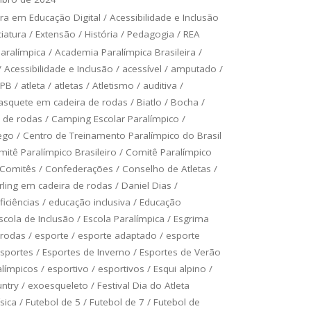
ra em Educação Digital
/
Acessibilidade e Inclusão
ciatura
/
Extensão
/
História
/
Pedagogia
/
REA
aralímpica
/
Academia Paralímpica Brasileira
/
/
Acessibilidade e Inclusão
/
acessível
/
amputado
/
PB
/
atleta
/
atletas
/
Atletismo
/
auditiva
/
asquete em cadeira de rodas
/
Biatlo
/
Bocha
/
a de rodas
/
Camping Escolar Paralímpico
/
ego
/
Centro de Treinamento Paralímpico do Brasil
itê Paralímpico Brasileiro
/
Comitê Paralímpico
Comitês
/
Confederações
/
Conselho de Atletas
/
rling em cadeira de rodas
/
Daniel Dias
/
ficiências
/
educação inclusiva
/
Educação
scola de Inclusão
/
Escola Paralímpica
/
Esgrima
 rodas
/
esporte
/
esporte adaptado
/
esporte
sportes
/
Esportes de Inverno
/
Esportes de Verão
alímpicos
/
esportivo
/
esportivos
/
Esqui alpino
/
untry
/
exoesqueleto
/
Festival Dia do Atleta
ísica
/
Futebol de 5
/
Futebol de 7
/
Futebol de