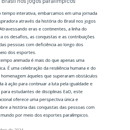
 Brasil nos jogos paralímpicos
do tempo interativa, embarcamos em uma jornada
spiradora através da história do Brasil nos jogos
 Atravessando eras e continentes, a linha do
 os desafios, as conquistas e as contribuições
s das pessoas com deficiência ao longo dos
eio dos esportes.
o tempo animada é mais do que apenas uma
rica. É uma celebração da resiliência humana e do
a homenagem àqueles que superaram obstáculos
 à ação para continuar a luta pela igualdade e
l para estudantes de disciplinas EaD, este
cional oferece uma perspectiva única e
obre a história das conquistas das pessoas com
o mundo por meio dos esportes paralímpicos.
bro de 2024