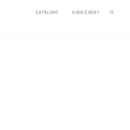
Skip
CATÁLOGO
O QUE É REA?
to
SEARCH
content