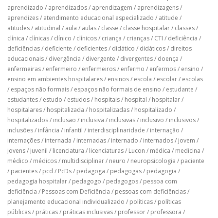
aprendizado
/
aprendizados
/
aprendizagem
/
aprendizagens
/
aprendizes
/
atendimento educacional especializado
/
atitude
/
atitudes
/
atitudinal
/
aula
/
aulas
/
classe
/
classe hospitalar
/
classes
/
clínica
/
clínicas
/
clínico
/
clínicos
/
criança
/
crianças
/
CTI
/
deficiência
/
deficiências
/
deficiente
/
deficientes
/
didático
/
didáticos
/
direitos
educacionais
/
divergência
/
divergente
/
divergentes
/
doença
/
enfermeiras
/
enfermeiro
/
enfermeiros
/
enfermo
/
enfermos
/
ensino
/
ensino em ambientes hospitalares
/
ensinos
/
escola
/
escolar
/
escolas
/
espaços não formais
/
espaços não formais de ensino
/
estudante
/
estudantes
/
estudo
/
estudos
/
hospitais
/
hospital
/
hospitalar
/
hospitalares
/
hospitalizada
/
hospitalizadas
/
hospitalizado
/
hospitalizados
/
inclusão
/
inclusiva
/
inclusivas
/
inclusivo
/
inclusivos
/
inclusões
/
infância
/
infantil
/
interdisciplinaridade
/
internação
/
internações
/
internada
/
internadas
/
internado
/
internados
/
jovem
/
jovens
/
juvenil
/
licenciatura
/
licenciaturas
/
Lucon
/
médica
/
medicina
/
médico
/
médicos
/
multidisciplinar
/
neuro
/
neuropsicologia
/
paciente
/
pacientes
/
pcd
/
PcDs
/
pedagoga
/
pedagogas
/
pedagogia
/
pedagogia hospitalar
/
pedagogo
/
pedagogos
/
pessoa com
deficiência
/
Pessoas com Deficiência
/
pessoas com deficiências
/
planejamento educacional individualizado
/
políticas
/
políticas
públicas
/
práticas
/
práticas inclusivas
/
professor
/
professora
/