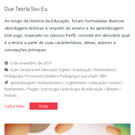
Que Teoria Sou Eu
Ao longo da História da Educação, foram formuladas diversas
abordagens teóricas a respeito do ensino e da aprendizagem.
Este jogo, inspirado no clássico Perfil, consiste em descobrir qual
é a teoria a partir de suas características, ideias, autores e
concepções principais.
6 de novembro de 2019
Ação Gestora em Educação Digital
/
Graduação
/
Matemática
/
Pedagogia
/
Processos Didático-Pedagógico para EaD
/
REA
aprendizagem
/
behaviorismo
/
cognitivismo
/
educação
/
ensino
/
humanismo
/
Piaget
/
psicologia
/
psicologia da educação
/
Skinner
/
teorias
"Que
"Que
Saiba Mais
Visite
Teoria
Teoria
Sou
Sou
Eu"
Eu"