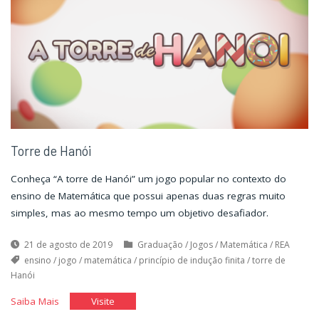
Torre de Hanói
Conheça “A torre de Hanói” um jogo popular no contexto do
ensino de Matemática que possui apenas duas regras muito
simples, mas ao mesmo tempo um objetivo desafiador.
21 de agosto de 2019
Graduação
/
Jogos
/
Matemática
/
REA
ensino
/
jogo
/
matemática
/
princípio de indução finita
/
torre de
Hanói
"Torre
"Torre
Saiba Mais
Visite
de
de