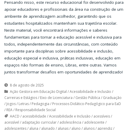
Pensando nisso, este recurso educacional foi desenvolvido para
apoiar educadores e profissionais da área na construção de um
ambiente de aprendizagem acolhedor, garantindo que os
estudantes hospitalizados mantenham sua trajetória escolar.
Neste material, você encontrará informações e saberes
fundamentais para tornar a educação acessível e inclusiva para
todos, independentemente das circunstâncias, com conteúdo
importante para disciplinas sobre acessibilidade e inclusão,
educação especial e inclusiva, práticas inclusivas, educação em
espaços não formais de ensino, Libras, entre outras. Vamos
juntos transformar desafios em oportunidades de aprendizado!
8 de agosto de 2025
Ação Gestora em Educação Digital
/
Acessibilidade e Inclusão
/
Carreiras e Estágios
/
Eixo de Licenciatura
/
Gestão Pública
/
Graduação
/
Jogos
/
Letras
/
Pedagogia
/
Processos Didático-Pedagógico para EaD
/
REA
/
Responsabilidade Social
AACD
/
acessibilidade
/
Acessibilidade e Inclusão
/
acessíveis
/
acessível
/
adaptação curricular
/
adolescência
/
adolescente
/
adolescentes
/
aluna
/
alunado
/
alunas
/
aluno
/
alunos
/
aprendiz
/