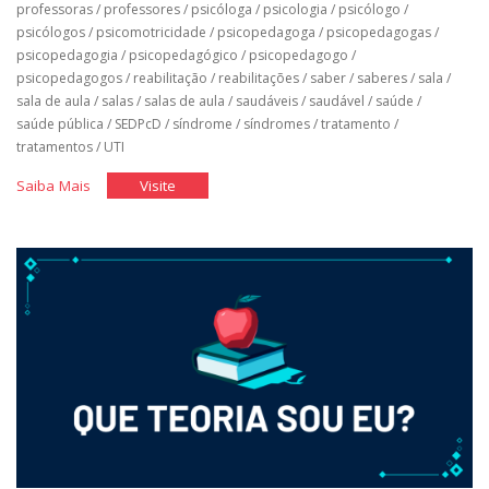
professoras
/
professores
/
psicóloga
/
psicologia
/
psicólogo
/
psicólogos
/
psicomotricidade
/
psicopedagoga
/
psicopedagogas
/
psicopedagogia
/
psicopedagógico
/
psicopedagogo
/
psicopedagogos
/
reabilitação
/
reabilitações
/
saber
/
saberes
/
sala
/
sala de aula
/
salas
/
salas de aula
/
saudáveis
/
saudável
/
saúde
/
saúde pública
/
SEDPcD
/
síndrome
/
síndromes
/
tratamento
/
tratamentos
/
UTI
"Classe
"Classe
Saiba Mais
Visite
Hospitalar"
Hospitalar"