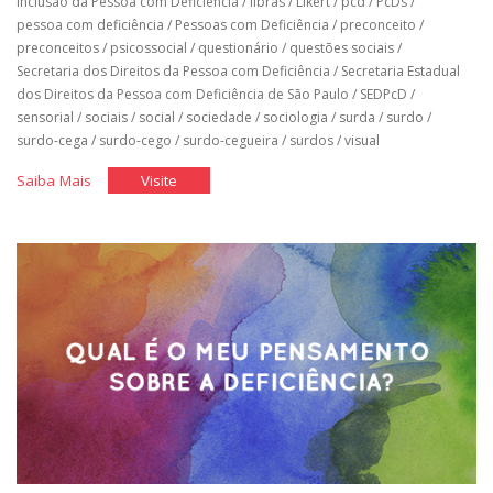
Inclusão da Pessoa com Deficiência
/
libras
/
Likert
/
pcd
/
PcDs
/
pessoa com deficiência
/
Pessoas com Deficiência
/
preconceito
/
preconceitos
/
psicossocial
/
questionário
/
questões sociais
/
Secretaria dos Direitos da Pessoa com Deficiência
/
Secretaria Estadual
dos Direitos da Pessoa com Deficiência de São Paulo
/
SEDPcD
/
sensorial
/
sociais
/
social
/
sociedade
/
sociologia
/
surda
/
surdo
/
surdo-cega
/
surdo-cego
/
surdo-cegueira
/
surdos
/
visual
"Questionário
"Questionário
Saiba Mais
Visite
Elasi"
Elasi"