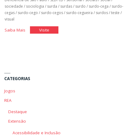
sociedade
/
sociologia
/
surda
/
surdas
/
surdo
/
surdo-cega
/
surdo-
cegas
/
surdo-cego
/
surdo-cegos
/
surdo-cegueira
/
surdos
/
teste
/
visual
"Qual
"Qual
Saiba Mais
Visite
é
é
o
o
Meu
Meu
Pensamento
Pensamento
Sobre
Sobre
a
a
CATEGORIAS
Deficiência"
Deficiência"
Jogos
REA
Destaque
Extensão
Acessibilidade e Inclusão