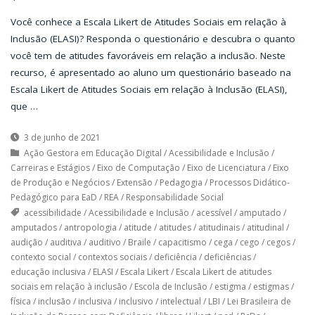
Você conhece a Escala Likert de Atitudes Sociais em relação à
Inclusão (ELASI)? Responda o questionário e descubra o quanto
você tem de atitudes favoráveis em relação a inclusão. Neste
recurso, é apresentado ao aluno um questionário baseado na
Escala Likert de Atitudes Sociais em relação à Inclusão (ELASI),
que …
3 de junho de 2021
Ação Gestora em Educação Digital
/
Acessibilidade e Inclusão
/
Carreiras e Estágios
/
Eixo de Computação
/
Eixo de Licenciatura
/
Eixo
de Produção e Negócios
/
Extensão
/
Pedagogia
/
Processos Didático-
Pedagógico para EaD
/
REA
/
Responsabilidade Social
acessibilidade
/
Acessibilidade e Inclusão
/
acessível
/
amputado
/
amputados
/
antropologia
/
atitude
/
atitudes
/
atitudinais
/
atitudinal
/
audição
/
auditiva
/
auditivo
/
Braile
/
capacitismo
/
cega
/
cego
/
cegos
/
contexto social
/
contextos sociais
/
deficiência
/
deficiências
/
educação inclusiva
/
ELASI
/
Escala Likert
/
Escala Likert de atitudes
sociais em relação à inclusão
/
Escola de Inclusão
/
estigma
/
estigmas
/
física
/
inclusão
/
inclusiva
/
inclusivo
/
intelectual
/
LBI
/
Lei Brasileira de