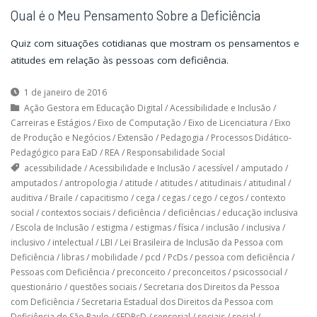
Qual é o Meu Pensamento Sobre a Deficiência
Quiz com situações cotidianas que mostram os pensamentos e
atitudes em relação às pessoas com deficiência.
1 de janeiro de 2016
Ação Gestora em Educação Digital
/
Acessibilidade e Inclusão
/
Carreiras e Estágios
/
Eixo de Computação
/
Eixo de Licenciatura
/
Eixo
de Produção e Negócios
/
Extensão
/
Pedagogia
/
Processos Didático-
Pedagógico para EaD
/
REA
/
Responsabilidade Social
acessibilidade
/
Acessibilidade e Inclusão
/
acessível
/
amputado
/
amputados
/
antropologia
/
atitude
/
atitudes
/
atitudinais
/
atitudinal
/
auditiva
/
Braile
/
capacitismo
/
cega
/
cegas
/
cego
/
cegos
/
contexto
social
/
contextos sociais
/
deficiência
/
deficiências
/
educação inclusiva
/
Escola de Inclusão
/
estigma
/
estigmas
/
física
/
inclusão
/
inclusiva
/
inclusivo
/
intelectual
/
LBI
/
Lei Brasileira de Inclusão da Pessoa com
Deficiência
/
libras
/
mobilidade
/
pcd
/
PcDs
/
pessoa com deficiência
/
Pessoas com Deficiência
/
preconceito
/
preconceitos
/
psicossocial
/
questionário
/
questões sociais
/
Secretaria dos Direitos da Pessoa
com Deficiência
/
Secretaria Estadual dos Direitos da Pessoa com
Deficiência de São Paulo
/
SEDPcD
/
sensorial
/
sociais
/
social
/