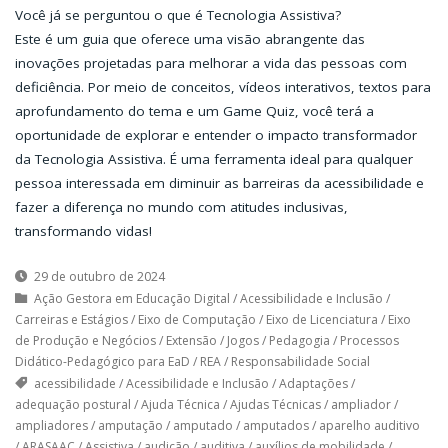
Você já se perguntou o que é Tecnologia Assistiva?
Este é um guia que oferece uma visão abrangente das
inovações projetadas para melhorar a vida das pessoas com
deficiência. Por meio de conceitos, vídeos interativos, textos para
aprofundamento do tema e um Game Quiz, você terá a
oportunidade de explorar e entender o impacto transformador
da Tecnologia Assistiva. É uma ferramenta ideal para qualquer
pessoa interessada em diminuir as barreiras da acessibilidade e
fazer a diferença no mundo com atitudes inclusivas,
transformando vidas!
29 de outubro de 2024
Ação Gestora em Educação Digital
/
Acessibilidade e Inclusão
/
Carreiras e Estágios
/
Eixo de Computação
/
Eixo de Licenciatura
/
Eixo
de Produção e Negócios
/
Extensão
/
Jogos
/
Pedagogia
/
Processos
Didático-Pedagógico para EaD
/
REA
/
Responsabilidade Social
acessibilidade
/
Acessibilidade e Inclusão
/
Adaptações
/
adequação postural
/
Ajuda Técnica
/
Ajudas Técnicas
/
ampliador
/
ampliadores
/
amputação
/
amputado
/
amputados
/
aparelho auditivo
/
ARASAAC
/
Assistiva
/
audição
/
auditiva
/
auxílios de mobilidade
/