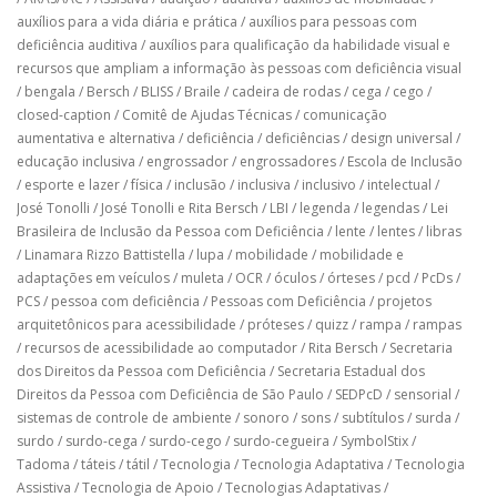
auxílios para a vida diária e prática
/
auxílios para pessoas com
deficiência auditiva
/
auxílios para qualificação da habilidade visual e
recursos que ampliam a informação às pessoas com deficiência visual
/
bengala
/
Bersch
/
BLISS
/
Braile
/
cadeira de rodas
/
cega
/
cego
/
closed-caption
/
Comitê de Ajudas Técnicas
/
comunicação
aumentativa e alternativa
/
deficiência
/
deficiências
/
design universal
/
educação inclusiva
/
engrossador
/
engrossadores
/
Escola de Inclusão
/
esporte e lazer
/
física
/
inclusão
/
inclusiva
/
inclusivo
/
intelectual
/
José Tonolli
/
José Tonolli e Rita Bersch
/
LBI
/
legenda
/
legendas
/
Lei
Brasileira de Inclusão da Pessoa com Deficiência
/
lente
/
lentes
/
libras
/
Linamara Rizzo Battistella
/
lupa
/
mobilidade
/
mobilidade e
adaptações em veículos
/
muleta
/
OCR
/
óculos
/
órteses
/
pcd
/
PcDs
/
PCS
/
pessoa com deficiência
/
Pessoas com Deficiência
/
projetos
arquitetônicos para acessibilidade
/
próteses
/
quizz
/
rampa
/
rampas
/
recursos de acessibilidade ao computador
/
Rita Bersch
/
Secretaria
dos Direitos da Pessoa com Deficiência
/
Secretaria Estadual dos
Direitos da Pessoa com Deficiência de São Paulo
/
SEDPcD
/
sensorial
/
sistemas de controle de ambiente
/
sonoro
/
sons
/
subtítulos
/
surda
/
surdo
/
surdo-cega
/
surdo-cego
/
surdo-cegueira
/
SymbolStix
/
Tadoma
/
táteis
/
tátil
/
Tecnologia
/
Tecnologia Adaptativa
/
Tecnologia
Assistiva
/
Tecnologia de Apoio
/
Tecnologias Adaptativas
/