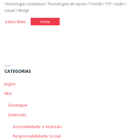
Tecnologias Assistivas
/
Tecnologias de Apoio
/
Tonolli
/
TTY
/
visão
/
visual
/
Widgit
"Tecnologia
"Tecnologia
Saiba Mais
Visite
Assistiva"
Assistiva"
CATEGORIAS
Jogos
REA
Destaque
Extensão
Acessibilidade e Inclusão
Responsabilidade Social