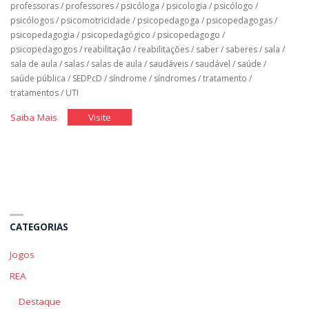
professoras
/
professores
/
psicóloga
/
psicologia
/
psicólogo
/
psicólogos
/
psicomotricidade
/
psicopedagoga
/
psicopedagogas
/
psicopedagogia
/
psicopedagógico
/
psicopedagogo
/
psicopedagogos
/
reabilitação
/
reabilitações
/
saber
/
saberes
/
sala
/
sala de aula
/
salas
/
salas de aula
/
saudáveis
/
saudável
/
saúde
/
saúde pública
/
SEDPcD
/
síndrome
/
síndromes
/
tratamento
/
tratamentos
/
UTI
"Classe
"Classe
Saiba Mais
Visite
Hospitalar"
Hospitalar"
CATEGORIAS
Jogos
REA
Destaque