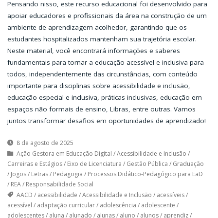
Pensando nisso, este recurso educacional foi desenvolvido para
apoiar educadores e profissionais da área na construção de um
ambiente de aprendizagem acolhedor, garantindo que os
estudantes hospitalizados mantenham sua trajetória escolar.
Neste material, você encontrará informações e saberes
fundamentais para tornar a educação acessível e inclusiva para
todos, independentemente das circunstâncias, com conteúdo
importante para disciplinas sobre acessibilidade e inclusão,
educação especial e inclusiva, práticas inclusivas, educação em
espaços não formais de ensino, Libras, entre outras. Vamos
juntos transformar desafios em oportunidades de aprendizado!
8 de agosto de 2025
Ação Gestora em Educação Digital
/
Acessibilidade e Inclusão
/
Carreiras e Estágios
/
Eixo de Licenciatura
/
Gestão Pública
/
Graduação
/
Jogos
/
Letras
/
Pedagogia
/
Processos Didático-Pedagógico para EaD
/
REA
/
Responsabilidade Social
AACD
/
acessibilidade
/
Acessibilidade e Inclusão
/
acessíveis
/
acessível
/
adaptação curricular
/
adolescência
/
adolescente
/
adolescentes
/
aluna
/
alunado
/
alunas
/
aluno
/
alunos
/
aprendiz
/