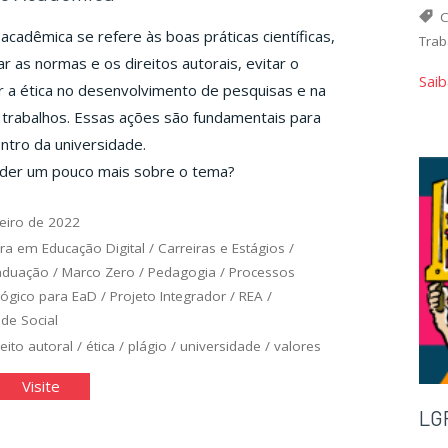
C
 acadêmica se refere às boas práticas científicas,
Trab
r as normas e os direitos autorais, evitar o
Saib
r a ética no desenvolvimento de pesquisas e na
 trabalhos. Essas ações são fundamentais para
tro da universidade.
nder um pouco mais sobre o tema?
eiro de 2022
ra em Educação Digital
/
Carreiras e Estágios
/
aduação
/
Marco Zero
/
Pedagogia
/
Processos
gógico para EaD
/
Projeto Integrador
/
REA
/
de Social
reito autoral
/
ética
/
plágio
/
universidade
/
valores
tegridade
"Integridade
Visite
dêmica"
Acadêmica"
LG