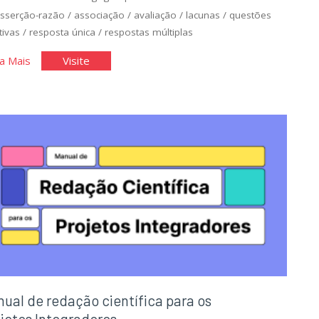
sserção-razão
/
associação
/
avaliação
/
lacunas
/
questões
tivas
/
resposta única
/
respostas múltiplas
"Questões
"Questões
a Mais
Visite
Objetivas"
Objetivas"
ual de redação científica para os
jetos Integradores