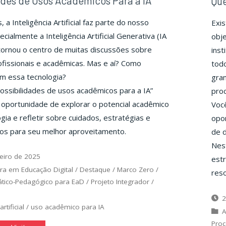
ades de Usos Acadêmicos Para a IA
Que
 a Inteligência Artificial faz parte do nosso
Exi
ecialmente a Inteligência Artificial Generativa (IA
obje
tornou o centro de muitas discussões sobre
inst
ofissionais e acadêmicas. Mas e aí? Como
todo
m essa tecnologia?
gra
ssibilidades de usos acadêmicos para a IA”
proc
a oportunidade de explorar o potencial acadêmico
Voc
gia e refletir sobre cuidados, estratégias e
opor
icos para seu melhor aproveitamento.
de d
Nes
eiro de 2025
est
ra em Educação Digital
/
Destaque
/
Marco Zero
/
reso
ático-Pedagógico para EaD
/
Projeto Integrador
/
2
artificial
/
uso acadêmico para IA
A
Proc