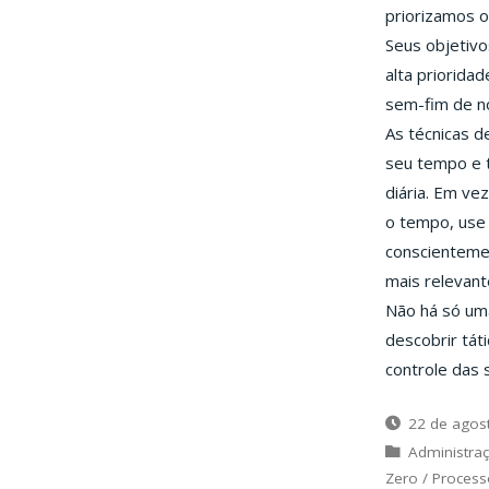
priorizamos o
Seus objetivo
alta priorid
sem-fim de no
As técnicas 
seu tempo e t
diária. Em ve
o tempo, use 
conscientemen
mais relevant
Não há só um
descobrir tát
controle das 
22 de agos
Administra
Zero
/
Process