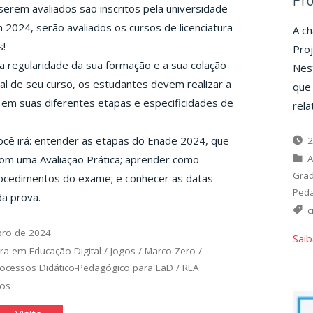
serem avaliados são inscritos pela universidade
2024, serão avaliados os cursos de licenciatura
A ch
s!
Proj
 a regularidade da sua formação e a sua colação
Nes
nal de seu curso, os estudantes devem realizar a
que
em suas diferentes etapas e especificidades de
rela
cê irá: entender as etapas do Enade 2024, que
2
A
om uma Avaliação Prática; aprender como
Gra
rocedimentos do exame; e conhecer as datas
Peda
a prova.
c
bro de 2024
Saib
ra em Educação Digital
/
Jogos
/
Marco Zero
/
ocessos Didático-Pedagógico para EaD
/
REA
gos
ssão
"Missão