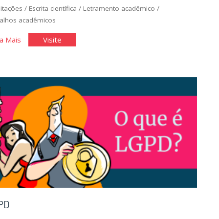
itações
/
Escrita científica
/
Letramento acadêmico
/
alhos acadêmicos
"Letramento
"Letramento
a Mais
Visite
acadêmico"
acadêmico"
PD