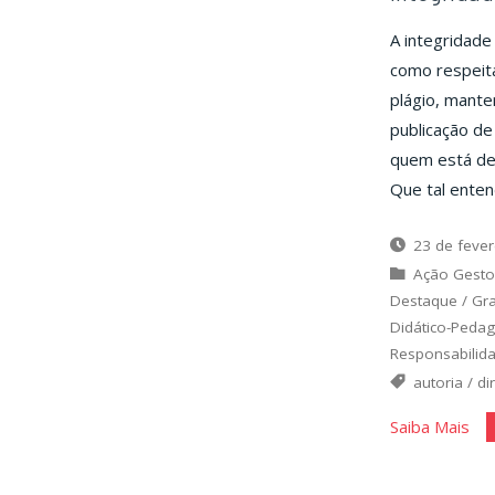
A integridade
como respeita
plágio, mante
publicação de
quem está den
Que tal ente
23 de fever
Ação Gesto
Destaque
/
Gr
Didático-Peda
Responsabilida
autoria
/
di
"In
Saiba Mais
Aca