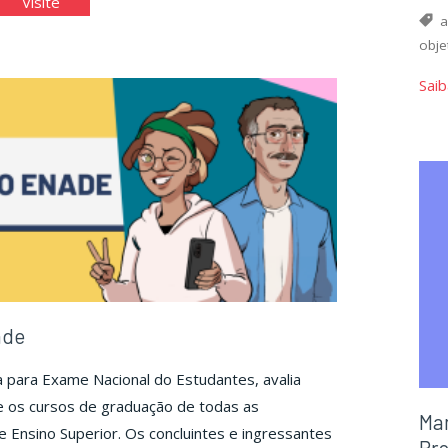
ssibilidades
"Possibilidades
Visite
a
de
obje
os
Usos
adêmicos
Acadêmicos
Saib
a
Para
a
IA"
ade
a para Exame Nacional do Estudantes, avalia
e os cursos de graduação de todas as
Man
de Ensino Superior. Os concluintes e ingressantes
Pro