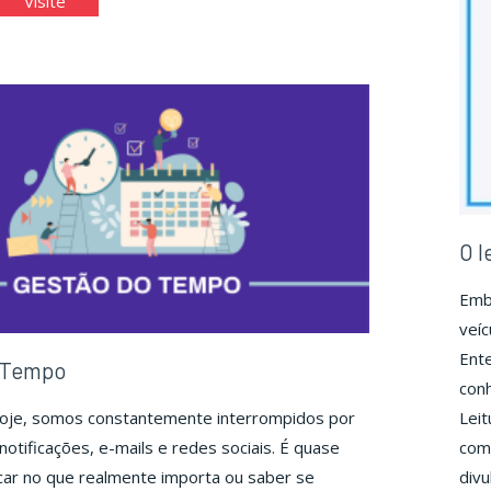
Visite
de"
Enade"
O l
Emb
veíc
Ente
 Tempo
con
hoje, somos constantemente interrompidos por
Leit
notificações, e-mails e redes sociais. É quase
comp
car no que realmente importa ou saber se
divu