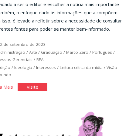
idado a ser o editor e escolher a notícia mais importante
também, o enfoque dado às informações que a compõem.
isso, é levado a refletir sobre a necessidade de consultar
erentes fontes para poder se manter bem-informado.
2 de setembro de 2023
dministração
/
Arte
/
Graduação
/
Marco Zero
/
Português
/
essos Gerenciais
/
REA
dição
/
Ideologia
/
Interesses
/
Leitura crítica da mídia
/
Visão
mundo
"O
"O
a Mais
Visite
leão
leão
e
e
a
a
mídia"
mídia"