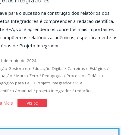
ave para o sucesso na construção dos relatórios dos
etos Integradores é compreender a redação científica.
te REA, você aprenderá os conceitos mais importantes
 compõem os relatórios acadêmicos, especificamente os
tórios de Projeto Integrador.
1 de maio de 2024
ção Gestora em Educação Digital
/
Carreiras e Estágios
/
duação
/
Marco Zero
/
Pedagogia
/
Processos Didático-
gógico para EaD
/
Projeto Integrador
/
REA
ientífica
/
manual
/
projeto integrador
/
redação
"Manual
"Manual
a Mais
Visite
de
de
redação
redação
científica
científica