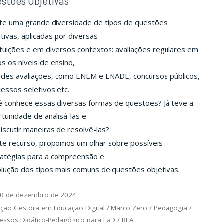
stões Objetivas
ste uma grande diversidade de tipos de questões
tivas, aplicadas por diversas
ituições e em diversos contextos: avaliações regulares em
s os níveis de ensino,
ndes avaliações, como ENEM e ENADE, concursos públicos,
essos seletivos etc.
ê conhece essas diversas formas de questões? Já teve a
tunidade de analisá-las e
iscutir maneiras de resolvê-las?
te recurso, propomos um olhar sobre possíveis
ratégias para a compreensão e
lução dos tipos mais comuns de questões objetivas.
0 de dezembro de 2024
ção Gestora em Educação Digital
/
Marco Zero
/
Pedagogia
/
essos Didático-Pedagógico para EaD
/
REA