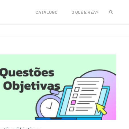
Skip
CATÁLOGO
O QUE É REA?
to
SEARCH
content