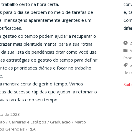
 trabalho certo na hora certa.
conv
s para o dia se perdem no meio de tarefas de
e, 
ade, mensagens aparentemente urgentes e um
Com 
tificações.
dif
de gestão do tempo podem ajudar a recuperar o
2
razer mais plenitude mental para a sua rotina
A
z da sua lista de pendências ditar como você usa
Proc
as estratégias de gestão do tempo para definir
e
te as prioridades diárias e focar no trabalho
de 
e.
a maneira certa de gerir o tempo. Vamos
Saib
icas de sucesso rápidas que ajudam a retomar o
suas tarefas e do seu tempo.
to de 2023
ção
/
Carreiras e Estágios
/
Graduação
/
Marco
os Gerenciais
/
REA