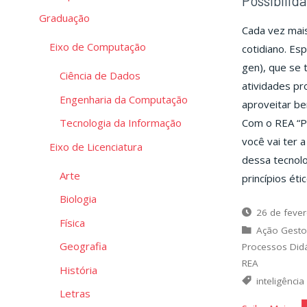
Possibilid
Graduação
Cada vez mais,
Eixo de Computação
cotidiano. Esp
gen), que se 
Ciência de Dados
atividades pr
Engenharia da Computação
aproveitar be
Com o REA “Po
Tecnologia da Informação
você vai ter 
Eixo de Licenciatura
dessa tecnolo
Arte
princípios ét
Biologia
26 de fever
Física
Ação Gesto
Geografia
Processos Did
REA
História
inteligência 
Letras