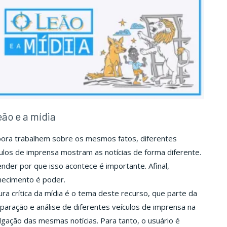
para
para
os
os
Projetos
Projetos
Integradores"
Integradores"
eão e a mídia
ora trabalhem sobre os mesmos fatos, diferentes
ulos de imprensa mostram as notícias de forma diferente.
nder por que isso acontece é importante. Afinal,
hecimento é poder.
ura crítica da mídia é o tema deste recurso, que parte da
aração e análise de diferentes veículos de imprensa na
lgação das mesmas notícias. Para tanto, o usuário é