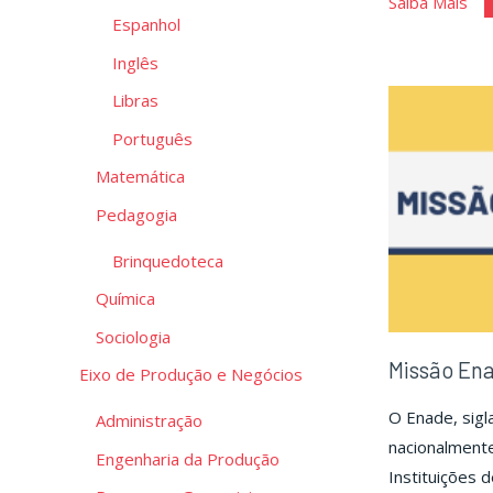
"Po
Saiba Mais
Espanhol
de
Us
Inglês
Ac
Libras
Par
Português
a
Matemática
IA"
Pedagogia
Brinquedoteca
Química
Sociologia
Missão En
Eixo de Produção e Negócios
O Enade, sigl
Administração
nacionalment
Engenharia da Produção
Instituições 