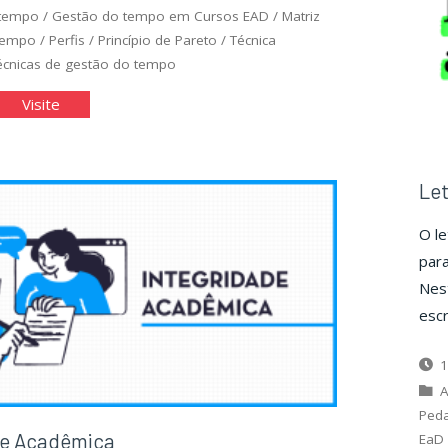
 tempo
/
Gestão do tempo em Cursos EAD
/
Matriz
tempo
/
Perfis
/
Princípio de Pareto
/
Técnica
écnicas de gestão do tempo
stão
"Gestão
Visite
do
mpo"
Tempo"
Le
O le
para
Nes
escr
1
A
Ped
de Acadêmica
EaD