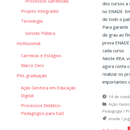
Processos Gerenciais
dos cursos a 
Projeto Integrador
no ENADE. Em 
de todo o paí
Tecnologia
Para garantir
Gestão Pública
de grau ao fi
prova ENADE 
Institucional
cada curso.
Carreiras e Estágios
Neste REA, vo
Marco Zero
agora conta c
realizar os p
Pós-graduação
importantes d
Ação Gestora em Educação
Digital
14 de outu
Ação Gesto
Processos Didático-
Pedagogia
/
Pr
Pedagógico para EaD
enade
/
jo
"Mi