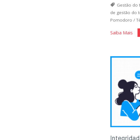
Gestão do
de gestão do 
Pomodoro
/
T
"Ge
Saiba Mais
do
Te
Integrida