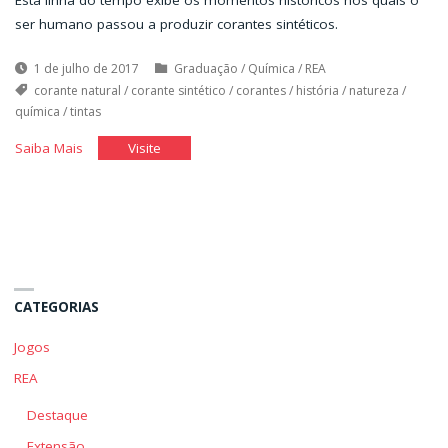
Esta linha do tempo exibe os momentos históricos nos quais o
ser humano passou a produzir corantes sintéticos.
1 de julho de 2017
Graduação
/
Química
/
REA
corante natural
/
corante sintético
/
corantes
/
história
/
natureza
/
química
/
tintas
"Corantes
"Corantes
Saiba Mais
Visite
sintéticos
sintéticos
na
na
História"
História"
CATEGORIAS
Jogos
REA
Destaque
Extensão