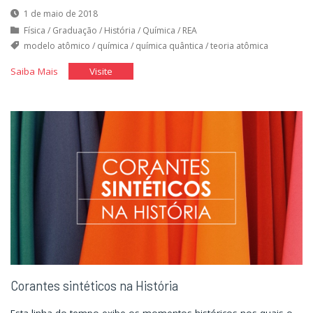
1 de maio de 2018
Física
/
Graduação
/
História
/
Química
/
REA
modelo atômico
/
química
/
química quântica
/
teoria atômica
"Evolução
"Evolução
Saiba Mais
Visite
do
do
modelo
modelo
atômico"
atômico"
Corantes sintéticos na História