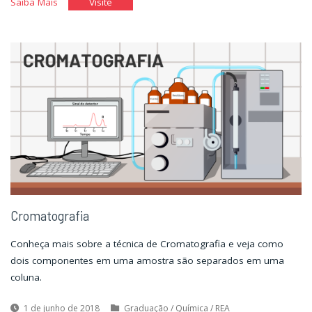
"Tabela
"Tabela
Saiba Mais
Visite
periódica
periódica
acessível"
acessível"
Cromatografia
Conheça mais sobre a técnica de Cromatografia e veja como
dois componentes em uma amostra são separados em uma
coluna.
1 de junho de 2018
Graduação
/
Química
/
REA