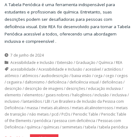
A Tabela Periódica é uma ferramenta indispensável para
estudantes e profissionais de química. Entretanto, suas
descrições podem ser desafiadoras para pessoas com
deficiência visual. Este REA foi desenvolvido para tornar a Tabela
Periódica acessível a todos, oferecendo uma abordagem
inclusiva e compreensível .
7 de junho de 2024
Acessibilidade e Inclusão
/
Extensão
/
Graduação
/
Química
/
REA
acessibilidade
/
Acessibilidade e Inclusão
/
acessível
/
actinídios
/
atômico
/
atômicos
/
audiodescrição
/
baixa visão
/
cega
/
cego
/
cegos
/
cegueira
/
daltonismo
/
deficiência
/
deficiência visual
/
deficiências
/
descrição
/
descrição de imagens
/
descrições
/
educação inclusiva
/
elemento
/
elementos
/
gases nobres
/
halogênios
/
inclusão
/
inclusiva
/
inclusivo
/
lantanídios
/
LBI
/
Lei Brasileira de Inclusão da Pessoa com
Deficiência
/
massa
/
metais alcalinos
/
metais alcalinoterrosos
/
metais
de transição
/
não metais
/
pcd
/
PcDs
/
Periodic Table
/
Periodic Table
of the Elements
/
periódica
/
pessoa com deficiência
/
Pessoas com
Deficiência
/
química
/
químicas
/
semimetais
/
tabela
/
tabela periódica