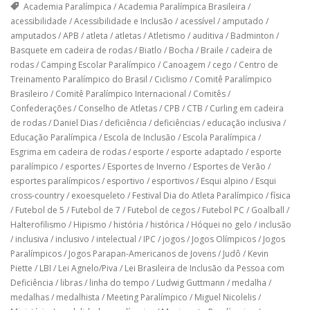
Academia Paralímpica
/
Academia Paralímpica Brasileira
/
acessibilidade
/
Acessibilidade e Inclusão
/
acessível
/
amputado
/
amputados
/
APB
/
atleta
/
atletas
/
Atletismo
/
auditiva
/
Badminton
/
Basquete em cadeira de rodas
/
Biatlo
/
Bocha
/
Braile
/
cadeira de
rodas
/
Camping Escolar Paralímpico
/
Canoagem
/
cego
/
Centro de
Treinamento Paralímpico do Brasil
/
Ciclismo
/
Comitê Paralímpico
Brasileiro
/
Comitê Paralímpico Internacional
/
Comitês
/
Confederações
/
Conselho de Atletas
/
CPB
/
CTB
/
Curling em cadeira
de rodas
/
Daniel Dias
/
deficiência
/
deficiências
/
educação inclusiva
/
Educação Paralímpica
/
Escola de Inclusão
/
Escola Paralímpica
/
Esgrima em cadeira de rodas
/
esporte
/
esporte adaptado
/
esporte
paralímpico
/
esportes
/
Esportes de Inverno
/
Esportes de Verão
/
esportes paralímpicos
/
esportivo
/
esportivos
/
Esqui alpino
/
Esqui
cross-country
/
exoesqueleto
/
Festival Dia do Atleta Paralímpico
/
física
/
Futebol de 5
/
Futebol de 7
/
Futebol de cegos
/
Futebol PC
/
Goalball
/
Halterofilismo
/
Hipismo
/
história
/
histórica
/
Hóquei no gelo
/
inclusão
/
inclusiva
/
inclusivo
/
intelectual
/
IPC
/
jogos
/
Jogos Olímpicos
/
Jogos
Paralímpicos
/
Jogos Parapan-Americanos de Jovens
/
Judô
/
Kevin
Piette
/
LBI
/
Lei Agnelo/Piva
/
Lei Brasileira de Inclusão da Pessoa com
Deficiência
/
libras
/
linha do tempo
/
Ludwig Guttmann
/
medalha
/
medalhas
/
medalhista
/
Meeting Paralímpico
/
Miguel Nicolelis
/