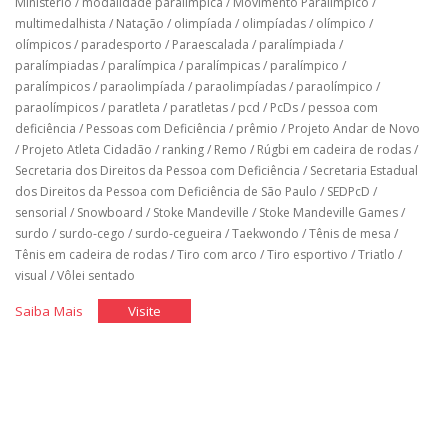
Ministério
/
modalidade paralímpica
/
Movimento Paralímpico
/
multimedalhista
/
Natação
/
olimpíada
/
olimpíadas
/
olímpico
/
olímpicos
/
paradesporto
/
Paraescalada
/
paralímpiada
/
paralímpiadas
/
paralímpica
/
paralímpicas
/
paralímpico
/
paralímpicos
/
paraolimpíada
/
paraolimpíadas
/
paraolímpico
/
paraolímpicos
/
paratleta
/
paratletas
/
pcd
/
PcDs
/
pessoa com
deficiência
/
Pessoas com Deficiência
/
prêmio
/
Projeto Andar de Novo
/
Projeto Atleta Cidadão
/
ranking
/
Remo
/
Rúgbi em cadeira de rodas
/
Secretaria dos Direitos da Pessoa com Deficiência
/
Secretaria Estadual
dos Direitos da Pessoa com Deficiência de São Paulo
/
SEDPcD
/
sensorial
/
Snowboard
/
Stoke Mandeville
/
Stoke Mandeville Games
/
surdo
/
surdo-cego
/
surdo-cegueira
/
Taekwondo
/
Tênis de mesa
/
Tênis em cadeira de rodas
/
Tiro com arco
/
Tiro esportivo
/
Triatlo
/
visual
/
Vôlei sentado
"História
"História
Saiba Mais
Visite
do
do
Brasil
Brasil
nos
nos
jogos
jogos
paralímpicos"
paralímpicos"