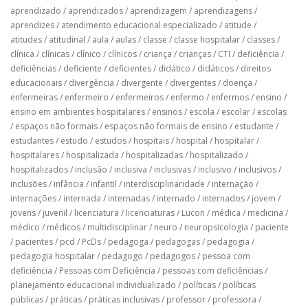
aprendizado
/
aprendizados
/
aprendizagem
/
aprendizagens
/
aprendizes
/
atendimento educacional especializado
/
atitude
/
atitudes
/
atitudinal
/
aula
/
aulas
/
classe
/
classe hospitalar
/
classes
/
clínica
/
clínicas
/
clínico
/
clínicos
/
criança
/
crianças
/
CTI
/
deficiência
/
deficiências
/
deficiente
/
deficientes
/
didático
/
didáticos
/
direitos
educacionais
/
divergência
/
divergente
/
divergentes
/
doença
/
enfermeiras
/
enfermeiro
/
enfermeiros
/
enfermo
/
enfermos
/
ensino
/
ensino em ambientes hospitalares
/
ensinos
/
escola
/
escolar
/
escolas
/
espaços não formais
/
espaços não formais de ensino
/
estudante
/
estudantes
/
estudo
/
estudos
/
hospitais
/
hospital
/
hospitalar
/
hospitalares
/
hospitalizada
/
hospitalizadas
/
hospitalizado
/
hospitalizados
/
inclusão
/
inclusiva
/
inclusivas
/
inclusivo
/
inclusivos
/
inclusões
/
infância
/
infantil
/
interdisciplinaridade
/
internação
/
internações
/
internada
/
internadas
/
internado
/
internados
/
jovem
/
jovens
/
juvenil
/
licenciatura
/
licenciaturas
/
Lucon
/
médica
/
medicina
/
médico
/
médicos
/
multidisciplinar
/
neuro
/
neuropsicologia
/
paciente
/
pacientes
/
pcd
/
PcDs
/
pedagoga
/
pedagogas
/
pedagogia
/
pedagogia hospitalar
/
pedagogo
/
pedagogos
/
pessoa com
deficiência
/
Pessoas com Deficiência
/
pessoas com deficiências
/
planejamento educacional individualizado
/
políticas
/
políticas
públicas
/
práticas
/
práticas inclusivas
/
professor
/
professora
/