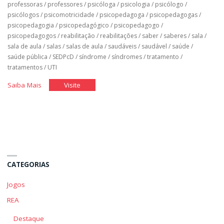
professoras
/
professores
/
psicóloga
/
psicologia
/
psicólogo
/
psicólogos
/
psicomotricidade
/
psicopedagoga
/
psicopedagogas
/
psicopedagogia
/
psicopedagógico
/
psicopedagogo
/
psicopedagogos
/
reabilitação
/
reabilitações
/
saber
/
saberes
/
sala
/
sala de aula
/
salas
/
salas de aula
/
saudáveis
/
saudável
/
saúde
/
saúde pública
/
SEDPcD
/
síndrome
/
síndromes
/
tratamento
/
tratamentos
/
UTI
"Classe
"Classe
Saiba Mais
Visite
Hospitalar"
Hospitalar"
CATEGORIAS
Jogos
REA
Destaque