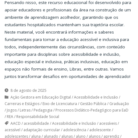
Pensando nisso, este recurso educacional foi desenvolvido para
apoiar educadores e profissionais da área na construção de um
ambiente de aprendizagem acolhedor, garantindo que os
estudantes hospitalizados mantenham sua trajetória escolar.
Neste material, você encontrará informações e saberes
fundamentais para tornar a educação acessível e inclusiva para
todos, independentemente das circunstâncias, com conteúdo
importante para disciplinas sobre acessibilidade e inclusão,
educação especial e inclusiva, práticas inclusivas, educação em
espaços não formais de ensino, Libras, entre outras. Vamos
juntos transformar desafios em oportunidades de aprendizado!
8 de agosto de 2025
Ação Gestora em Educação Digital
/
Acessibilidade e Inclusão
/
Carreiras e Estágios
/
Eixo de Licenciatura
/
Gestão Pública
/
Graduação
/
Jogos
/
Letras
/
Pedagogia
/
Processos Didático-Pedagógico para EaD
/
REA
/
Responsabilidade Social
AACD
/
acessibilidade
/
Acessibilidade e Inclusão
/
acessíveis
/
acessível
/
adaptação curricular
/
adolescência
/
adolescente
/
adolescentes
/
aluna
/
alunado
/
alunas
/
aluno
/
alunos
/
aprendiz
/