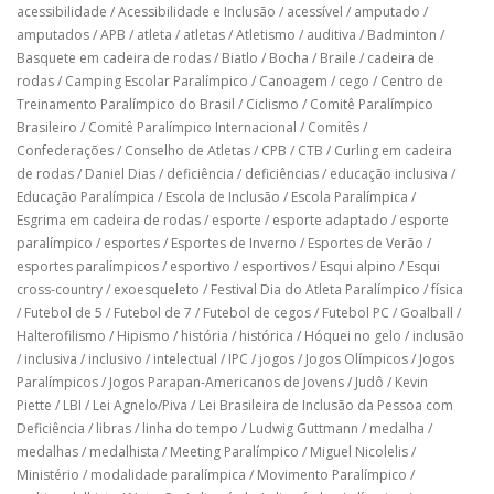
acessibilidade
/
Acessibilidade e Inclusão
/
acessível
/
amputado
/
amputados
/
APB
/
atleta
/
atletas
/
Atletismo
/
auditiva
/
Badminton
/
Basquete em cadeira de rodas
/
Biatlo
/
Bocha
/
Braile
/
cadeira de
rodas
/
Camping Escolar Paralímpico
/
Canoagem
/
cego
/
Centro de
Treinamento Paralímpico do Brasil
/
Ciclismo
/
Comitê Paralímpico
Brasileiro
/
Comitê Paralímpico Internacional
/
Comitês
/
Confederações
/
Conselho de Atletas
/
CPB
/
CTB
/
Curling em cadeira
de rodas
/
Daniel Dias
/
deficiência
/
deficiências
/
educação inclusiva
/
Educação Paralímpica
/
Escola de Inclusão
/
Escola Paralímpica
/
Esgrima em cadeira de rodas
/
esporte
/
esporte adaptado
/
esporte
paralímpico
/
esportes
/
Esportes de Inverno
/
Esportes de Verão
/
esportes paralímpicos
/
esportivo
/
esportivos
/
Esqui alpino
/
Esqui
cross-country
/
exoesqueleto
/
Festival Dia do Atleta Paralímpico
/
física
/
Futebol de 5
/
Futebol de 7
/
Futebol de cegos
/
Futebol PC
/
Goalball
/
Halterofilismo
/
Hipismo
/
história
/
histórica
/
Hóquei no gelo
/
inclusão
/
inclusiva
/
inclusivo
/
intelectual
/
IPC
/
jogos
/
Jogos Olímpicos
/
Jogos
Paralímpicos
/
Jogos Parapan-Americanos de Jovens
/
Judô
/
Kevin
Piette
/
LBI
/
Lei Agnelo/Piva
/
Lei Brasileira de Inclusão da Pessoa com
Deficiência
/
libras
/
linha do tempo
/
Ludwig Guttmann
/
medalha
/
medalhas
/
medalhista
/
Meeting Paralímpico
/
Miguel Nicolelis
/
Ministério
/
modalidade paralímpica
/
Movimento Paralímpico
/