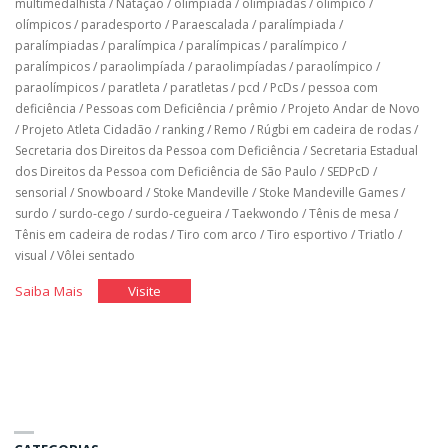
multimedalhista
/
Natação
/
olimpíada
/
olimpíadas
/
olímpico
/
olímpicos
/
paradesporto
/
Paraescalada
/
paralímpiada
/
paralímpiadas
/
paralímpica
/
paralímpicas
/
paralímpico
/
paralímpicos
/
paraolimpíada
/
paraolimpíadas
/
paraolímpico
/
paraolímpicos
/
paratleta
/
paratletas
/
pcd
/
PcDs
/
pessoa com
deficiência
/
Pessoas com Deficiência
/
prêmio
/
Projeto Andar de Novo
/
Projeto Atleta Cidadão
/
ranking
/
Remo
/
Rúgbi em cadeira de rodas
/
Secretaria dos Direitos da Pessoa com Deficiência
/
Secretaria Estadual
dos Direitos da Pessoa com Deficiência de São Paulo
/
SEDPcD
/
sensorial
/
Snowboard
/
Stoke Mandeville
/
Stoke Mandeville Games
/
surdo
/
surdo-cego
/
surdo-cegueira
/
Taekwondo
/
Tênis de mesa
/
Tênis em cadeira de rodas
/
Tiro com arco
/
Tiro esportivo
/
Triatlo
/
visual
/
Vôlei sentado
"História
"História
Saiba Mais
Visite
do
do
Brasil
Brasil
nos
nos
jogos
jogos
paralímpicos"
paralímpicos"