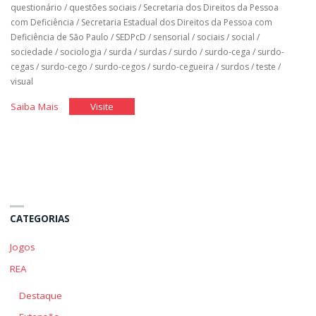
questionário
/
questões sociais
/
Secretaria dos Direitos da Pessoa
com Deficiência
/
Secretaria Estadual dos Direitos da Pessoa com
Deficiência de São Paulo
/
SEDPcD
/
sensorial
/
sociais
/
social
/
sociedade
/
sociologia
/
surda
/
surdas
/
surdo
/
surdo-cega
/
surdo-
cegas
/
surdo-cego
/
surdo-cegos
/
surdo-cegueira
/
surdos
/
teste
/
visual
"Qual
"Qual
Saiba Mais
Visite
é
é
o
o
Meu
Meu
Pensamento
Pensamento
Sobre
Sobre
a
a
CATEGORIAS
Deficiência"
Deficiência"
Jogos
REA
Destaque