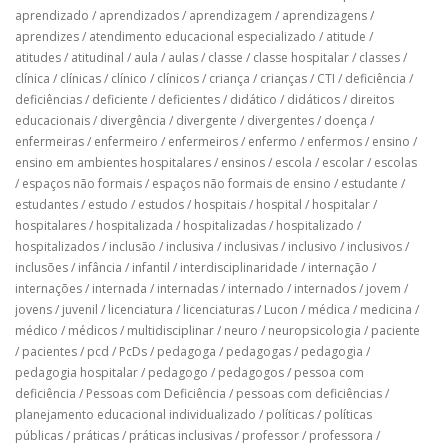
aprendizado
/
aprendizados
/
aprendizagem
/
aprendizagens
/
aprendizes
/
atendimento educacional especializado
/
atitude
/
atitudes
/
atitudinal
/
aula
/
aulas
/
classe
/
classe hospitalar
/
classes
/
clínica
/
clínicas
/
clínico
/
clínicos
/
criança
/
crianças
/
CTI
/
deficiência
/
deficiências
/
deficiente
/
deficientes
/
didático
/
didáticos
/
direitos
educacionais
/
divergência
/
divergente
/
divergentes
/
doença
/
enfermeiras
/
enfermeiro
/
enfermeiros
/
enfermo
/
enfermos
/
ensino
/
ensino em ambientes hospitalares
/
ensinos
/
escola
/
escolar
/
escolas
/
espaços não formais
/
espaços não formais de ensino
/
estudante
/
estudantes
/
estudo
/
estudos
/
hospitais
/
hospital
/
hospitalar
/
hospitalares
/
hospitalizada
/
hospitalizadas
/
hospitalizado
/
hospitalizados
/
inclusão
/
inclusiva
/
inclusivas
/
inclusivo
/
inclusivos
/
inclusões
/
infância
/
infantil
/
interdisciplinaridade
/
internação
/
internações
/
internada
/
internadas
/
internado
/
internados
/
jovem
/
jovens
/
juvenil
/
licenciatura
/
licenciaturas
/
Lucon
/
médica
/
medicina
/
médico
/
médicos
/
multidisciplinar
/
neuro
/
neuropsicologia
/
paciente
/
pacientes
/
pcd
/
PcDs
/
pedagoga
/
pedagogas
/
pedagogia
/
pedagogia hospitalar
/
pedagogo
/
pedagogos
/
pessoa com
deficiência
/
Pessoas com Deficiência
/
pessoas com deficiências
/
planejamento educacional individualizado
/
políticas
/
políticas
públicas
/
práticas
/
práticas inclusivas
/
professor
/
professora
/