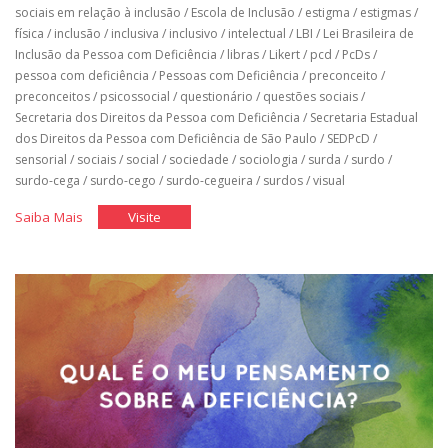
sociais em relação à inclusão
/
Escola de Inclusão
/
estigma
/
estigmas
/
física
/
inclusão
/
inclusiva
/
inclusivo
/
intelectual
/
LBI
/
Lei Brasileira de
Inclusão da Pessoa com Deficiência
/
libras
/
Likert
/
pcd
/
PcDs
/
pessoa com deficiência
/
Pessoas com Deficiência
/
preconceito
/
preconceitos
/
psicossocial
/
questionário
/
questões sociais
/
Secretaria dos Direitos da Pessoa com Deficiência
/
Secretaria Estadual
dos Direitos da Pessoa com Deficiência de São Paulo
/
SEDPcD
/
sensorial
/
sociais
/
social
/
sociedade
/
sociologia
/
surda
/
surdo
/
surdo-cega
/
surdo-cego
/
surdo-cegueira
/
surdos
/
visual
"Questionário
"Questionário
Saiba Mais
Visite
Elasi"
Elasi"