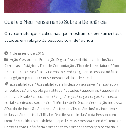
Qual é o Meu Pensamento Sobre a Deficiência
Quiz com situações cotidianas que mostram os pensamentos e
atitudes em relação às pessoas com deficiência.
1 de janeiro de 2016
Ação Gestora em Educação Digital
/
Acessibilidade e Inclusão
/
Carreiras e Estágios
/
Eixo de Computação
/
Eixo de Licenciatura
/
Eixo
de Produção e Negócios
/
Extensão
/
Pedagogia
/
Processos Didático-
Pedagógico para EaD
/
REA
/
Responsabilidade Social
acessibilidade
/
Acessibilidade e Inclusão
/
acessível
/
amputado
/
amputados
/
antropologia
/
atitude
/
atitudes
/
atitudinais
/
atitudinal
/
auditiva
/
Braile
/
capacitismo
/
cega
/
cegas
/
cego
/
cegos
/
contexto
social
/
contextos sociais
/
deficiência
/
deficiências
/
educação inclusiva
/
Escola de Inclusão
/
estigma
/
estigmas
/
física
/
inclusão
/
inclusiva
/
inclusivo
/
intelectual
/
LBI
/
Lei Brasileira de Inclusão da Pessoa com
Deficiência
/
libras
/
mobilidade
/
pcd
/
PcDs
/
pessoa com deficiência
/
Pessoas com Deficiência
/
preconceito
/
preconceitos
/
psicossocial
/