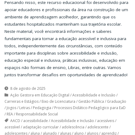
Pensando nisso, este recurso educacional foi desenvolvido para
apoiar educadores e profissionais da área na construção de um
ambiente de aprendizagem acolhedor, garantindo que os
estudantes hospitalizados mantenham sua trajetória escolar.
Neste material, você encontrará informações e saberes
fundamentais para tornar a educação acessível e inclusiva para
todos, independentemente das circunstâncias, com conteúdo
importante para disciplinas sobre acessibilidade e inclusão,
educação especial e inclusiva, práticas inclusivas, educação em
espaços não formais de ensino, Libras, entre outras. Vamos
juntos transformar desafios em oportunidades de aprendizado!
8 de agosto de 2025
Ação Gestora em Educação Digital
/
Acessibilidade e Inclusão
/
Carreiras e Estágios
/
Eixo de Licenciatura
/
Gestão Pública
/
Graduação
/
Jogos
/
Letras
/
Pedagogia
/
Processos Didático-Pedagógico para EaD
/
REA
/
Responsabilidade Social
AACD
/
acessibilidade
/
Acessibilidade e Inclusão
/
acessíveis
/
acessível
/
adaptação curricular
/
adolescência
/
adolescente
/
adolescentes
/
aluna
/
alunado
/
alunas
/
aluno
/
alunos
/
aprendiz
/