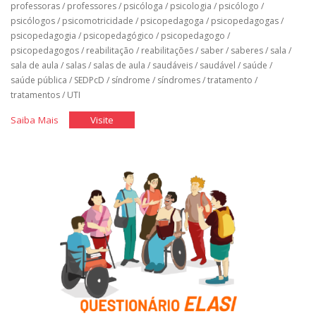
professoras
/
professores
/
psicóloga
/
psicologia
/
psicólogo
/
psicólogos
/
psicomotricidade
/
psicopedagoga
/
psicopedagogas
/
psicopedagogia
/
psicopedagógico
/
psicopedagogo
/
psicopedagogos
/
reabilitação
/
reabilitações
/
saber
/
saberes
/
sala
/
sala de aula
/
salas
/
salas de aula
/
saudáveis
/
saudável
/
saúde
/
saúde pública
/
SEDPcD
/
síndrome
/
síndromes
/
tratamento
/
tratamentos
/
UTI
"Classe
"Classe
Saiba Mais
Visite
Hospitalar"
Hospitalar"