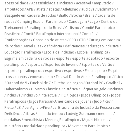
acessibilidade
/
Acessibilidade e Inclusão
/
acessível
/
amputado
/
amputados
/
APB
/
atleta
/
atletas
/
Atletismo
/
auditiva
/
Badminton
/
Basquete em cadeira de rodas
/
Biatlo
/
Bocha
/
Braile
/
cadeira de
rodas
/
Camping Escolar Paralímpico
/
Canoagem
/
cego
/
Centro de
Treinamento Paralímpico do Brasil
/
Ciclismo
/
Comitê Paralímpico
Brasileiro
/
Comitê Paralímpico Internacional
/
Comitês
/
Confederações
/
Conselho de Atletas
/
CPB
/
CTB
/
Curling em cadeira
de rodas
/
Daniel Dias
/
deficiência
/
deficiências
/
educação inclusiva
/
Educação Paralímpica
/
Escola de Inclusão
/
Escola Paralímpica
/
Esgrima em cadeira de rodas
/
esporte
/
esporte adaptado
/
esporte
paralímpico
/
esportes
/
Esportes de Inverno
/
Esportes de Verão
/
esportes paralímpicos
/
esportivo
/
esportivos
/
Esqui alpino
/
Esqui
cross-country
/
exoesqueleto
/
Festival Dia do Atleta Paralímpico
/
física
/
Futebol de 5
/
Futebol de 7
/
Futebol de cegos
/
Futebol PC
/
Goalball
/
Halterofilismo
/
Hipismo
/
história
/
histórica
/
Hóquei no gelo
/
inclusão
/
inclusiva
/
inclusivo
/
intelectual
/
IPC
/
jogos
/
Jogos Olímpicos
/
Jogos
Paralímpicos
/
Jogos Parapan-Americanos de Jovens
/
Judô
/
Kevin
Piette
/
LBI
/
Lei Agnelo/Piva
/
Lei Brasileira de Inclusão da Pessoa com
Deficiência
/
libras
/
linha do tempo
/
Ludwig Guttmann
/
medalha
/
medalhas
/
medalhista
/
Meeting Paralímpico
/
Miguel Nicolelis
/
Ministério
/
modalidade paralímpica
/
Movimento Paralímpico
/