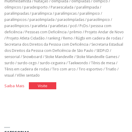
multimedalhista
/
Natação
/
olimpíada
/
olimpíadas
/
olímpico
/
olímpicos
/
paradesporto
/
Paraescalada
/
paralímpiada
/
paralímpiadas
/
paralímpica
/
paralímpicas
/
paralímpico
/
paralímpicos
/
paraolimpíada
/
paraolimpíadas
/
paraolímpico
/
paraolímpicos
/
paratleta
/
paratletas
/
pcd
/
PcDs
/
pessoa com
deficiência
/
Pessoas com Deficiência
/
prêmio
/
Projeto Andar de Novo
/
Projeto Atleta Cidadão
/
ranking
/
Remo
/
Rúgbi em cadeira de rodas
/
Secretaria dos Direitos da Pessoa com Deficiência
/
Secretaria Estadual
dos Direitos da Pessoa com Deficiência de São Paulo
/
SEDPcD
/
sensorial
/
Snowboard
/
Stoke Mandeville
/
Stoke Mandeville Games
/
surdo
/
surdo-cego
/
surdo-cegueira
/
Taekwondo
/
Tênis de mesa
/
Tênis em cadeira de rodas
/
Tiro com arco
/
Tiro esportivo
/
Triatlo
/
visual
/
Vôlei sentado
"História
"História
Saiba Mais
Visite
do
do
Brasil
Brasil
nos
nos
jogos
jogos
paralímpicos"
paralímpicos"