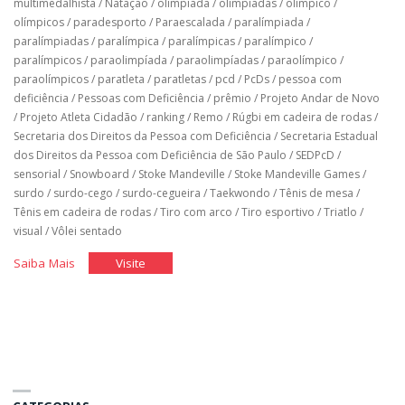
multimedalhista
/
Natação
/
olimpíada
/
olimpíadas
/
olímpico
/
olímpicos
/
paradesporto
/
Paraescalada
/
paralímpiada
/
paralímpiadas
/
paralímpica
/
paralímpicas
/
paralímpico
/
paralímpicos
/
paraolimpíada
/
paraolimpíadas
/
paraolímpico
/
paraolímpicos
/
paratleta
/
paratletas
/
pcd
/
PcDs
/
pessoa com
deficiência
/
Pessoas com Deficiência
/
prêmio
/
Projeto Andar de Novo
/
Projeto Atleta Cidadão
/
ranking
/
Remo
/
Rúgbi em cadeira de rodas
/
Secretaria dos Direitos da Pessoa com Deficiência
/
Secretaria Estadual
dos Direitos da Pessoa com Deficiência de São Paulo
/
SEDPcD
/
sensorial
/
Snowboard
/
Stoke Mandeville
/
Stoke Mandeville Games
/
surdo
/
surdo-cego
/
surdo-cegueira
/
Taekwondo
/
Tênis de mesa
/
Tênis em cadeira de rodas
/
Tiro com arco
/
Tiro esportivo
/
Triatlo
/
visual
/
Vôlei sentado
"História
"História
Saiba Mais
Visite
do
do
Brasil
Brasil
nos
nos
jogos
jogos
paralímpicos"
paralímpicos"