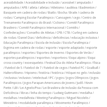
acessibilidade
/
Acessibilidade e Inclusão
/
acessível
/
amputado
/
amputados
/
APB
/
atleta
/
atletas
/
Atletismo
/
auditiva
/
Badminton
/
Basquete em cadeira de rodas
/
Biatlo
/
Bocha
/
Braile
/
cadeira de
rodas
/
Camping Escolar Paralímpico
/
Canoagem
/
cego
/
Centro de
Treinamento Paralímpico do Brasil
/
Ciclismo
/
Comitê Paralímpico
Brasileiro
/
Comitê Paralímpico Internacional
/
Comitês
/
Confederações
/
Conselho de Atletas
/
CPB
/
CTB
/
Curling em cadeira
de rodas
/
Daniel Dias
/
deficiência
/
deficiências
/
educação inclusiva
/
Educação Paralímpica
/
Escola de Inclusão
/
Escola Paralímpica
/
Esgrima em cadeira de rodas
/
esporte
/
esporte adaptado
/
esporte
paralímpico
/
esportes
/
Esportes de Inverno
/
Esportes de Verão
/
esportes paralímpicos
/
esportivo
/
esportivos
/
Esqui alpino
/
Esqui
cross-country
/
exoesqueleto
/
Festival Dia do Atleta Paralímpico
/
física
/
Futebol de 5
/
Futebol de 7
/
Futebol de cegos
/
Futebol PC
/
Goalball
/
Halterofilismo
/
Hipismo
/
história
/
histórica
/
Hóquei no gelo
/
inclusão
/
inclusiva
/
inclusivo
/
intelectual
/
IPC
/
jogos
/
Jogos Olímpicos
/
Jogos
Paralímpicos
/
Jogos Parapan-Americanos de Jovens
/
Judô
/
Kevin
Piette
/
LBI
/
Lei Agnelo/Piva
/
Lei Brasileira de Inclusão da Pessoa com
Deficiência
/
libras
/
linha do tempo
/
Ludwig Guttmann
/
medalha
/
medalhas
/
medalhista
/
Meeting Paralímpico
/
Miguel Nicolelis
/
Ministério
/
modalidade paralímpica
/
Movimento Paralímpico
/