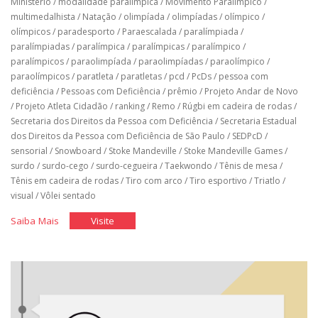
Ministério
/
modalidade paralímpica
/
Movimento Paralímpico
/
multimedalhista
/
Natação
/
olimpíada
/
olimpíadas
/
olímpico
/
olímpicos
/
paradesporto
/
Paraescalada
/
paralímpiada
/
paralímpiadas
/
paralímpica
/
paralímpicas
/
paralímpico
/
paralímpicos
/
paraolimpíada
/
paraolimpíadas
/
paraolímpico
/
paraolímpicos
/
paratleta
/
paratletas
/
pcd
/
PcDs
/
pessoa com
deficiência
/
Pessoas com Deficiência
/
prêmio
/
Projeto Andar de Novo
/
Projeto Atleta Cidadão
/
ranking
/
Remo
/
Rúgbi em cadeira de rodas
/
Secretaria dos Direitos da Pessoa com Deficiência
/
Secretaria Estadual
dos Direitos da Pessoa com Deficiência de São Paulo
/
SEDPcD
/
sensorial
/
Snowboard
/
Stoke Mandeville
/
Stoke Mandeville Games
/
surdo
/
surdo-cego
/
surdo-cegueira
/
Taekwondo
/
Tênis de mesa
/
Tênis em cadeira de rodas
/
Tiro com arco
/
Tiro esportivo
/
Triatlo
/
visual
/
Vôlei sentado
"História
"História
Saiba Mais
Visite
do
do
Brasil
Brasil
nos
nos
jogos
jogos
paralímpicos"
paralímpicos"