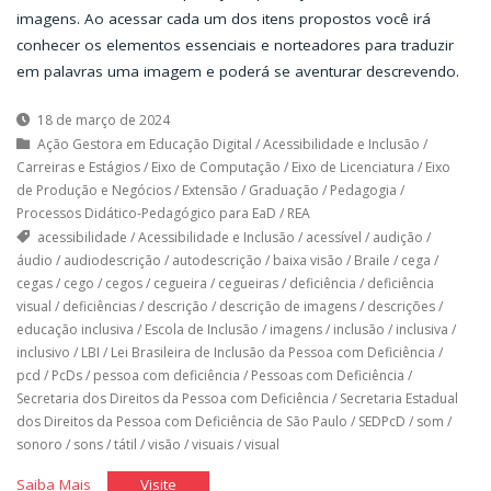
imagens. Ao acessar cada um dos itens propostos você irá
conhecer os elementos essenciais e norteadores para traduzir
em palavras uma imagem e poderá se aventurar descrevendo.
18 de março de 2024
Ação Gestora em Educação Digital
/
Acessibilidade e Inclusão
/
Carreiras e Estágios
/
Eixo de Computação
/
Eixo de Licenciatura
/
Eixo
de Produção e Negócios
/
Extensão
/
Graduação
/
Pedagogia
/
Processos Didático-Pedagógico para EaD
/
REA
acessibilidade
/
Acessibilidade e Inclusão
/
acessível
/
audição
/
áudio
/
audiodescrição
/
autodescrição
/
baixa visão
/
Braile
/
cega
/
cegas
/
cego
/
cegos
/
cegueira
/
cegueiras
/
deficiência
/
deficiência
visual
/
deficiências
/
descrição
/
descrição de imagens
/
descrições
/
educação inclusiva
/
Escola de Inclusão
/
imagens
/
inclusão
/
inclusiva
/
inclusivo
/
LBI
/
Lei Brasileira de Inclusão da Pessoa com Deficiência
/
pcd
/
PcDs
/
pessoa com deficiência
/
Pessoas com Deficiência
/
Secretaria dos Direitos da Pessoa com Deficiência
/
Secretaria Estadual
dos Direitos da Pessoa com Deficiência de São Paulo
/
SEDPcD
/
som
/
sonoro
/
sons
/
tátil
/
visão
/
visuais
/
visual
"Toda
"Toda
Saiba Mais
Visite