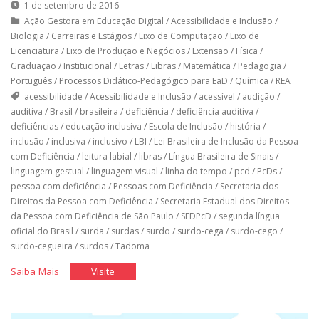
1 de setembro de 2016
Ação Gestora em Educação Digital
/
Acessibilidade e Inclusão
/
Biologia
/
Carreiras e Estágios
/
Eixo de Computação
/
Eixo de
Licenciatura
/
Eixo de Produção e Negócios
/
Extensão
/
Física
/
Graduação
/
Institucional
/
Letras
/
Libras
/
Matemática
/
Pedagogia
/
Português
/
Processos Didático-Pedagógico para EaD
/
Química
/
REA
acessibilidade
/
Acessibilidade e Inclusão
/
acessível
/
audição
/
auditiva
/
Brasil
/
brasileira
/
deficiência
/
deficiência auditiva
/
deficiências
/
educação inclusiva
/
Escola de Inclusão
/
história
/
inclusão
/
inclusiva
/
inclusivo
/
LBI
/
Lei Brasileira de Inclusão da Pessoa
com Deficiência
/
leitura labial
/
libras
/
Língua Brasileira de Sinais
/
linguagem gestual
/
linguagem visual
/
linha do tempo
/
pcd
/
PcDs
/
pessoa com deficiência
/
Pessoas com Deficiência
/
Secretaria dos
Direitos da Pessoa com Deficiência
/
Secretaria Estadual dos Direitos
da Pessoa com Deficiência de São Paulo
/
SEDPcD
/
segunda língua
oficial do Brasil
/
surda
/
surdas
/
surdo
/
surdo-cega
/
surdo-cego
/
surdo-cegueira
/
surdos
/
Tadoma
"A
"A
Saiba Mais
Visite
Língua
Língua
das
das