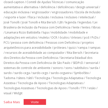
closed-caption
/
Comitê de Ajudas Técnicas
/
comunicação
aumentativa e alternativa
/
deficiência
/
deficiências
/
design universal
/
educação inclusiva
/
engrossador
/
engrossadores
/
Escola de Inclusão
/
esporte e lazer
/
física
/
inclusão
/
inclusiva
/
inclusivo
/
intelectual
/
José Tonolli
/
José Tonolli e Rita Bersch
/
LBI
/
legenda
/
legendas
/
Lei
Brasileira de Inclusão da Pessoa com Deficiência
/
lente
/
lentes
/
libras
/
Linamara Rizzo Battistella
/
lupa
/
mobilidade
/
mobilidade e
adaptações em veículos
/
muleta
/
OCR
/
óculos
/
órteses
/
pcd
/
PcDs
/
PCS
/
pessoa com deficiência
/
Pessoas com Deficiência
/
projetos
arquitetônicos para acessibilidade
/
próteses
/
quizz
/
rampa
/
rampas
/
recursos de acessibilidade ao computador
/
Rita Bersch
/
Secretaria
dos Direitos da Pessoa com Deficiência
/
Secretaria Estadual dos
Direitos da Pessoa com Deficiência de São Paulo
/
SEDPcD
/
sensorial
/
sistemas de controle de ambiente
/
sonoro
/
sons
/
subtítulos
/
surda
/
surdo
/
surdo-cega
/
surdo-cego
/
surdo-cegueira
/
SymbolStix
/
Tadoma
/
táteis
/
tátil
/
Tecnologia
/
Tecnologia Adaptativa
/
Tecnologia
Assistiva
/
Tecnologia de Apoio
/
Tecnologias Adaptativas
/
Tecnologias Assistivas
/
Tecnologias de Apoio
/
Tonolli
/
TTY
/
visão
/
visual
/
Widgit
"Tecnologia
"Tecnologia
Saiba Mais
Visite
Assistiva"
Assistiva"