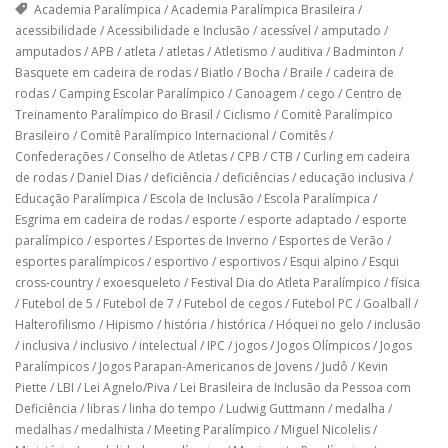
Academia Paralímpica
/
Academia Paralímpica Brasileira
/
acessibilidade
/
Acessibilidade e Inclusão
/
acessível
/
amputado
/
amputados
/
APB
/
atleta
/
atletas
/
Atletismo
/
auditiva
/
Badminton
/
Basquete em cadeira de rodas
/
Biatlo
/
Bocha
/
Braile
/
cadeira de
rodas
/
Camping Escolar Paralímpico
/
Canoagem
/
cego
/
Centro de
Treinamento Paralímpico do Brasil
/
Ciclismo
/
Comitê Paralímpico
Brasileiro
/
Comitê Paralímpico Internacional
/
Comitês
/
Confederações
/
Conselho de Atletas
/
CPB
/
CTB
/
Curling em cadeira
de rodas
/
Daniel Dias
/
deficiência
/
deficiências
/
educação inclusiva
/
Educação Paralímpica
/
Escola de Inclusão
/
Escola Paralímpica
/
Esgrima em cadeira de rodas
/
esporte
/
esporte adaptado
/
esporte
paralímpico
/
esportes
/
Esportes de Inverno
/
Esportes de Verão
/
esportes paralímpicos
/
esportivo
/
esportivos
/
Esqui alpino
/
Esqui
cross-country
/
exoesqueleto
/
Festival Dia do Atleta Paralímpico
/
física
/
Futebol de 5
/
Futebol de 7
/
Futebol de cegos
/
Futebol PC
/
Goalball
/
Halterofilismo
/
Hipismo
/
história
/
histórica
/
Hóquei no gelo
/
inclusão
/
inclusiva
/
inclusivo
/
intelectual
/
IPC
/
jogos
/
Jogos Olímpicos
/
Jogos
Paralímpicos
/
Jogos Parapan-Americanos de Jovens
/
Judô
/
Kevin
Piette
/
LBI
/
Lei Agnelo/Piva
/
Lei Brasileira de Inclusão da Pessoa com
Deficiência
/
libras
/
linha do tempo
/
Ludwig Guttmann
/
medalha
/
medalhas
/
medalhista
/
Meeting Paralímpico
/
Miguel Nicolelis
/