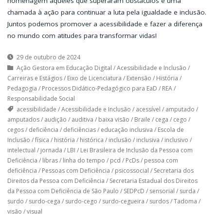
homenagem àqueles que superaram obstáculos e uma
chamada à ação para continuar a luta pela igualdade e inclusão.
Juntos podemos promover a acessibilidade e fazer a diferença
no mundo com atitudes para transformar vidas!
29 de outubro de 2024
Ação Gestora em Educação Digital
/
Acessibilidade e Inclusão
/
Carreiras e Estágios
/
Eixo de Licenciatura
/
Extensão
/
História
/
Pedagogia
/
Processos Didático-Pedagógico para EaD
/
REA
/
Responsabilidade Social
acessibilidade
/
Acessibilidade e Inclusão
/
acessível
/
amputado
/
amputados
/
audição
/
auditiva
/
baixa visão
/
Braile
/
cega
/
cego
/
cegos
/
deficiência
/
deficiências
/
educação inclusiva
/
Escola de
Inclusão
/
física
/
história
/
histórica
/
inclusão
/
inclusiva
/
inclusivo
/
intelectual
/
jornada
/
LBI
/
Lei Brasileira de Inclusão da Pessoa com
Deficiência
/
libras
/
linha do tempo
/
pcd
/
PcDs
/
pessoa com
deficiência
/
Pessoas com Deficiência
/
psicossocial
/
Secretaria dos
Direitos da Pessoa com Deficiência
/
Secretaria Estadual dos Direitos
da Pessoa com Deficiência de São Paulo
/
SEDPcD
/
sensorial
/
surda
/
surdo
/
surdo-cega
/
surdo-cego
/
surdo-cegueira
/
surdos
/
Tadoma
/
visão
/
visual