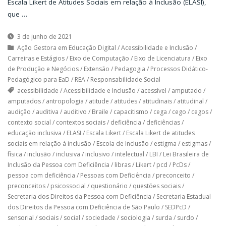
Escala Likert de Atitudes Sociais em relação à Inclusão (ELASI),
que …
3 de junho de 2021
Ação Gestora em Educação Digital
/
Acessibilidade e Inclusão
/
Carreiras e Estágios
/
Eixo de Computação
/
Eixo de Licenciatura
/
Eixo
de Produção e Negócios
/
Extensão
/
Pedagogia
/
Processos Didático-
Pedagógico para EaD
/
REA
/
Responsabilidade Social
acessibilidade
/
Acessibilidade e Inclusão
/
acessível
/
amputado
/
amputados
/
antropologia
/
atitude
/
atitudes
/
atitudinais
/
atitudinal
/
audição
/
auditiva
/
auditivo
/
Braile
/
capacitismo
/
cega
/
cego
/
cegos
/
contexto social
/
contextos sociais
/
deficiência
/
deficiências
/
educação inclusiva
/
ELASI
/
Escala Likert
/
Escala Likert de atitudes
sociais em relação à inclusão
/
Escola de Inclusão
/
estigma
/
estigmas
/
física
/
inclusão
/
inclusiva
/
inclusivo
/
intelectual
/
LBI
/
Lei Brasileira de
Inclusão da Pessoa com Deficiência
/
libras
/
Likert
/
pcd
/
PcDs
/
pessoa com deficiência
/
Pessoas com Deficiência
/
preconceito
/
preconceitos
/
psicossocial
/
questionário
/
questões sociais
/
Secretaria dos Direitos da Pessoa com Deficiência
/
Secretaria Estadual
dos Direitos da Pessoa com Deficiência de São Paulo
/
SEDPcD
/
sensorial
/
sociais
/
social
/
sociedade
/
sociologia
/
surda
/
surdo
/