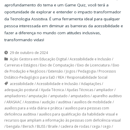
aprofundamento do tema e um Game Quiz, você terá a
oportunidade de explorar e entender o impacto transformador
da Tecnologia Assistiva. É uma ferramenta ideal para qualquer
pessoa interessada em diminuir as barreiras da acessibilidade e
fazer a diferença no mundo com atitudes inclusivas,
transformando vidas!
29 de outubro de 2024
Ação Gestora em Educação Digital
/
Acessibilidade e Inclusão
/
Carreiras e Estágios
/
Eixo de Computação
/
Eixo de Licenciatura
/
Eixo
de Produção e Negócios
/
Extensão
/
Jogos
/
Pedagogia
/
Processos
Didático-Pedagógico para EaD
/
REA
/
Responsabilidade Social
acessibilidade
/
Acessibilidade e Inclusão
/
Adaptações
/
adequação postural
/
Ajuda Técnica
/
Ajudas Técnicas
/
ampliador
/
ampliadores
/
amputação
/
amputado
/
amputados
/
aparelho auditivo
/
ARASAAC
/
Assistiva
/
audição
/
auditiva
/
auxílios de mobilidade
/
auxílios para a vida diária e prática
/
auxílios para pessoas com
deficiência auditiva
/
auxílios para qualificação da habilidade visual e
recursos que ampliam a informação às pessoas com deficiência visual
/
bengala
/
Bersch
/
BLISS
/
Braile
/
cadeira de rodas
/
cega
/
cego
/