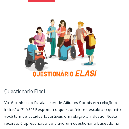
imagem
imagem
conta
conta
uma
uma
história"
história"
Questionário Elasi
Você conhece a Escala Likert de Atitudes Sociais em relação à
Inclusão (ELASI)? Responda o questionário e descubra o quanto
você tem de atitudes favoráveis em relação a inclusão. Neste
recurso, é apresentado ao aluno um questionário baseado na