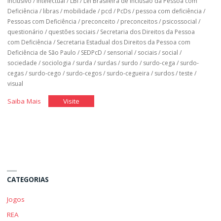
inclusivo
/
intelectual
/
LBI
/
Lei Brasileira de Inclusão da Pessoa com
Deficiência
/
libras
/
mobilidade
/
pcd
/
PcDs
/
pessoa com deficiência
/
Pessoas com Deficiência
/
preconceito
/
preconceitos
/
psicossocial
/
questionário
/
questões sociais
/
Secretaria dos Direitos da Pessoa
com Deficiência
/
Secretaria Estadual dos Direitos da Pessoa com
Deficiência de São Paulo
/
SEDPcD
/
sensorial
/
sociais
/
social
/
sociedade
/
sociologia
/
surda
/
surdas
/
surdo
/
surdo-cega
/
surdo-
cegas
/
surdo-cego
/
surdo-cegos
/
surdo-cegueira
/
surdos
/
teste
/
visual
"Qual
"Qual
Saiba Mais
Visite
é
é
o
o
Meu
Meu
Pensamento
Pensamento
Sobre
Sobre
a
a
CATEGORIAS
Deficiência"
Deficiência"
Jogos
REA