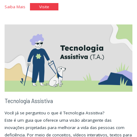
"Jornada
"Jornada
Saiba Mais
Visite
pela
pela
história
história
da
da
pessoa
pessoa
com
com
deficiência
deficiência
no
no
mundo."
mundo."
Tecnologia Assistiva
Você já se perguntou o que é Tecnologia Assistiva?
Este é um guia que oferece uma visão abrangente das
inovações projetadas para melhorar a vida das pessoas com
deficiência. Por meio de conceitos, vídeos interativos, textos para