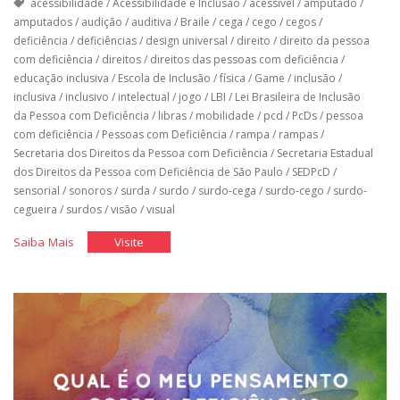
acessibilidade
/
Acessibilidade e Inclusão
/
acessível
/
amputado
/
amputados
/
audição
/
auditiva
/
Braile
/
cega
/
cego
/
cegos
/
deficiência
/
deficiências
/
design universal
/
direito
/
direito da pessoa
com deficiência
/
direitos
/
direitos das pessoas com deficiência
/
educação inclusiva
/
Escola de Inclusão
/
física
/
Game
/
inclusão
/
inclusiva
/
inclusivo
/
intelectual
/
jogo
/
LBI
/
Lei Brasileira de Inclusão
da Pessoa com Deficiência
/
libras
/
mobilidade
/
pcd
/
PcDs
/
pessoa
com deficiência
/
Pessoas com Deficiência
/
rampa
/
rampas
/
Secretaria dos Direitos da Pessoa com Deficiência
/
Secretaria Estadual
dos Direitos da Pessoa com Deficiência de São Paulo
/
SEDPcD
/
sensorial
/
sonoros
/
surda
/
surdo
/
surdo-cega
/
surdo-cego
/
surdo-
cegueira
/
surdos
/
visão
/
visual
"Cinco
"Cinco
Saiba Mais
Visite
Acertos
Acertos
do
do
Desenho
Desenho
Universal"
Universal"