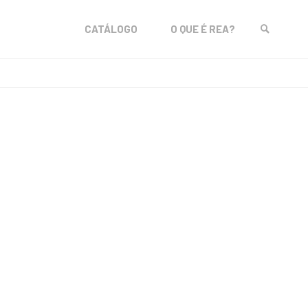
Skip
CATÁLOGO
O QUE É REA?
to
SEARCH
content