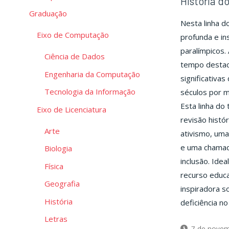
História do
Graduação
Nesta linha 
Eixo de Computação
profunda e in
paralímpicos.
Ciência de Dados
tempo destaca
Engenharia da Computação
significativa
Tecnologia da Informação
séculos por m
Esta linha d
Eixo de Licenciatura
revisão histó
Arte
ativismo, um
e uma chamada
Biologia
inclusão. Idea
Física
recurso educa
Geografia
inspiradora s
História
deficiência n
Letras
7 de novem