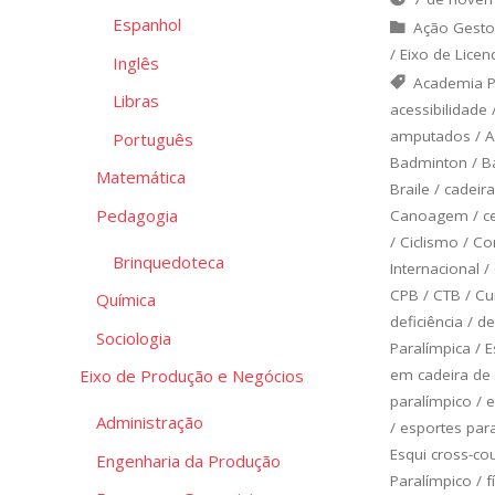
Espanhol
Ação Gesto
/
Eixo de Licen
Inglês
Academia P
Libras
acessibilidade
amputados
/
A
Português
Badminton
/
B
Matemática
Braile
/
cadeir
Pedagogia
Canoagem
/
c
/
Ciclismo
/
Com
Brinquedoteca
Internacional
/
CPB
/
CTB
/
Cu
Química
deficiência
/
de
Sociologia
Paralímpica
/
E
em cadeira de
Eixo de Produção e Negócios
paralímpico
/
e
Administração
/
esportes par
Esqui cross-co
Engenharia da Produção
Paralímpico
/
f