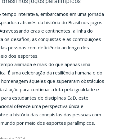
 Brasil nos jogos paralímpicos
do tempo interativa, embarcamos em uma jornada
spiradora através da história do Brasil nos jogos
 Atravessando eras e continentes, a linha do
 os desafios, as conquistas e as contribuições
s das pessoas com deficiência ao longo dos
eio dos esportes.
o tempo animada é mais do que apenas uma
rica. É uma celebração da resiliência humana e do
a homenagem àqueles que superaram obstáculos
 à ação para continuar a luta pela igualdade e
l para estudantes de disciplinas EaD, este
cional oferece uma perspectiva única e
obre a história das conquistas das pessoas com
o mundo por meio dos esportes paralímpicos.
bro de 2024