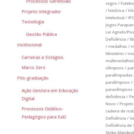
Processos Gerenciais
cegos
/
Futebo
/
histórica
/
Hó
Projeto Integrador
intelectual
/
IP
Tecnologia
Jogos Parapan
Lei Agnelo/Piv
Gestão Pública
Deficiência
/
li
Institucional
/
medalhas
/
m
Ministério
/
mod
Carreiras e Estágios
multimedalhist
Marco Zero
olímpicos
/
pa
paralímpiadas
Pós-graduação
paralímpicos
/
paraolímpicos
Ação Gestora em Educação
deficiência
/
Pe
Digital
Novo
/
Projeto
Processos Didático-
cadeira de rod
Pedagógico para EaD
Deficiência
/
Se
Deficiência de
Stoke Mandevil