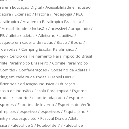
ra em Educação Digital
/
Acessibilidade e Inclusão
ciatura
/
Extensão
/
História
/
Pedagogia
/
REA
aralímpica
/
Academia Paralímpica Brasileira
/
/
Acessibilidade e Inclusão
/
acessível
/
amputado
/
PB
/
atleta
/
atletas
/
Atletismo
/
auditiva
/
asquete em cadeira de rodas
/
Biatlo
/
Bocha
/
a de rodas
/
Camping Escolar Paralímpico
/
ego
/
Centro de Treinamento Paralímpico do Brasil
itê Paralímpico Brasileiro
/
Comitê Paralímpico
Comitês
/
Confederações
/
Conselho de Atletas
/
rling em cadeira de rodas
/
Daniel Dias
/
ficiências
/
educação inclusiva
/
Educação
scola de Inclusão
/
Escola Paralímpica
/
Esgrima
 rodas
/
esporte
/
esporte adaptado
/
esporte
sportes
/
Esportes de Inverno
/
Esportes de Verão
alímpicos
/
esportivo
/
esportivos
/
Esqui alpino
/
untry
/
exoesqueleto
/
Festival Dia do Atleta
ísica
/
Futebol de 5
/
Futebol de 7
/
Futebol de