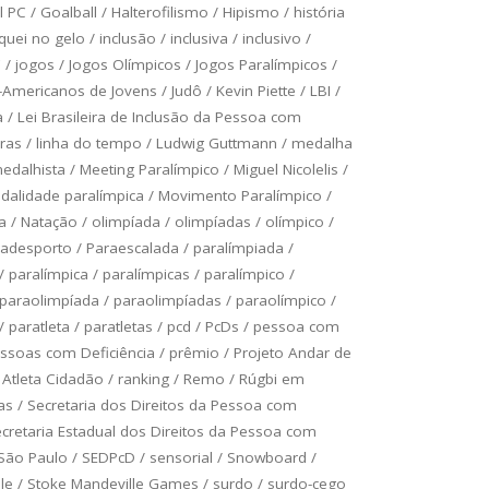
l PC
/
Goalball
/
Halterofilismo
/
Hipismo
/
história
quei no gelo
/
inclusão
/
inclusiva
/
inclusivo
/
C
/
jogos
/
Jogos Olímpicos
/
Jogos Paralímpicos
/
-Americanos de Jovens
/
Judô
/
Kevin Piette
/
LBI
/
a
/
Lei Brasileira de Inclusão da Pessoa com
bras
/
linha do tempo
/
Ludwig Guttmann
/
medalha
edalhista
/
Meeting Paralímpico
/
Miguel Nicolelis
/
alidade paralímpica
/
Movimento Paralímpico
/
a
/
Natação
/
olimpíada
/
olimpíadas
/
olímpico
/
radesporto
/
Paraescalada
/
paralímpiada
/
/
paralímpica
/
paralímpicas
/
paralímpico
/
paraolimpíada
/
paraolimpíadas
/
paraolímpico
/
/
paratleta
/
paratletas
/
pcd
/
PcDs
/
pessoa com
ssoas com Deficiência
/
prêmio
/
Projeto Andar de
 Atleta Cidadão
/
ranking
/
Remo
/
Rúgbi em
as
/
Secretaria dos Direitos da Pessoa com
cretaria Estadual dos Direitos da Pessoa com
 São Paulo
/
SEDPcD
/
sensorial
/
Snowboard
/
le
/
Stoke Mandeville Games
/
surdo
/
surdo-cego