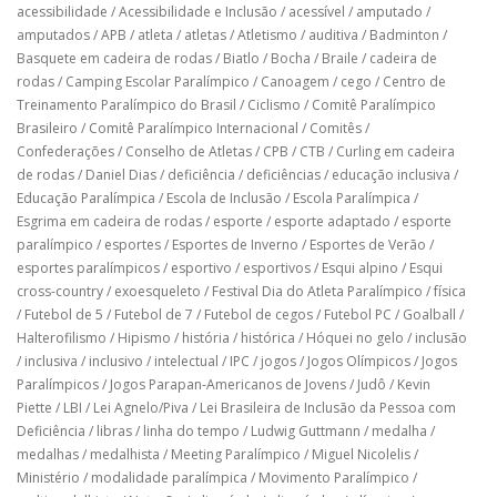
acessibilidade
/
Acessibilidade e Inclusão
/
acessível
/
amputado
/
amputados
/
APB
/
atleta
/
atletas
/
Atletismo
/
auditiva
/
Badminton
/
Basquete em cadeira de rodas
/
Biatlo
/
Bocha
/
Braile
/
cadeira de
rodas
/
Camping Escolar Paralímpico
/
Canoagem
/
cego
/
Centro de
Treinamento Paralímpico do Brasil
/
Ciclismo
/
Comitê Paralímpico
Brasileiro
/
Comitê Paralímpico Internacional
/
Comitês
/
Confederações
/
Conselho de Atletas
/
CPB
/
CTB
/
Curling em cadeira
de rodas
/
Daniel Dias
/
deficiência
/
deficiências
/
educação inclusiva
/
Educação Paralímpica
/
Escola de Inclusão
/
Escola Paralímpica
/
Esgrima em cadeira de rodas
/
esporte
/
esporte adaptado
/
esporte
paralímpico
/
esportes
/
Esportes de Inverno
/
Esportes de Verão
/
esportes paralímpicos
/
esportivo
/
esportivos
/
Esqui alpino
/
Esqui
cross-country
/
exoesqueleto
/
Festival Dia do Atleta Paralímpico
/
física
/
Futebol de 5
/
Futebol de 7
/
Futebol de cegos
/
Futebol PC
/
Goalball
/
Halterofilismo
/
Hipismo
/
história
/
histórica
/
Hóquei no gelo
/
inclusão
/
inclusiva
/
inclusivo
/
intelectual
/
IPC
/
jogos
/
Jogos Olímpicos
/
Jogos
Paralímpicos
/
Jogos Parapan-Americanos de Jovens
/
Judô
/
Kevin
Piette
/
LBI
/
Lei Agnelo/Piva
/
Lei Brasileira de Inclusão da Pessoa com
Deficiência
/
libras
/
linha do tempo
/
Ludwig Guttmann
/
medalha
/
medalhas
/
medalhista
/
Meeting Paralímpico
/
Miguel Nicolelis
/
Ministério
/
modalidade paralímpica
/
Movimento Paralímpico
/