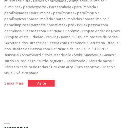
multimedalhista
/
Natação
/
olimpíada
/
olimpíadas
/
olímpico
/
olímpicos
/
paradesporto
/
Paraescalada
/
paralímpiada
/
paralímpiadas
/
paralímpica
/
paralímpicas
/
paralímpico
/
paralímpicos
/
paraolimpíada
/
paraolimpíadas
/
paraolímpico
/
paraolímpicos
/
paratleta
/
paratletas
/
pcd
/
PcDs
/
pessoa com
deficiência
/
Pessoas com Deficiência
/
prêmio
/
Projeto Andar de Novo
/
Projeto Atleta Cidadão
/
ranking
/
Remo
/
Rúgbi em cadeira de rodas
/
Secretaria dos Direitos da Pessoa com Deficiência
/
Secretaria Estadual
dos Direitos da Pessoa com Deficiência de São Paulo
/
SEDPcD
/
sensorial
/
Snowboard
/
Stoke Mandeville
/
Stoke Mandeville Games
/
surdo
/
surdo-cego
/
surdo-cegueira
/
Taekwondo
/
Tênis de mesa
/
Tênis em cadeira de rodas
/
Tiro com arco
/
Tiro esportivo
/
Triatlo
/
visual
/
Vôlei sentado
"História
"História
Saiba Mais
Visite
do
do
Brasil
Brasil
nos
nos
jogos
jogos
paralímpicos"
paralímpicos"