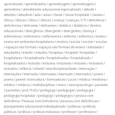
aprendizado
/
aprendizados
/
aprendizagem
/
aprendizagens
/
aprendizes
/
atendimento educacional especializado
/
atitude
/
atitudes
/
atitudinal
/
aula
/
aulas
/
classe
/
classe hospitalar
/
classes
/
clínica
/
clínicas
/
clínico
/
clínicos
/
criança
/
crianças
/
CTI
/
deficiência
/
deficiências
/
deficiente
/
deficientes
/
didático
/
didáticos
/
direitos
educacionais
/
divergência
/
divergente
/
divergentes
/
doença
/
enfermeiras
/
enfermeiro
/
enfermeiros
/
enfermo
/
enfermos
/
ensino
/
ensino em ambientes hospitalares
/
ensinos
/
escola
/
escolar
/
escolas
/
espaços não formais
/
espaços não formais de ensino
/
estudante
/
estudantes
/
estudo
/
estudos
/
hospitais
/
hospital
/
hospitalar
/
hospitalares
/
hospitalizada
/
hospitalizadas
/
hospitalizado
/
hospitalizados
/
inclusão
/
inclusiva
/
inclusivas
/
inclusivo
/
inclusivos
/
inclusões
/
infância
/
infantil
/
interdisciplinaridade
/
internação
/
internações
/
internada
/
internadas
/
internado
/
internados
/
jovem
/
jovens
/
juvenil
/
licenciatura
/
licenciaturas
/
Lucon
/
médica
/
medicina
/
médico
/
médicos
/
multidisciplinar
/
neuro
/
neuropsicologia
/
paciente
/
pacientes
/
pcd
/
PcDs
/
pedagoga
/
pedagogas
/
pedagogia
/
pedagogia hospitalar
/
pedagogo
/
pedagogos
/
pessoa com
deficiência
/
Pessoas com Deficiência
/
pessoas com deficiências
/
planejamento educacional individualizado
/
políticas
/
políticas
públicas
/
práticas
/
práticas inclusivas
/
professor
/
professora
/