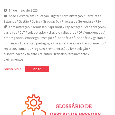
14 de maio de 2025
Ação Gestora em Educação Digital
/
Administração
/
Carreiras e
Estágios
/
Gestão Pública
/
Graduação
/
Processos Gerenciais
/
REA
administração
/
admissão
/
aprendiz
/
capacitação
/
capacitações
/
carreiras
/
CLT
/
colaborador
/
dissídio
/
dissídios
/
DP
/
empregado
/
empregador
/
emprego
/
estágio
/
funcionária
/
funcionário
/
gestão
/
humanos
/
liderança
/
pedagogia
/
pessoal
/
pessoas
/
recrutamento
/
recursos humanos
/
registro
/
remuneração
/
RH
/
seleção
/
subordinação
/
talento
/
talentos
/
trabalho
/
treinamento
/
treinamentos
"O
"O
Saiba Mais
Visite
Departamento
Departamento
de
de
Pessoal
Pessoal
I"
I"