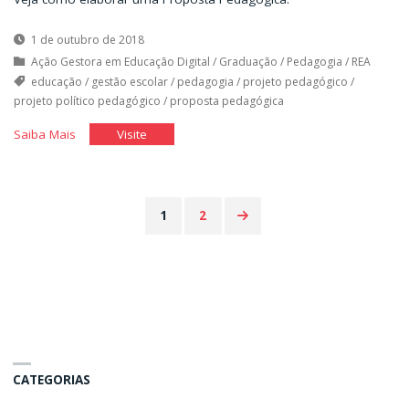
1 de outubro de 2018
Ação Gestora em Educação Digital
/
Graduação
/
Pedagogia
/
REA
educação
/
gestão escolar
/
pedagogia
/
projeto pedagógico
/
projeto político pedagógico
/
proposta pedagógica
"Elaborando
"Elaborando
Saiba Mais
Visite
uma
uma
proposta
proposta
pedagógica"
pedagógica"
1
2
Paginação
de
posts
CATEGORIAS