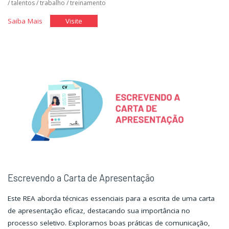
/
talentos
/
trabalho
/
treinamento
"Glossário
"Glossário
Saiba Mais
Visite
de
de
Gestão
Gestão
de
de
Pessoas"
Pessoas"
Escrevendo a Carta de Apresentação
Este REA aborda técnicas essenciais para a escrita de uma carta
de apresentação eficaz, destacando sua importância no
processo seletivo. Exploramos boas práticas de comunicação,