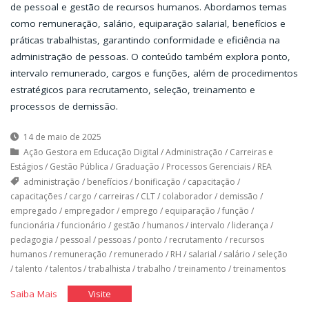
de pessoal e gestão de recursos humanos. Abordamos temas
como remuneração, salário, equiparação salarial, benefícios e
práticas trabalhistas, garantindo conformidade e eficiência na
administração de pessoas. O conteúdo também explora ponto,
intervalo remunerado, cargos e funções, além de procedimentos
estratégicos para recrutamento, seleção, treinamento e
processos de demissão.
14 de maio de 2025
Ação Gestora em Educação Digital
/
Administração
/
Carreiras e
Estágios
/
Gestão Pública
/
Graduação
/
Processos Gerenciais
/
REA
administração
/
benefícios
/
bonificação
/
capacitação
/
capacitações
/
cargo
/
carreiras
/
CLT
/
colaborador
/
demissão
/
empregado
/
empregador
/
emprego
/
equiparação
/
função
/
funcionária
/
funcionário
/
gestão
/
humanos
/
intervalo
/
liderança
/
pedagogia
/
pessoal
/
pessoas
/
ponto
/
recrutamento
/
recursos
humanos
/
remuneração
/
remunerado
/
RH
/
salarial
/
salário
/
seleção
/
talento
/
talentos
/
trabalhista
/
trabalho
/
treinamento
/
treinamentos
"O
"O
Saiba Mais
Visite