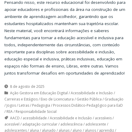
Pensando nisso, este recurso educacional foi desenvolvido para
apoiar educadores e profissionais da área na construção de um
ambiente de aprendizagem acolhedor, garantindo que os
estudantes hospitalizados mantenham sua trajetória escolar.
Neste material, você encontrará informações e saberes
fundamentais para tornar a educação acessível e inclusiva para
todos, independentemente das circunstâncias, com conteúdo
importante para disciplinas sobre acessibilidade e inclusão,
educação especial e inclusiva, práticas inclusivas, educação em
espaços não formais de ensino, Libras, entre outras. Vamos
juntos transformar desafios em oportunidades de aprendizado!
8 de agosto de 2025
Ação Gestora em Educação Digital
/
Acessibilidade e Inclusão
/
Carreiras e Estágios
/
Eixo de Licenciatura
/
Gestão Pública
/
Graduação
/
Jogos
/
Letras
/
Pedagogia
/
Processos Didático-Pedagógico para EaD
/
REA
/
Responsabilidade Social
AACD
/
acessibilidade
/
Acessibilidade e Inclusão
/
acessíveis
/
acessível
/
adaptação curricular
/
adolescência
/
adolescente
/
adolescentes
/
aluna
/
alunado
/
alunas
/
aluno
/
alunos
/
aprendiz
/