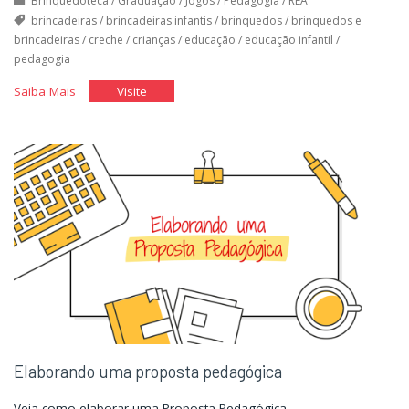
Brinquedoteca
/
Graduação
/
Jogos
/
Pedagogia
/
REA
brincadeiras
/
brincadeiras infantis
/
brinquedos
/
brinquedos e
brincadeiras
/
creche
/
crianças
/
educação
/
educação infantil
/
pedagogia
"Quem
"Quem
Saiba Mais
Visite
brinca
brinca
seus
seus
males
males
espanta"
espanta"
Elaborando uma proposta pedagógica
Veja como elaborar uma Proposta Pedagógica.