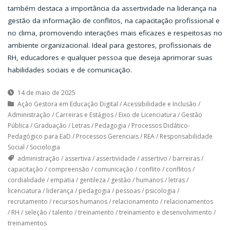
também destaca a importância da assertividade na liderança na
gestão da informação de conflitos, na capacitação profissional e
no clima, promovendo interações mais eficazes e respeitosas no
ambiente organizacional. Ideal para gestores, profissionais de
RH, educadores e qualquer pessoa que deseja aprimorar suas
habilidades sociais e de comunicação.
14 de maio de 2025
Ação Gestora em Educação Digital
/
Acessibilidade e Inclusão
/
Administração
/
Carreiras e Estágios
/
Eixo de Licenciatura
/
Gestão
Pública
/
Graduação
/
Letras
/
Pedagogia
/
Processos Didático-
Pedagógico para EaD
/
Processos Gerenciais
/
REA
/
Responsabilidade
Social
/
Sociologia
administração
/
assertiva
/
assertividade
/
assertivo
/
barreiras
/
capacitação
/
compreensão
/
comunicação
/
conflito
/
conflitos
/
cordialidade
/
empatia
/
gentileza
/
gestão
/
humanos
/
letras
/
licenciatura
/
liderança
/
pedagogia
/
pessoas
/
psicologia
/
recrutamento
/
recursos humanos
/
relacionamento
/
relacionamentos
/
RH
/
seleção
/
talento
/
treinamento
/
treinamento e desenvolvimento
/
treinamentos