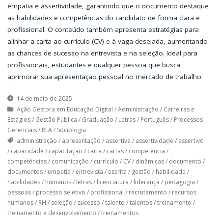
empatia e assertividade, garantindo que o documento destaque
as habilidades e competências do candidato de forma clara e
profissional. O conteúdo também apresenta estratégias para
alinhar a carta ao currículo (CV) e à vaga desejada, aumentando
as chances de sucesso na entrevista e na seleção. Ideal para
profissionais, estudantes e qualquer pessoa que busca
aprimorar sua apresentação pessoal no mercado de trabalho.
14 de maio de 2025
Ação Gestora em Educação Digital
/
Administração
/
Carreiras e
Estágios
/
Gestão Pública
/
Graduação
/
Letras
/
Português
/
Processos
Gerenciais
/
REA
/
Sociologia
administração
/
apresentação
/
assertiva
/
assertividade
/
assertivo
/
capacidade
/
capacitação
/
carta
/
cartas
/
competência
/
competências
/
comunicação
/
currículo
/
CV
/
dinâmicas
/
documento
/
documentos
/
empatia
/
entrevista
/
escrita
/
gestão
/
habilidade
/
habilidades
/
humanos
/
letras
/
licenciatura
/
liderança
/
pedagogia
/
pessoas
/
processo seletivo
/
profissional
/
recrutamento
/
recursos
humanos
/
RH
/
seleção
/
sucesso
/
talento
/
talentos
/
treinamento
/
treinamento e desenvolvimento
/
treinamentos