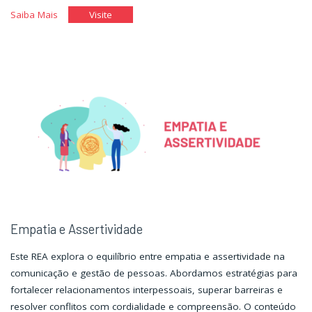
"Escrevendo
"Escrevendo
Saiba Mais
Visite
a
a
Carta
Carta
de
de
Apresentação"
Apresentação"
Empatia e Assertividade
Este REA explora o equilíbrio entre empatia e assertividade na
comunicação e gestão de pessoas. Abordamos estratégias para
fortalecer relacionamentos interpessoais, superar barreiras e
resolver conflitos com cordialidade e compreensão. O conteúdo