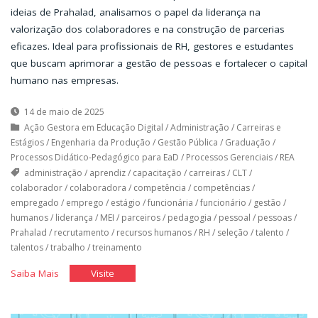
ideias de Prahalad, analisamos o papel da liderança na
valorização dos colaboradores e na construção de parcerias
eficazes. Ideal para profissionais de RH, gestores e estudantes
que buscam aprimorar a gestão de pessoas e fortalecer o capital
humano nas empresas.
14 de maio de 2025
Ação Gestora em Educação Digital
/
Administração
/
Carreiras e
Estágios
/
Engenharia da Produção
/
Gestão Pública
/
Graduação
/
Processos Didático-Pedagógico para EaD
/
Processos Gerenciais
/
REA
administração
/
aprendiz
/
capacitação
/
carreiras
/
CLT
/
colaborador
/
colaboradora
/
competência
/
competências
/
empregado
/
emprego
/
estágio
/
funcionária
/
funcionário
/
gestão
/
humanos
/
liderança
/
MEI
/
parceiros
/
pedagogia
/
pessoal
/
pessoas
/
Prahalad
/
recrutamento
/
recursos humanos
/
RH
/
seleção
/
talento
/
talentos
/
trabalho
/
treinamento
"As
"As
Saiba Mais
Visite
Pessoas:
Pessoas:
O
O