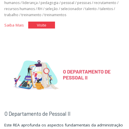
humanos
/
liderança
/
pedagogia
/
pessoal
/
pessoas
/
recrutamento
/
recursos humanos
/
RH
/
seleção
/
selecionador
/
talento
/
talentos
/
trabalho
/
treinamento
/
treinamentos
"Recrutamento
"Recrutamento
Saiba Mais
Visite
e
e
Seleção
Seleção
de
de
Talentos"
Talentos"
O Departamento de Pessoal II
Este REA aprofunda os aspectos fundamentais da administração