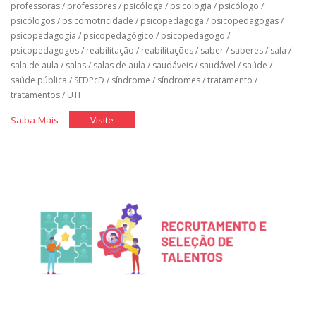
professoras
/
professores
/
psicóloga
/
psicologia
/
psicólogo
/
psicólogos
/
psicomotricidade
/
psicopedagoga
/
psicopedagogas
/
psicopedagogia
/
psicopedagógico
/
psicopedagogo
/
psicopedagogos
/
reabilitação
/
reabilitações
/
saber
/
saberes
/
sala
/
sala de aula
/
salas
/
salas de aula
/
saudáveis
/
saudável
/
saúde
/
saúde pública
/
SEDPcD
/
síndrome
/
síndromes
/
tratamento
/
tratamentos
/
UTI
"Classe
"Classe
Saiba Mais
Visite
Hospitalar"
Hospitalar"