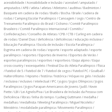
acessibilidade
/
Acessibilidade e Inclusão
/
acessível
/
amputado
/
amputados
/
APB
/
atleta
/
atletas
/
Atletismo
/
auditiva
/
Badminton
/
Basquete em cadeira de rodas
/
Biatlo
/
Bocha
/
Braile
/
cadeira de
rodas
/
Camping Escolar Paralímpico
/
Canoagem
/
cego
/
Centro de
Treinamento Paralímpico do Brasil
/
Ciclismo
/
Comitê Paralímpico
Brasileiro
/
Comitê Paralímpico Internacional
/
Comitês
/
Confederações
/
Conselho de Atletas
/
CPB
/
CTB
/
Curling em cadeira
de rodas
/
Daniel Dias
/
deficiência
/
deficiências
/
educação inclusiva
/
Educação Paralímpica
/
Escola de Inclusão
/
Escola Paralímpica
/
Esgrima em cadeira de rodas
/
esporte
/
esporte adaptado
/
esporte
paralímpico
/
esportes
/
Esportes de Inverno
/
Esportes de Verão
/
esportes paralímpicos
/
esportivo
/
esportivos
/
Esqui alpino
/
Esqui
cross-country
/
exoesqueleto
/
Festival Dia do Atleta Paralímpico
/
física
/
Futebol de 5
/
Futebol de 7
/
Futebol de cegos
/
Futebol PC
/
Goalball
/
Halterofilismo
/
Hipismo
/
história
/
histórica
/
Hóquei no gelo
/
inclusão
/
inclusiva
/
inclusivo
/
intelectual
/
IPC
/
jogos
/
Jogos Olímpicos
/
Jogos
Paralímpicos
/
Jogos Parapan-Americanos de Jovens
/
Judô
/
Kevin
Piette
/
LBI
/
Lei Agnelo/Piva
/
Lei Brasileira de Inclusão da Pessoa com
Deficiência
/
libras
/
linha do tempo
/
Ludwig Guttmann
/
medalha
/
medalhas
/
medalhista
/
Meeting Paralímpico
/
Miguel Nicolelis
/
Ministério
/
modalidade paralímpica
/
Movimento Paralímpico
/