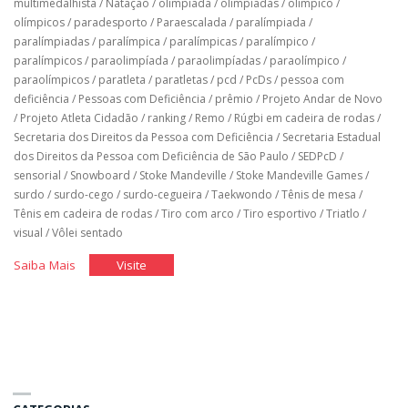
multimedalhista
/
Natação
/
olimpíada
/
olimpíadas
/
olímpico
/
olímpicos
/
paradesporto
/
Paraescalada
/
paralímpiada
/
paralímpiadas
/
paralímpica
/
paralímpicas
/
paralímpico
/
paralímpicos
/
paraolimpíada
/
paraolimpíadas
/
paraolímpico
/
paraolímpicos
/
paratleta
/
paratletas
/
pcd
/
PcDs
/
pessoa com
deficiência
/
Pessoas com Deficiência
/
prêmio
/
Projeto Andar de Novo
/
Projeto Atleta Cidadão
/
ranking
/
Remo
/
Rúgbi em cadeira de rodas
/
Secretaria dos Direitos da Pessoa com Deficiência
/
Secretaria Estadual
dos Direitos da Pessoa com Deficiência de São Paulo
/
SEDPcD
/
sensorial
/
Snowboard
/
Stoke Mandeville
/
Stoke Mandeville Games
/
surdo
/
surdo-cego
/
surdo-cegueira
/
Taekwondo
/
Tênis de mesa
/
Tênis em cadeira de rodas
/
Tiro com arco
/
Tiro esportivo
/
Triatlo
/
visual
/
Vôlei sentado
"História
"História
Saiba Mais
Visite
do
do
Brasil
Brasil
nos
nos
jogos
jogos
paralímpicos"
paralímpicos"