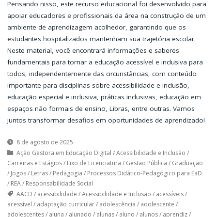
Pensando nisso, este recurso educacional foi desenvolvido para
apoiar educadores e profissionais da área na construção de um
ambiente de aprendizagem acolhedor, garantindo que os
estudantes hospitalizados mantenham sua trajetória escolar.
Neste material, você encontrará informações e saberes
fundamentais para tornar a educação acessível e inclusiva para
todos, independentemente das circunstâncias, com conteúdo
importante para disciplinas sobre acessibilidade e inclusão,
educação especial e inclusiva, práticas inclusivas, educação em
espaços não formais de ensino, Libras, entre outras. Vamos
juntos transformar desafios em oportunidades de aprendizado!
8 de agosto de 2025
Ação Gestora em Educação Digital
/
Acessibilidade e Inclusão
/
Carreiras e Estágios
/
Eixo de Licenciatura
/
Gestão Pública
/
Graduação
/
Jogos
/
Letras
/
Pedagogia
/
Processos Didático-Pedagógico para EaD
/
REA
/
Responsabilidade Social
AACD
/
acessibilidade
/
Acessibilidade e Inclusão
/
acessíveis
/
acessível
/
adaptação curricular
/
adolescência
/
adolescente
/
adolescentes
/
aluna
/
alunado
/
alunas
/
aluno
/
alunos
/
aprendiz
/