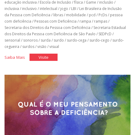
educação inclusiva
/
Escola de Inclusão
/
física
/
Game
/
inclusão
/
inclusiva
/
inclusivo
/
intelectual
/
jogo
/
LBI
/
Lei Brasileira de Inclusão
da Pessoa com Deficiência
/
libras
/
mobilidade
/
pcd
/
PcDs
/
pessoa
com deficiência
/
Pessoas com Deficiência
/
rampa
/
rampas
/
Secretaria dos Direitos da Pessoa com Deficiência
/
Secretaria Estadual
dos Direitos da Pessoa com Deficiência de São Paulo
/
SEDPcD
/
sensorial
/
sonoros
/
surda
/
surdo
/
surdo-cega
/
surdo-cego
/
surdo-
cegueira
/
surdos
/
visão
/
visual
"Cinco
"Cinco
Saiba Mais
Visite
Acertos
Acertos
do
do
Desenho
Desenho
Universal"
Universal"