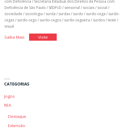
com Deficiência
/
Secretaria Estadual dos Direitos da Pessoa com
Deficiência de São Paulo
/
SEDPcD
/
sensorial
/
sociais
/
social
/
sociedade
/
sociologia
/
surda
/
surdas
/
surdo
/
surdo-cega
/
surdo-
cegas
/
surdo-cego
/
surdo-cegos
/
surdo-cegueira
/
surdos
/
teste
/
visual
"Qual
"Qual
Saiba Mais
Visite
é
é
o
o
Meu
Meu
Pensamento
Pensamento
Sobre
Sobre
a
a
CATEGORIAS
Deficiência"
Deficiência"
Jogos
REA
Destaque
Extensão