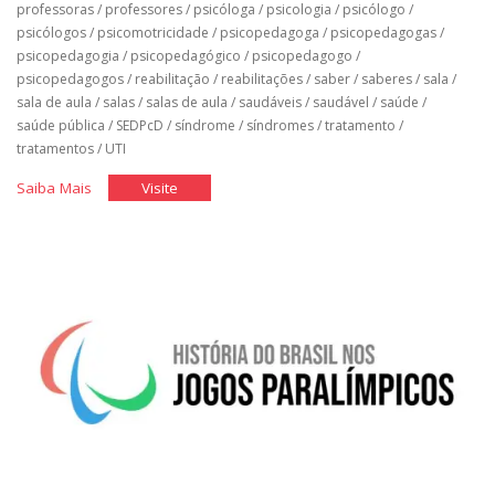
professoras
/
professores
/
psicóloga
/
psicologia
/
psicólogo
/
psicólogos
/
psicomotricidade
/
psicopedagoga
/
psicopedagogas
/
psicopedagogia
/
psicopedagógico
/
psicopedagogo
/
psicopedagogos
/
reabilitação
/
reabilitações
/
saber
/
saberes
/
sala
/
sala de aula
/
salas
/
salas de aula
/
saudáveis
/
saudável
/
saúde
/
saúde pública
/
SEDPcD
/
síndrome
/
síndromes
/
tratamento
/
tratamentos
/
UTI
"Classe
"Classe
Saiba Mais
Visite
Hospitalar"
Hospitalar"