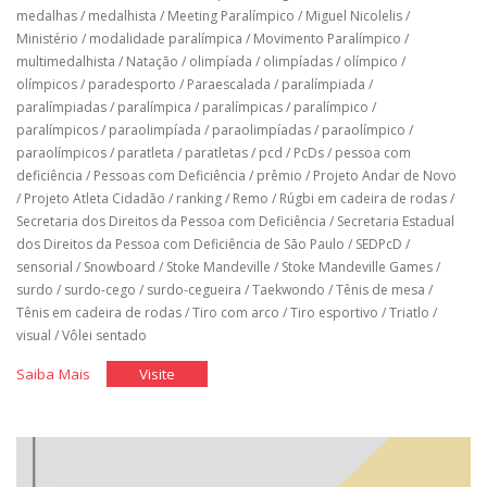
medalhas
/
medalhista
/
Meeting Paralímpico
/
Miguel Nicolelis
/
Ministério
/
modalidade paralímpica
/
Movimento Paralímpico
/
multimedalhista
/
Natação
/
olimpíada
/
olimpíadas
/
olímpico
/
olímpicos
/
paradesporto
/
Paraescalada
/
paralímpiada
/
paralímpiadas
/
paralímpica
/
paralímpicas
/
paralímpico
/
paralímpicos
/
paraolimpíada
/
paraolimpíadas
/
paraolímpico
/
paraolímpicos
/
paratleta
/
paratletas
/
pcd
/
PcDs
/
pessoa com
deficiência
/
Pessoas com Deficiência
/
prêmio
/
Projeto Andar de Novo
/
Projeto Atleta Cidadão
/
ranking
/
Remo
/
Rúgbi em cadeira de rodas
/
Secretaria dos Direitos da Pessoa com Deficiência
/
Secretaria Estadual
dos Direitos da Pessoa com Deficiência de São Paulo
/
SEDPcD
/
sensorial
/
Snowboard
/
Stoke Mandeville
/
Stoke Mandeville Games
/
surdo
/
surdo-cego
/
surdo-cegueira
/
Taekwondo
/
Tênis de mesa
/
Tênis em cadeira de rodas
/
Tiro com arco
/
Tiro esportivo
/
Triatlo
/
visual
/
Vôlei sentado
"História
"História
Saiba Mais
Visite
do
do
Brasil
Brasil
nos
nos
jogos
jogos