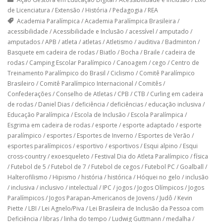
de Licenciatura
/
Extensão
/
História
/
Pedagogia
/
REA
Academia Paralímpica
/
Academia Paralímpica Brasileira
/
acessibilidade
/
Acessibilidade e Inclusão
/
acessível
/
amputado
/
amputados
/
APB
/
atleta
/
atletas
/
Atletismo
/
auditiva
/
Badminton
/
Basquete em cadeira de rodas
/
Biatlo
/
Bocha
/
Braile
/
cadeira de
rodas
/
Camping Escolar Paralímpico
/
Canoagem
/
cego
/
Centro de
Treinamento Paralímpico do Brasil
/
Ciclismo
/
Comitê Paralímpico
Brasileiro
/
Comitê Paralímpico Internacional
/
Comitês
/
Confederações
/
Conselho de Atletas
/
CPB
/
CTB
/
Curling em cadeira
de rodas
/
Daniel Dias
/
deficiência
/
deficiências
/
educação inclusiva
/
Educação Paralímpica
/
Escola de Inclusão
/
Escola Paralímpica
/
Esgrima em cadeira de rodas
/
esporte
/
esporte adaptado
/
esporte
paralímpico
/
esportes
/
Esportes de Inverno
/
Esportes de Verão
/
esportes paralímpicos
/
esportivo
/
esportivos
/
Esqui alpino
/
Esqui
cross-country
/
exoesqueleto
/
Festival Dia do Atleta Paralímpico
/
física
/
Futebol de 5
/
Futebol de 7
/
Futebol de cegos
/
Futebol PC
/
Goalball
/
Halterofilismo
/
Hipismo
/
história
/
histórica
/
Hóquei no gelo
/
inclusão
/
inclusiva
/
inclusivo
/
intelectual
/
IPC
/
jogos
/
Jogos Olímpicos
/
Jogos
Paralímpicos
/
Jogos Parapan-Americanos de Jovens
/
Judô
/
Kevin
Piette
/
LBI
/
Lei Agnelo/Piva
/
Lei Brasileira de Inclusão da Pessoa com
Deficiência
/
libras
/
linha do tempo
/
Ludwig Guttmann
/
medalha
/