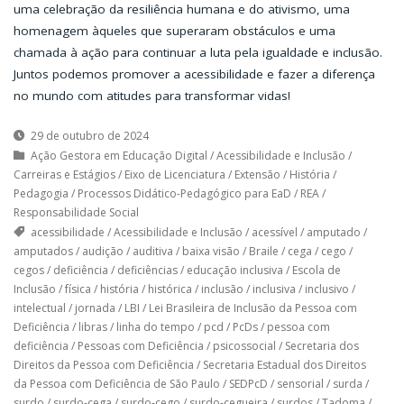
uma celebração da resiliência humana e do ativismo, uma
homenagem àqueles que superaram obstáculos e uma
chamada à ação para continuar a luta pela igualdade e inclusão.
Juntos podemos promover a acessibilidade e fazer a diferença
no mundo com atitudes para transformar vidas!
29 de outubro de 2024
Ação Gestora em Educação Digital
/
Acessibilidade e Inclusão
/
Carreiras e Estágios
/
Eixo de Licenciatura
/
Extensão
/
História
/
Pedagogia
/
Processos Didático-Pedagógico para EaD
/
REA
/
Responsabilidade Social
acessibilidade
/
Acessibilidade e Inclusão
/
acessível
/
amputado
/
amputados
/
audição
/
auditiva
/
baixa visão
/
Braile
/
cega
/
cego
/
cegos
/
deficiência
/
deficiências
/
educação inclusiva
/
Escola de
Inclusão
/
física
/
história
/
histórica
/
inclusão
/
inclusiva
/
inclusivo
/
intelectual
/
jornada
/
LBI
/
Lei Brasileira de Inclusão da Pessoa com
Deficiência
/
libras
/
linha do tempo
/
pcd
/
PcDs
/
pessoa com
deficiência
/
Pessoas com Deficiência
/
psicossocial
/
Secretaria dos
Direitos da Pessoa com Deficiência
/
Secretaria Estadual dos Direitos
da Pessoa com Deficiência de São Paulo
/
SEDPcD
/
sensorial
/
surda
/
surdo
/
surdo-cega
/
surdo-cego
/
surdo-cegueira
/
surdos
/
Tadoma
/