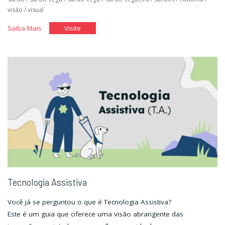
visão
/
visual
"Jornada
"Jornada
Saiba Mais
Visite
pela
pela
história
história
da
da
pessoa
pessoa
com
com
deficiência
deficiência
no
no
mundo."
mundo."
Tecnologia Assistiva
Você já se perguntou o que é Tecnologia Assistiva?
Este é um guia que oferece uma visão abrangente das