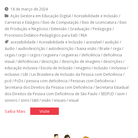
18 de março de 2024
Ação Gestora em Educação Digital
/
Acessibilidade e Inclusão
/
Carreiras e Estágios
/
Eixo de Computação
/
Eixo de Licenciatura
/
Eixo
de Produção e Negócios
/
Extensão
/
Graduação
/
Pedagogia
/
Processos Didático-Pedagógico para EaD
/
REA
acessibilidade
/
Acessibilidade e Inclusão
/
acessível
/
audição
/
áudio
/
audiodescrição
/
autodescrição
/
baixa visão
/
Braile
/
cega
/
cegas
/
cego
/
cegos
/
cegueira
/
cegueiras
/
deficiência
/
deficiência
visual
/
deficiências
/
descrição
/
descrição de imagens
/
descrições
/
educação inclusiva
/
Escola de Inclusão
/
imagens
/
inclusão
/
inclusiva
/
inclusivo
/
LBI
/
Lei Brasileira de Inclusão da Pessoa com Deficiência
/
pcd
/
PcDs
/
pessoa com deficiência
/
Pessoas com Deficiência
/
Secretaria dos Direitos da Pessoa com Deficiência
/
Secretaria Estadual
dos Direitos da Pessoa com Deficiência de São Paulo
/
SEDPcD
/
som
/
sonoro
/
sons
/
tátil
/
visão
/
visuais
/
visual
"Toda
"Toda
Saiba Mais
Visite
imagem
imagem
conta
conta
uma
uma