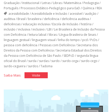
Graduação
/
Institucional
/
Letras
/
Libras
/
Matemática
/
Pedagogia
/
Português
/
Processos Didático-Pedagógico para EaD
/
Química
/
REA
acessibilidade
/
Acessibilidade e Inclusão
/
acessível
/
audição
/
auditiva
/
Brasil
/
brasileira
/
deficiência
/
deficiência auditiva
/
deficiências
/
educação inclusiva
/
Escola de Inclusão
/
história
/
inclusão
/
inclusiva
/
inclusivo
/
LBI
/
Lei Brasileira de Inclusão da Pessoa
com Deficiência
/
leitura labial
/
libras
/
Língua Brasileira de Sinais
/
linguagem gestual
/
linguagem visual
/
linha do tempo
/
pcd
/
PcDs
/
pessoa com deficiência
/
Pessoas com Deficiência
/
Secretaria dos
Direitos da Pessoa com Deficiência
/
Secretaria Estadual dos Direitos
da Pessoa com Deficiência de São Paulo
/
SEDPcD
/
segunda língua
oficial do Brasil
/
surda
/
surdas
/
surdo
/
surdo-cega
/
surdo-cego
/
surdo-cegueira
/
surdos
/
Tadoma
"A
"A
Saiba Mais
Visite
Língua
Língua
das
das
Mãos"
Mãos"