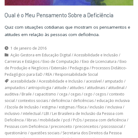
Qual é o Meu Pensamento Sobre a Deficiência
Quiz com situações cotidianas que mostram os pensamentos e
atitudes em relação às pessoas com deficiência.
1 de janeiro de 2016
Ação Gestora em Educação Digital
/
Acessibilidade e Inclusão
/
Carreiras e Estágios
/
Eixo de Computação
/
Eixo de Licenciatura
/
Eixo
de Produção e Negócios
/
Extensão
/
Pedagogia
/
Processos Didático-
Pedagógico para EaD
/
REA
/
Responsabilidade Social
acessibilidade
/
Acessibilidade e Inclusão
/
acessível
/
amputado
/
amputados
/
antropologia
/
atitude
/
atitudes
/
atitudinais
/
atitudinal
/
auditiva
/
Braile
/
capacitismo
/
cega
/
cegas
/
cego
/
cegos
/
contexto
social
/
contextos sociais
/
deficiência
/
deficiências
/
educação inclusiva
/
Escola de Inclusão
/
estigma
/
estigmas
/
física
/
inclusão
/
inclusiva
/
inclusivo
/
intelectual
/
LBI
/
Lei Brasileira de Inclusão da Pessoa com
Deficiência
/
libras
/
mobilidade
/
pcd
/
PcDs
/
pessoa com deficiência
/
Pessoas com Deficiência
/
preconceito
/
preconceitos
/
psicossocial
/
questionário
/
questões sociais
/
Secretaria dos Direitos da Pessoa