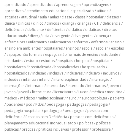
aprendizado
/
aprendizados
/
aprendizagem
/
aprendizagens
/
aprendizes
/
atendimento educacional especializado
/
atitude
/
atitudes
/
atitudinal
/
aula
/
aulas
/
classe
/
classe hospitalar
/
classes
/
clínica
/
clínicas
/
clínico
/
clínicos
/
criança
/
crianças
/
CTI
/
deficiência
/
deficiências
/
deficiente
/
deficientes
/
didático
/
didáticos
/
direitos
educacionais
/
divergência
/
divergente
/
divergentes
/
doença
/
enfermeiras
/
enfermeiro
/
enfermeiros
/
enfermo
/
enfermos
/
ensino
/
ensino em ambientes hospitalares
/
ensinos
/
escola
/
escolar
/
escolas
/
espaços não formais
/
espaços não formais de ensino
/
estudante
/
estudantes
/
estudo
/
estudos
/
hospitais
/
hospital
/
hospitalar
/
hospitalares
/
hospitalizada
/
hospitalizadas
/
hospitalizado
/
hospitalizados
/
inclusão
/
inclusiva
/
inclusivas
/
inclusivo
/
inclusivos
/
inclusões
/
infância
/
infantil
/
interdisciplinaridade
/
internação
/
internações
/
internada
/
internadas
/
internado
/
internados
/
jovem
/
jovens
/
juvenil
/
licenciatura
/
licenciaturas
/
Lucon
/
médica
/
medicina
/
médico
/
médicos
/
multidisciplinar
/
neuro
/
neuropsicologia
/
paciente
/
pacientes
/
pcd
/
PcDs
/
pedagoga
/
pedagogas
/
pedagogia
/
pedagogia hospitalar
/
pedagogo
/
pedagogos
/
pessoa com
deficiência
/
Pessoas com Deficiência
/
pessoas com deficiências
/
planejamento educacional individualizado
/
políticas
/
políticas
públicas
/
práticas
/
práticas inclusivas
/
professor
/
professora
/