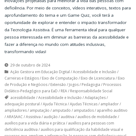
inovações projetadas para melhorar a vida das pessoas com
deficiência. Por meio de conceitos, vídeos interativos, textos para
aprofundamento do tema e um Game Quiz, você terá a
oportunidade de explorar e entender o impacto transformador
da Tecnologia Assistiva. É uma ferramenta ideal para qualquer
pessoa interessada em diminuir as barreiras da acessibilidade e
fazer a diferença no mundo com atitudes inclusivas,
transformando vidas!
29 de outubro de 2024
Ação Gestora em Educação Digital
/
Acessibilidade e Inclusão
/
Carreiras e Estágios
/
Eixo de Computação
/
Eixo de Licenciatura
/
Eixo
de Produção e Negócios
/
Extensão
/
Jogos
/
Pedagogia
/
Processos
Didático-Pedagógico para EaD
/
REA
/
Responsabilidade Social
acessibilidade
/
Acessibilidade e Inclusão
/
Adaptações
/
adequação postural
/
Ajuda Técnica
/
Ajudas Técnicas
/
ampliador
/
ampliadores
/
amputação
/
amputado
/
amputados
/
aparelho auditivo
/
ARASAAC
/
Assistiva
/
audição
/
auditiva
/
auxílios de mobilidade
/
auxílios para a vida diária e prática
/
auxílios para pessoas com
deficiência auditiva
/
auxílios para qualificação da habilidade visual e
recursos que ampliam a informação às pessoas com deficiência visual