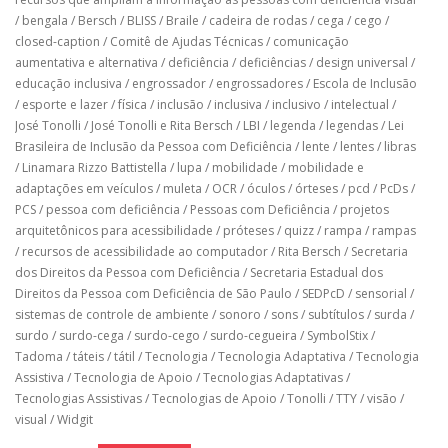
/
bengala
/
Bersch
/
BLISS
/
Braile
/
cadeira de rodas
/
cega
/
cego
/
closed-caption
/
Comitê de Ajudas Técnicas
/
comunicação
aumentativa e alternativa
/
deficiência
/
deficiências
/
design universal
/
educação inclusiva
/
engrossador
/
engrossadores
/
Escola de Inclusão
/
esporte e lazer
/
física
/
inclusão
/
inclusiva
/
inclusivo
/
intelectual
/
José Tonolli
/
José Tonolli e Rita Bersch
/
LBI
/
legenda
/
legendas
/
Lei
Brasileira de Inclusão da Pessoa com Deficiência
/
lente
/
lentes
/
libras
/
Linamara Rizzo Battistella
/
lupa
/
mobilidade
/
mobilidade e
adaptações em veículos
/
muleta
/
OCR
/
óculos
/
órteses
/
pcd
/
PcDs
/
PCS
/
pessoa com deficiência
/
Pessoas com Deficiência
/
projetos
arquitetônicos para acessibilidade
/
próteses
/
quizz
/
rampa
/
rampas
/
recursos de acessibilidade ao computador
/
Rita Bersch
/
Secretaria
dos Direitos da Pessoa com Deficiência
/
Secretaria Estadual dos
Direitos da Pessoa com Deficiência de São Paulo
/
SEDPcD
/
sensorial
/
sistemas de controle de ambiente
/
sonoro
/
sons
/
subtítulos
/
surda
/
surdo
/
surdo-cega
/
surdo-cego
/
surdo-cegueira
/
SymbolStix
/
Tadoma
/
táteis
/
tátil
/
Tecnologia
/
Tecnologia Adaptativa
/
Tecnologia
Assistiva
/
Tecnologia de Apoio
/
Tecnologias Adaptativas
/
Tecnologias Assistivas
/
Tecnologias de Apoio
/
Tonolli
/
TTY
/
visão
/
visual
/
Widgit