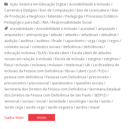
Ação Gestora em Educação Digital
/
Acessibilidade e Inclusão
/
Carreiras e Estágios
/
Eixo de Computação
/
Eixo de Licenciatura
/
Eixo
de Produção e Negócios
/
Extensão
/
Pedagogia
/
Processos Didático-
Pedagógico para EaD
/
REA
/
Responsabilidade Social
acessibilidade
/
Acessibilidade e Inclusão
/
acessível
/
amputado
/
amputados
/
antropologia
/
atitude
/
atitudes
/
atitudinais
/
atitudinal
/
audição
/
auditiva
/
auditivo
/
Braile
/
capacitismo
/
cega
/
cego
/
cegos
/
contexto social
/
contextos sociais
/
deficiência
/
deficiências
/
educação inclusiva
/
ELASI
/
Escala Likert
/
Escala Likert de atitudes
sociais em relação à inclusão
/
Escola de Inclusão
/
estigma
/
estigmas
/
física
/
inclusão
/
inclusiva
/
inclusivo
/
intelectual
/
LBI
/
Lei Brasileira de
Inclusão da Pessoa com Deficiência
/
libras
/
Likert
/
pcd
/
PcDs
/
pessoa com deficiência
/
Pessoas com Deficiência
/
preconceito
/
preconceitos
/
psicossocial
/
questionário
/
questões sociais
/
Secretaria dos Direitos da Pessoa com Deficiência
/
Secretaria Estadual
dos Direitos da Pessoa com Deficiência de São Paulo
/
SEDPcD
/
sensorial
/
sociais
/
social
/
sociedade
/
sociologia
/
surda
/
surdo
/
surdo-cega
/
surdo-cego
/
surdo-cegueira
/
surdos
/
visual
"Questionário
"Questionário
Saiba Mais
Visite
Elasi"
Elasi"