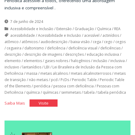
Periódica acessível a todos, oferecendo uma abordagem
inclusiva e compreensível .
7 de junho de 2024
Acessibilidade e Inclusão
/
Extensão
/
Graduação
/
Química
/
REA
acessibilidade
/
Acessibilidade e Inclusão
/
acessível
/
actinídios
/
atômico
/
atômicos
/
audiodescrição
/
baixa visão
/
cega
/
cego
/
cegos
/
cegueira
/
daltonismo
/
deficiência
/
deficiência visual
/
deficiências
/
descrição
/
descrição de imagens
/
descrições
/
educação inclusiva
/
elemento
/
elementos
/
gases nobres
/
halogênios
/
inclusão
/
inclusiva
/
inclusivo
/
lantanídios
/
LBI
/
Lei Brasileira de Inclusão da Pessoa com
Deficiência
/
massa
/
metais alcalinos
/
metais alcalinoterrosos
/
metais
de transição
/
não metais
/
pcd
/
PcDs
/
Periodic Table
/
Periodic Table
of the Elements
/
periódica
/
pessoa com deficiência
/
Pessoas com
Deficiência
/
química
/
químicas
/
semimetais
/
tabela
/
tabela periódica
"Tabela
"Tabela
Saiba Mais
Visite
periódica
periódica
acessível"
acessível"