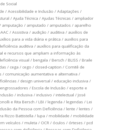
de Social
ade
/
Acessibilidade e Inclusão
/
Adaptações
/
tural
/
Ajuda Técnica
/
Ajudas Técnicas
/
ampliador
/
amputação
/
amputado
/
amputados
/
aparelho
SAAC
/
Assistiva
/
audição
/
auditiva
/
auxílios de
uxílios para a vida diária e prática
/
auxílios para
ficiência auditiva
/
auxílios para qualificação da
ual e recursos que ampliam a informação às
ficiência visual
/
bengala
/
Bersch
/
BLISS
/
Braile
odas
/
cega
/
cego
/
closed-caption
/
Comitê de
s
/
comunicação aumentativa e alternativa
/
ficiências
/
design universal
/
educação inclusiva
/
engrossadores
/
Escola de Inclusão
/
esporte e
inclusão
/
inclusiva
/
inclusivo
/
intelectual
/
José
onolli e Rita Bersch
/
LBI
/
legenda
/
legendas
/
Lei
Inclusão da Pessoa com Deficiência
/
lente
/
lentes
/
a Rizzo Battistella
/
lupa
/
mobilidade
/
mobilidade
em veículos
/
muleta
/
OCR
/
óculos
/
órteses
/
pcd
pessoa com deficiência
/
Pessoas com Deficiência