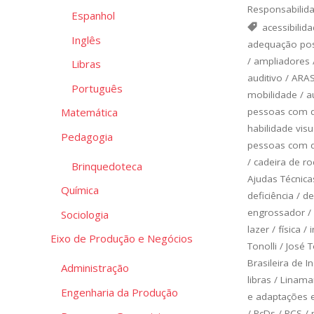
Responsabilida
Espanhol
acessibilid
Inglês
adequação pos
/
ampliadores
Libras
auditivo
/
ARA
Português
mobilidade
/
a
pessoas com de
Matemática
habilidade vis
Pedagogia
pessoas com de
/
cadeira de r
Brinquedoteca
Ajudas Técnica
Química
deficiência
/
de
engrossador
/
Sociologia
lazer
/
física
/
Eixo de Produção e Negócios
Tonolli
/
José T
Brasileira de 
Administração
libras
/
Linamar
Engenharia da Produção
e adaptações 
/
PcDs
/
PCS
/