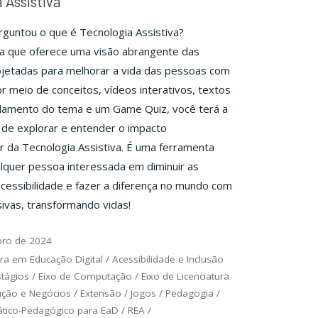
 Assistiva
rguntou o que é Tecnologia Assistiva?
ia que oferece uma visão abrangente das
ojetadas para melhorar a vida das pessoas com
or meio de conceitos, vídeos interativos, textos
damento do tema e um Game Quiz, você terá a
de explorar e entender o impacto
 da Tecnologia Assistiva. É uma ferramenta
alquer pessoa interessada em diminuir as
acessibilidade e fazer a diferença no mundo com
sivas, transformando vidas!
bro de 2024
ra em Educação Digital
/
Acessibilidade e Inclusão
stágios
/
Eixo de Computação
/
Eixo de Licenciatura
ução e Negócios
/
Extensão
/
Jogos
/
Pedagogia
/
ático-Pedagógico para EaD
/
REA
/