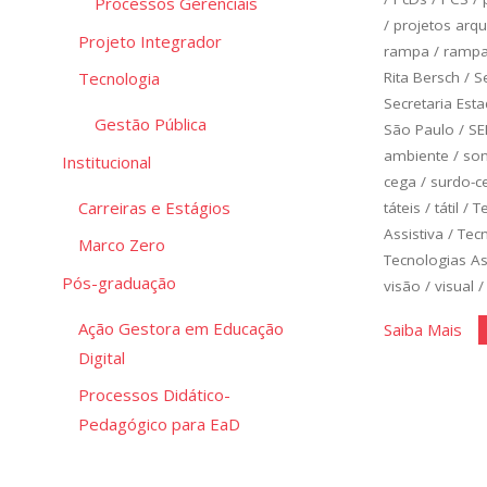
Processos Gerenciais
/
projetos arqu
Projeto Integrador
rampa
/
ramp
Rita Bersch
/
S
Tecnologia
Secretaria Est
Gestão Pública
São Paulo
/
SE
ambiente
/
so
Institucional
cega
/
surdo-c
Carreiras e Estágios
táteis
/
tátil
/
T
Assistiva
/
Tec
Marco Zero
Tecnologias As
Pós-graduação
visão
/
visual
Ação Gestora em Educação
"Te
Saiba Mais
Digital
Ass
Processos Didático-
Pedagógico para EaD