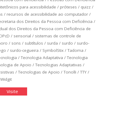
itetônicos para acessibilidade
/
próteses
/
quizz
/
as
/
recursos de acessibilidade ao computador
/
ecretaria dos Direitos da Pessoa com Deficiência
/
adual dos Direitos da Pessoa com Deficiência de
DPcD
/
sensorial
/
sistemas de controle de
noro
/
sons
/
subtítulos
/
surda
/
surdo
/
surdo-
ego
/
surdo-cegueira
/
SymbolStix
/
Tadoma
/
ecnologia
/
Tecnologia Adaptativa
/
Tecnologia
nologia de Apoio
/
Tecnologias Adaptativas
/
sistivas
/
Tecnologias de Apoio
/
Tonolli
/
TTY
/
/
Widgit
cnologia
"Tecnologia
Visite
istiva"
Assistiva"