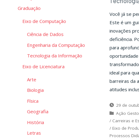
Tecnologia
Graduação
Você já se pe
Eixo de Computação
Este é um gu
inovações pr
Ciência de Dados
deficiência. P
Engenharia da Computação
para aprofun
Tecnologia da Informação
oportunidade 
transformador
Eixo de Licenciatura
ideal para qu
Arte
barreiras da 
atitudes inclu
Biologia
Física
29 de outu
Geografia
Ação Gesto
/
Carreiras e E
História
/
Eixo de Prod
Letras
Processos Did