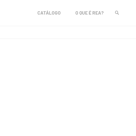
Skip
CATÁLOGO
O QUE É REA?
to
SEARCH
content