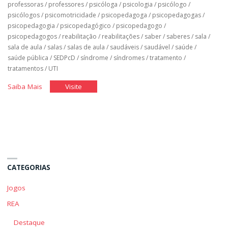
professoras
/
professores
/
psicóloga
/
psicologia
/
psicólogo
/
psicólogos
/
psicomotricidade
/
psicopedagoga
/
psicopedagogas
/
psicopedagogia
/
psicopedagógico
/
psicopedagogo
/
psicopedagogos
/
reabilitação
/
reabilitações
/
saber
/
saberes
/
sala
/
sala de aula
/
salas
/
salas de aula
/
saudáveis
/
saudável
/
saúde
/
saúde pública
/
SEDPcD
/
síndrome
/
síndromes
/
tratamento
/
tratamentos
/
UTI
"Classe
"Classe
Saiba Mais
Visite
Hospitalar"
Hospitalar"
CATEGORIAS
Jogos
REA
Destaque