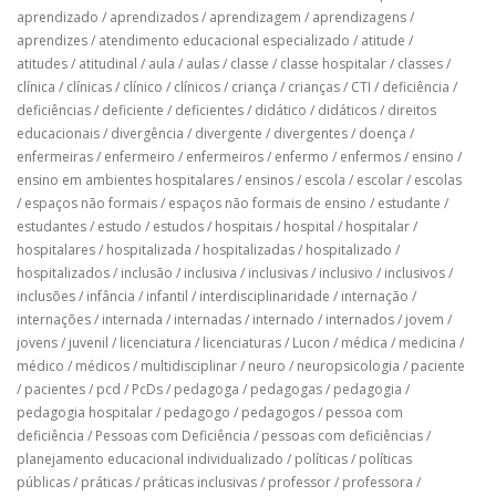
aprendizado
/
aprendizados
/
aprendizagem
/
aprendizagens
/
aprendizes
/
atendimento educacional especializado
/
atitude
/
atitudes
/
atitudinal
/
aula
/
aulas
/
classe
/
classe hospitalar
/
classes
/
clínica
/
clínicas
/
clínico
/
clínicos
/
criança
/
crianças
/
CTI
/
deficiência
/
deficiências
/
deficiente
/
deficientes
/
didático
/
didáticos
/
direitos
educacionais
/
divergência
/
divergente
/
divergentes
/
doença
/
enfermeiras
/
enfermeiro
/
enfermeiros
/
enfermo
/
enfermos
/
ensino
/
ensino em ambientes hospitalares
/
ensinos
/
escola
/
escolar
/
escolas
/
espaços não formais
/
espaços não formais de ensino
/
estudante
/
estudantes
/
estudo
/
estudos
/
hospitais
/
hospital
/
hospitalar
/
hospitalares
/
hospitalizada
/
hospitalizadas
/
hospitalizado
/
hospitalizados
/
inclusão
/
inclusiva
/
inclusivas
/
inclusivo
/
inclusivos
/
inclusões
/
infância
/
infantil
/
interdisciplinaridade
/
internação
/
internações
/
internada
/
internadas
/
internado
/
internados
/
jovem
/
jovens
/
juvenil
/
licenciatura
/
licenciaturas
/
Lucon
/
médica
/
medicina
/
médico
/
médicos
/
multidisciplinar
/
neuro
/
neuropsicologia
/
paciente
/
pacientes
/
pcd
/
PcDs
/
pedagoga
/
pedagogas
/
pedagogia
/
pedagogia hospitalar
/
pedagogo
/
pedagogos
/
pessoa com
deficiência
/
Pessoas com Deficiência
/
pessoas com deficiências
/
planejamento educacional individualizado
/
políticas
/
políticas
públicas
/
práticas
/
práticas inclusivas
/
professor
/
professora
/