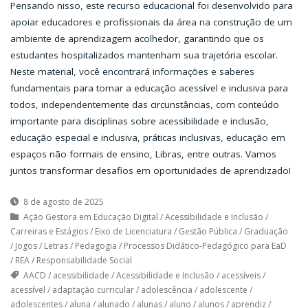
Pensando nisso, este recurso educacional foi desenvolvido para
apoiar educadores e profissionais da área na construção de um
ambiente de aprendizagem acolhedor, garantindo que os
estudantes hospitalizados mantenham sua trajetória escolar.
Neste material, você encontrará informações e saberes
fundamentais para tornar a educação acessível e inclusiva para
todos, independentemente das circunstâncias, com conteúdo
importante para disciplinas sobre acessibilidade e inclusão,
educação especial e inclusiva, práticas inclusivas, educação em
espaços não formais de ensino, Libras, entre outras. Vamos
juntos transformar desafios em oportunidades de aprendizado!
8 de agosto de 2025
Ação Gestora em Educação Digital
/
Acessibilidade e Inclusão
/
Carreiras e Estágios
/
Eixo de Licenciatura
/
Gestão Pública
/
Graduação
/
Jogos
/
Letras
/
Pedagogia
/
Processos Didático-Pedagógico para EaD
/
REA
/
Responsabilidade Social
AACD
/
acessibilidade
/
Acessibilidade e Inclusão
/
acessíveis
/
acessível
/
adaptação curricular
/
adolescência
/
adolescente
/
adolescentes
/
aluna
/
alunado
/
alunas
/
aluno
/
alunos
/
aprendiz
/