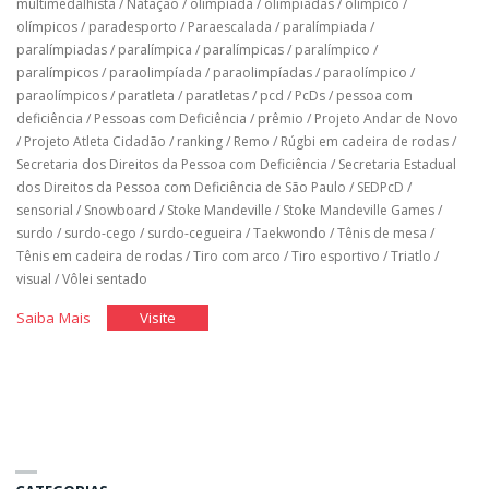
multimedalhista
/
Natação
/
olimpíada
/
olimpíadas
/
olímpico
/
olímpicos
/
paradesporto
/
Paraescalada
/
paralímpiada
/
paralímpiadas
/
paralímpica
/
paralímpicas
/
paralímpico
/
paralímpicos
/
paraolimpíada
/
paraolimpíadas
/
paraolímpico
/
paraolímpicos
/
paratleta
/
paratletas
/
pcd
/
PcDs
/
pessoa com
deficiência
/
Pessoas com Deficiência
/
prêmio
/
Projeto Andar de Novo
/
Projeto Atleta Cidadão
/
ranking
/
Remo
/
Rúgbi em cadeira de rodas
/
Secretaria dos Direitos da Pessoa com Deficiência
/
Secretaria Estadual
dos Direitos da Pessoa com Deficiência de São Paulo
/
SEDPcD
/
sensorial
/
Snowboard
/
Stoke Mandeville
/
Stoke Mandeville Games
/
surdo
/
surdo-cego
/
surdo-cegueira
/
Taekwondo
/
Tênis de mesa
/
Tênis em cadeira de rodas
/
Tiro com arco
/
Tiro esportivo
/
Triatlo
/
visual
/
Vôlei sentado
"História
"História
Saiba Mais
Visite
do
do
Brasil
Brasil
nos
nos
jogos
jogos
paralímpicos"
paralímpicos"