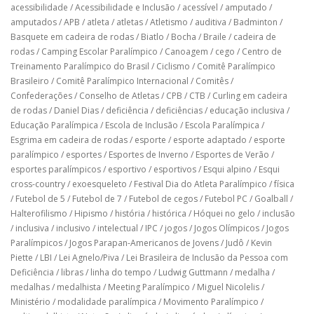
acessibilidade
/
Acessibilidade e Inclusão
/
acessível
/
amputado
/
amputados
/
APB
/
atleta
/
atletas
/
Atletismo
/
auditiva
/
Badminton
/
Basquete em cadeira de rodas
/
Biatlo
/
Bocha
/
Braile
/
cadeira de
rodas
/
Camping Escolar Paralímpico
/
Canoagem
/
cego
/
Centro de
Treinamento Paralímpico do Brasil
/
Ciclismo
/
Comitê Paralímpico
Brasileiro
/
Comitê Paralímpico Internacional
/
Comitês
/
Confederações
/
Conselho de Atletas
/
CPB
/
CTB
/
Curling em cadeira
de rodas
/
Daniel Dias
/
deficiência
/
deficiências
/
educação inclusiva
/
Educação Paralímpica
/
Escola de Inclusão
/
Escola Paralímpica
/
Esgrima em cadeira de rodas
/
esporte
/
esporte adaptado
/
esporte
paralímpico
/
esportes
/
Esportes de Inverno
/
Esportes de Verão
/
esportes paralímpicos
/
esportivo
/
esportivos
/
Esqui alpino
/
Esqui
cross-country
/
exoesqueleto
/
Festival Dia do Atleta Paralímpico
/
física
/
Futebol de 5
/
Futebol de 7
/
Futebol de cegos
/
Futebol PC
/
Goalball
/
Halterofilismo
/
Hipismo
/
história
/
histórica
/
Hóquei no gelo
/
inclusão
/
inclusiva
/
inclusivo
/
intelectual
/
IPC
/
jogos
/
Jogos Olímpicos
/
Jogos
Paralímpicos
/
Jogos Parapan-Americanos de Jovens
/
Judô
/
Kevin
Piette
/
LBI
/
Lei Agnelo/Piva
/
Lei Brasileira de Inclusão da Pessoa com
Deficiência
/
libras
/
linha do tempo
/
Ludwig Guttmann
/
medalha
/
medalhas
/
medalhista
/
Meeting Paralímpico
/
Miguel Nicolelis
/
Ministério
/
modalidade paralímpica
/
Movimento Paralímpico
/