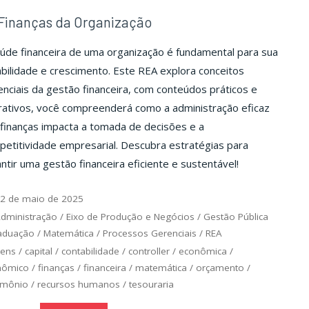
Finanças da Organização
úde financeira de uma organização é fundamental para sua
bilidade e crescimento. Este REA explora conceitos
nciais da gestão financeira, com conteúdos práticos e
rativos, você compreenderá como a administração eficaz
finanças impacta a tomada de decisões e a
etitividade empresarial. Descubra estratégias para
ntir uma gestão financeira eficiente e sustentável!
2 de maio de 2025
dministração
/
Eixo de Produção e Negócios
/
Gestão Pública
aduação
/
Matemática
/
Processos Gerenciais
/
REA
bens
/
capital
/
contabilidade
/
controller
/
econômica
/
nômico
/
finanças
/
financeira
/
matemática
/
orçamento
/
imônio
/
recursos humanos
/
tesouraria