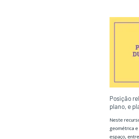
a
Lóg
Posição rel
plano, e pl
Neste recurso
geométrica e 
espaço, entre