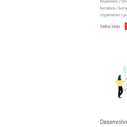
financeiro
/
fi
lucrativa
/
lucra
orçamento
/
p
"O
Saiba Mais
Fin
II"
Desenvolv