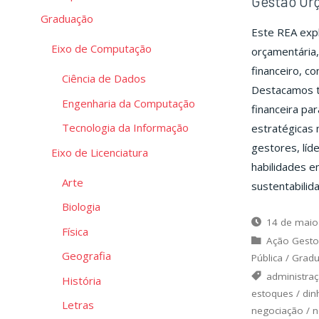
Gestão Or
Graduação
Este REA exp
Eixo de Computação
orçamentária
financeiro, c
Ciência de Dados
Destacamos t
Engenharia da Computação
financeira pa
Tecnologia da Informação
estratégicas 
gestores, líd
Eixo de Licenciatura
habilidades em
Arte
sustentabilid
Biologia
14 de maio
Física
Ação Gesto
Geografia
Pública
/
Grad
administra
História
estoques
/
din
Letras
negociação
/
n