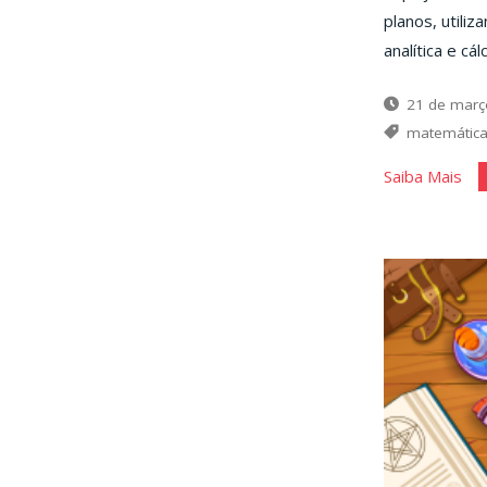
planos, utili
analítica e cál
21 de març
matemátic
"Po
Saiba Mais
rel
ent
du
ret
ret
e
pla
e
pla
e