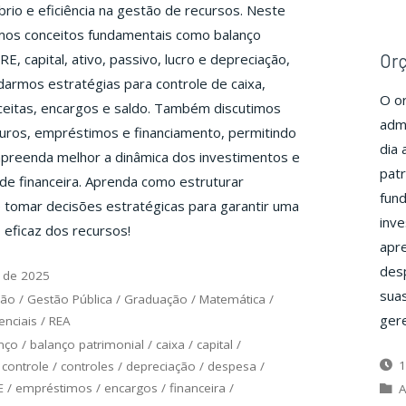
íbrio e eficiência na gestão de recursos. Neste
mos conceitos fundamentais como balanço
Orç
RE, capital, ativo, passivo, lucro e depreciação,
armos estratégias para controle de caixa,
O or
ceitas, encargos e saldo. Também discutimos
admi
uros, empréstimos e financiamento, permitindo
dia 
preenda melhor a dinâmica dos investimentos e
patr
ade financeira. Aprenda como estruturar
fund
tomar decisões estratégicas para garantir uma
inv
 eficaz dos recursos!
apre
desp
 de 2025
suas
ção
/
Gestão Pública
/
Graduação
/
Matemática
/
ger
nciais
/
REA
nço
/
balanço patrimonial
/
caixa
/
capital
/
1
/
controle
/
controles
/
depreciação
/
despesa
/
E
/
empréstimos
/
encargos
/
financeira
/
A