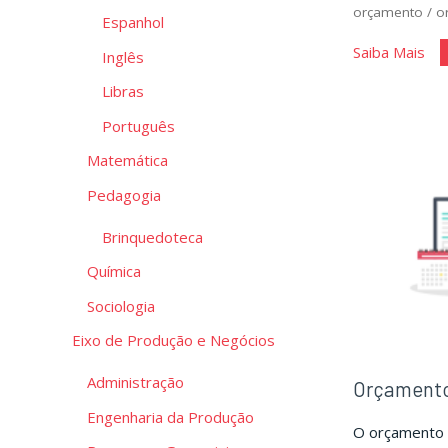
orçamento
/
o
Espanhol
"Ge
Saiba Mais
Inglês
Orç
Libras
Português
Matemática
Pedagogia
Brinquedoteca
Química
Sociologia
Eixo de Produção e Negócios
Administração
Orçamento 
Engenharia da Produção
O orçamento f