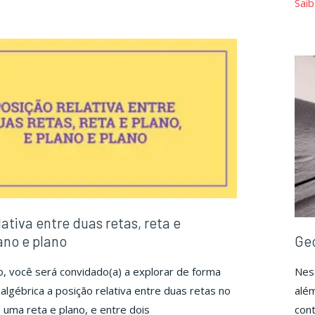
Saib
a
ica"
Lógica"
ativa entre duas retas, reta e
ano e plano
Geo
, você será convidado(a) a explorar de forma
Nest
algébrica a posição relativa entre duas retas no
além
 uma reta e plano, e entre dois
cont