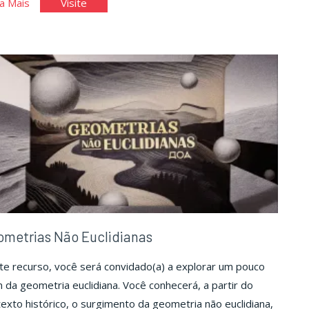
"As
"As
a Mais
Visite
Finanças
Finanças
da
da
Organização"
Organização"
metrias Não Euclidianas
e recurso, você será convidado(a) a explorar um pouco
 da geometria euclidiana. Você conhecerá, a partir do
exto histórico, o surgimento da geometria não euclidiana,