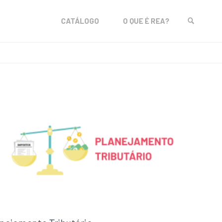
Skip
CATÁLOGO
O QUE É REA?
to
SEARCH
content