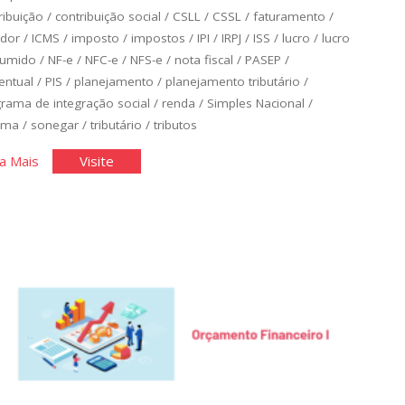
ribuição
/
contribuição social
/
CSLL
/
CSSL
/
faturamento
/
ador
/
ICMS
/
imposto
/
impostos
/
IPI
/
IRPJ
/
ISS
/
lucro
/
lucro
sumido
/
NF-e
/
NFC-e
/
NFS-e
/
nota fiscal
/
PASEP
/
entual
/
PIS
/
planejamento
/
planejamento tributário
/
rama de integração social
/
renda
/
Simples Nacional
/
ema
/
sonegar
/
tributário
/
tributos
"Planejamento
"Planejamento
a Mais
Visite
Tributário"
Tributário"