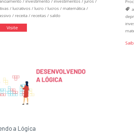
nanciamento
/
investimento
/
investimentos
/
juros
/
Proc
tivas
/
lucrativos
/
lucro
/
lucros
/
matemática
/
a
assivo
/
receita
/
receitas
/
saldo
depr
inve
rçamento
"Orçamento
Visite
mat
anceiro
Financeiro
Saib
II"
endo a Lógica