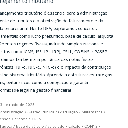
nejamento Tributário
anejamento tributário é essencial para a administração
iente de tributos e a otimização do faturamento e da
da empresarial. Neste REA, exploramos conceitos
amentais como lucro presumido, base de cálculo, alíquota
ferentes regimes fiscais, incluindo Simples Nacional e
stos como ICMS, ISS, IPI, IRPJ, CSLL, COFINS e PASEP.
rdamos também a importância das notas fiscais
rônicas (NF-e, NFS-e, NFC-e) e o impacto da contribuição
al no sistema tributário. Aprenda a estruturar estratégias
ais, evitar riscos como a sonegação e garantir
ormidade legal na gestão financeira!
3 de maio de 2025
dministração
/
Gestão Pública
/
Graduação
/
Matemática
/
essos Gerenciais
/
REA
líquota
/
base de cálculo
/
calculado
/
cálculo
/
COFINS
/