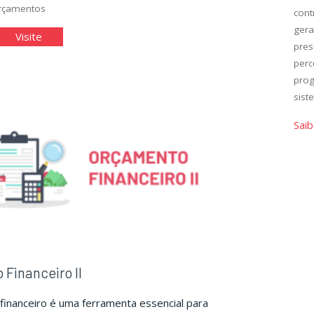
rçamentos
cont
ger
stão
"Gestão
Visite
pre
amentária"
Orçamentária"
perc
prog
sist
Saib
Financeiro II
inanceiro é uma ferramenta essencial para