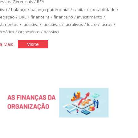
essos Gerenciais
/
REA
tivo
/
balanço
/
balanço patrimonial
/
capital
/
contabilidade
/
eciação
/
DRE
/
financeira
/
financeiro
/
investimento
/
stimentos
/
lucrativa
/
lucrativas
/
lucrativos
/
lucro
/
lucros
/
emática
/
orçamento
/
passivo
"Orçamento
"Orçamento
a Mais
Visite
Financeiro
Financeiro
I"
I"