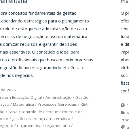
çamentária
Pla
lora conceitos fundamentais da gestão
O pl
, abordando estratégias para o planejamento
efic
ontrole de estoques e administração de caixa.
ren
écnicas de negociação e uso da matemática
fund
ra otimizar recursos e garantir decisões
e di
mais assertivas. O conteúdo é ideal para
impo
eres e profissionais que buscam aprimorar suas
Abo
 gestão financeira, garantindo eficiência e
elet
ade nos negócios.
soci
fisc
 de 2025
conf
ra em Educação Digital
/
Administração
/
Gestão
uação
/
Matemática
/
Processos Gerenciais
/
REA
1
ção
/
caixa
/
controle de estoque
/
controle de
A
heiro
/
gestão
/
liderança
/
matemática
/
Proc
egociar
/
orçamentária
/
orçamentário
/
a