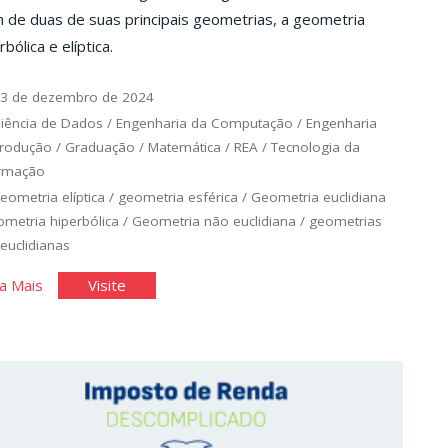
 de duas de suas principais geometrias, a geometria
rbólica e elíptica.
3 de dezembro de 2024
iência de Dados
/
Engenharia da Computação
/
Engenharia
Produção
/
Graduação
/
Matemática
/
REA
/
Tecnologia da
ormação
eometria elíptica
/
geometria esférica
/
Geometria euclidiana
metria hiperbólica
/
Geometria não euclidiana
/
geometrias
euclidianas
"Geometrias
"Geometrias
a Mais
Visite
Não
Não
Euclidianas"
Euclidianas"