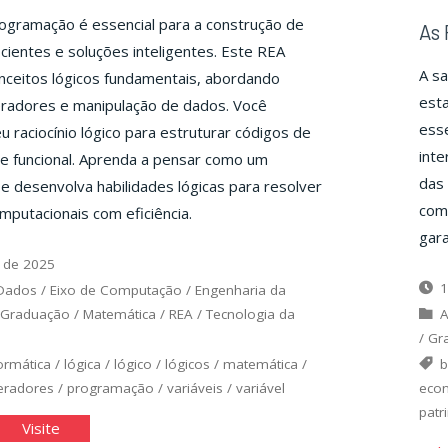
rogramação é essencial para a construção de
As 
icientes e soluções inteligentes. Este REA
A sa
nceitos lógicos fundamentais, abordando
esta
eradores e manipulação de dados. Você
esse
u raciocínio lógico para estruturar códigos de
inte
 e funcional. Aprenda a pensar como um
das 
 desenvolva habilidades lógicas para resolver
comp
putacionais com eficiência.
gara
 de 2025
1
 Dados
/
Eixo de Computação
/
Engenharia da
Graduação
/
Matemática
/
REA
/
Tecnologia da
A
/
Gr
ormática
/
lógica
/
lógico
/
lógicos
/
matemática
/
eradores
/
programação
/
variáveis
/
variável
eco
patr
senvolvendo
"Desenvolvendo
Visite