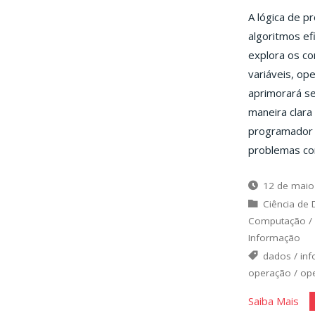
A lógica de p
algoritmos ef
explora os co
variáveis, op
aprimorará se
maneira clara
programador e
problemas com
12 de maio
Ciência de
Computação
/
Informação
dados
/
inf
operação
/
op
"De
Saiba Mais