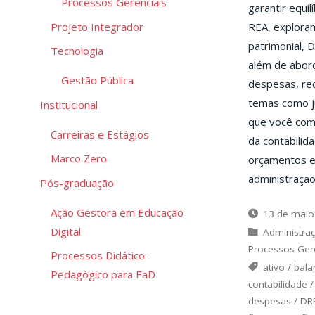
Processos Gerenciais
garantir equil
REA, explora
Projeto Integrador
patrimonial, D
Tecnologia
além de abord
Gestão Pública
despesas, re
temas como j
Institucional
que você com
Carreiras e Estágios
da contabilid
Marco Zero
orçamentos e 
administração
Pós-graduação
Ação Gestora em Educação
13 de maio
Digital
Administra
Processos Gere
Processos Didático-
ativo
/
bala
Pedagógico para EaD
contabilidade
despesas
/
DR