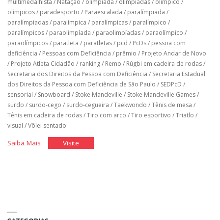
multimedalhista
/
Natação
/
olimpíada
/
olimpíadas
/
olímpico
/
olímpicos
/
paradesporto
/
Paraescalada
/
paralímpiada
/
paralímpiadas
/
paralímpica
/
paralímpicas
/
paralímpico
/
paralímpicos
/
paraolimpíada
/
paraolimpíadas
/
paraolímpico
/
paraolímpicos
/
paratleta
/
paratletas
/
pcd
/
PcDs
/
pessoa com
deficiência
/
Pessoas com Deficiência
/
prêmio
/
Projeto Andar de Novo
/
Projeto Atleta Cidadão
/
ranking
/
Remo
/
Rúgbi em cadeira de rodas
/
Secretaria dos Direitos da Pessoa com Deficiência
/
Secretaria Estadual
dos Direitos da Pessoa com Deficiência de São Paulo
/
SEDPcD
/
sensorial
/
Snowboard
/
Stoke Mandeville
/
Stoke Mandeville Games
/
surdo
/
surdo-cego
/
surdo-cegueira
/
Taekwondo
/
Tênis de mesa
/
Tênis em cadeira de rodas
/
Tiro com arco
/
Tiro esportivo
/
Triatlo
/
visual
/
Vôlei sentado
"História
"História
Saiba Mais
Visite
do
do
Brasil
Brasil
nos
nos
jogos
jogos
paralímpicos"
paralímpicos"