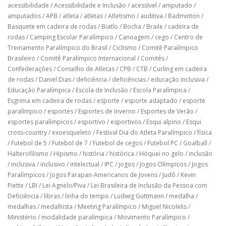
acessibilidade
/
Acessibilidade e Inclusão
/
acessível
/
amputado
/
amputados
/
APB
/
atleta
/
atletas
/
Atletismo
/
auditiva
/
Badminton
/
Basquete em cadeira de rodas
/
Biatlo
/
Bocha
/
Braile
/
cadeira de
rodas
/
Camping Escolar Paralímpico
/
Canoagem
/
cego
/
Centro de
Treinamento Paralímpico do Brasil
/
Ciclismo
/
Comitê Paralímpico
Brasileiro
/
Comitê Paralímpico Internacional
/
Comitês
/
Confederações
/
Conselho de Atletas
/
CPB
/
CTB
/
Curling em cadeira
de rodas
/
Daniel Dias
/
deficiência
/
deficiências
/
educação inclusiva
/
Educação Paralímpica
/
Escola de Inclusão
/
Escola Paralímpica
/
Esgrima em cadeira de rodas
/
esporte
/
esporte adaptado
/
esporte
paralímpico
/
esportes
/
Esportes de Inverno
/
Esportes de Verão
/
esportes paralímpicos
/
esportivo
/
esportivos
/
Esqui alpino
/
Esqui
cross-country
/
exoesqueleto
/
Festival Dia do Atleta Paralímpico
/
física
/
Futebol de 5
/
Futebol de 7
/
Futebol de cegos
/
Futebol PC
/
Goalball
/
Halterofilismo
/
Hipismo
/
história
/
histórica
/
Hóquei no gelo
/
inclusão
/
inclusiva
/
inclusivo
/
intelectual
/
IPC
/
jogos
/
Jogos Olímpicos
/
Jogos
Paralímpicos
/
Jogos Parapan-Americanos de Jovens
/
Judô
/
Kevin
Piette
/
LBI
/
Lei Agnelo/Piva
/
Lei Brasileira de Inclusão da Pessoa com
Deficiência
/
libras
/
linha do tempo
/
Ludwig Guttmann
/
medalha
/
medalhas
/
medalhista
/
Meeting Paralímpico
/
Miguel Nicolelis
/
Ministério
/
modalidade paralímpica
/
Movimento Paralímpico
/