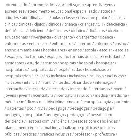
aprendizado
/
aprendizados
/
aprendizagem
/
aprendizagens
/
aprendizes
/
atendimento educacional especializado
/
atitude
/
atitudes
/
atitudinal
/
aula
/
aulas
/
classe
/
classe hospitalar
/
classes
/
clínica
/
clínicas
/
clínico
/
clínicos
/
criança
/
crianças
/
CTI
/
deficiência
/
deficiências
/
deficiente
/
deficientes
/
didático
/
didáticos
/
direitos
educacionais
/
divergência
/
divergente
/
divergentes
/
doença
/
enfermeiras
/
enfermeiro
/
enfermeiros
/
enfermo
/
enfermos
/
ensino
/
ensino em ambientes hospitalares
/
ensinos
/
escola
/
escolar
/
escolas
/
espaços não formais
/
espaços não formais de ensino
/
estudante
/
estudantes
/
estudo
/
estudos
/
hospitais
/
hospital
/
hospitalar
/
hospitalares
/
hospitalizada
/
hospitalizadas
/
hospitalizado
/
hospitalizados
/
inclusão
/
inclusiva
/
inclusivas
/
inclusivo
/
inclusivos
/
inclusões
/
infância
/
infantil
/
interdisciplinaridade
/
internação
/
internações
/
internada
/
internadas
/
internado
/
internados
/
jovem
/
jovens
/
juvenil
/
licenciatura
/
licenciaturas
/
Lucon
/
médica
/
medicina
/
médico
/
médicos
/
multidisciplinar
/
neuro
/
neuropsicologia
/
paciente
/
pacientes
/
pcd
/
PcDs
/
pedagoga
/
pedagogas
/
pedagogia
/
pedagogia hospitalar
/
pedagogo
/
pedagogos
/
pessoa com
deficiência
/
Pessoas com Deficiência
/
pessoas com deficiências
/
planejamento educacional individualizado
/
políticas
/
políticas
públicas
/
práticas
/
práticas inclusivas
/
professor
/
professora
/