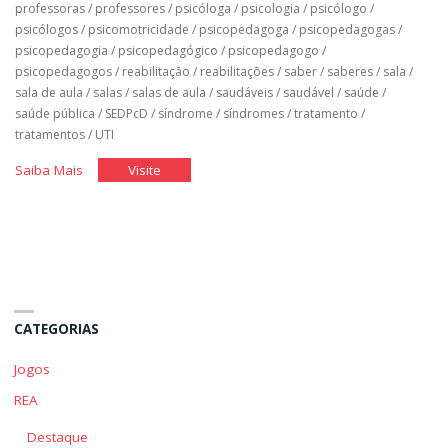
professoras
/
professores
/
psicóloga
/
psicologia
/
psicólogo
/
psicólogos
/
psicomotricidade
/
psicopedagoga
/
psicopedagogas
/
psicopedagogia
/
psicopedagógico
/
psicopedagogo
/
psicopedagogos
/
reabilitação
/
reabilitações
/
saber
/
saberes
/
sala
/
sala de aula
/
salas
/
salas de aula
/
saudáveis
/
saudável
/
saúde
/
saúde pública
/
SEDPcD
/
síndrome
/
síndromes
/
tratamento
/
tratamentos
/
UTI
"Classe
"Classe
Saiba Mais
Visite
Hospitalar"
Hospitalar"
CATEGORIAS
Jogos
REA
Destaque