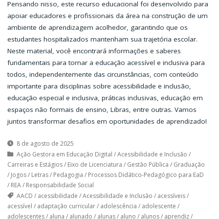
Pensando nisso, este recurso educacional foi desenvolvido para
apoiar educadores e profissionais da área na construção de um
ambiente de aprendizagem acolhedor, garantindo que os
estudantes hospitalizados mantenham sua trajetória escolar.
Neste material, você encontrará informações e saberes
fundamentais para tornar a educação acessível e inclusiva para
todos, independentemente das circunstâncias, com conteúdo
importante para disciplinas sobre acessibilidade e inclusão,
educação especial e inclusiva, práticas inclusivas, educação em
espaços não formais de ensino, Libras, entre outras. Vamos
juntos transformar desafios em oportunidades de aprendizado!
8 de agosto de 2025
Ação Gestora em Educação Digital
/
Acessibilidade e Inclusão
/
Carreiras e Estágios
/
Eixo de Licenciatura
/
Gestão Pública
/
Graduação
/
Jogos
/
Letras
/
Pedagogia
/
Processos Didático-Pedagógico para EaD
/
REA
/
Responsabilidade Social
AACD
/
acessibilidade
/
Acessibilidade e Inclusão
/
acessíveis
/
acessível
/
adaptação curricular
/
adolescência
/
adolescente
/
adolescentes
/
aluna
/
alunado
/
alunas
/
aluno
/
alunos
/
aprendiz
/