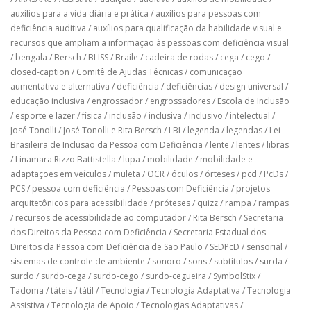
auxílios para a vida diária e prática
/
auxílios para pessoas com
deficiência auditiva
/
auxílios para qualificação da habilidade visual e
recursos que ampliam a informação às pessoas com deficiência visual
/
bengala
/
Bersch
/
BLISS
/
Braile
/
cadeira de rodas
/
cega
/
cego
/
closed-caption
/
Comitê de Ajudas Técnicas
/
comunicação
aumentativa e alternativa
/
deficiência
/
deficiências
/
design universal
/
educação inclusiva
/
engrossador
/
engrossadores
/
Escola de Inclusão
/
esporte e lazer
/
física
/
inclusão
/
inclusiva
/
inclusivo
/
intelectual
/
José Tonolli
/
José Tonolli e Rita Bersch
/
LBI
/
legenda
/
legendas
/
Lei
Brasileira de Inclusão da Pessoa com Deficiência
/
lente
/
lentes
/
libras
/
Linamara Rizzo Battistella
/
lupa
/
mobilidade
/
mobilidade e
adaptações em veículos
/
muleta
/
OCR
/
óculos
/
órteses
/
pcd
/
PcDs
/
PCS
/
pessoa com deficiência
/
Pessoas com Deficiência
/
projetos
arquitetônicos para acessibilidade
/
próteses
/
quizz
/
rampa
/
rampas
/
recursos de acessibilidade ao computador
/
Rita Bersch
/
Secretaria
dos Direitos da Pessoa com Deficiência
/
Secretaria Estadual dos
Direitos da Pessoa com Deficiência de São Paulo
/
SEDPcD
/
sensorial
/
sistemas de controle de ambiente
/
sonoro
/
sons
/
subtítulos
/
surda
/
surdo
/
surdo-cega
/
surdo-cego
/
surdo-cegueira
/
SymbolStix
/
Tadoma
/
táteis
/
tátil
/
Tecnologia
/
Tecnologia Adaptativa
/
Tecnologia
Assistiva
/
Tecnologia de Apoio
/
Tecnologias Adaptativas
/