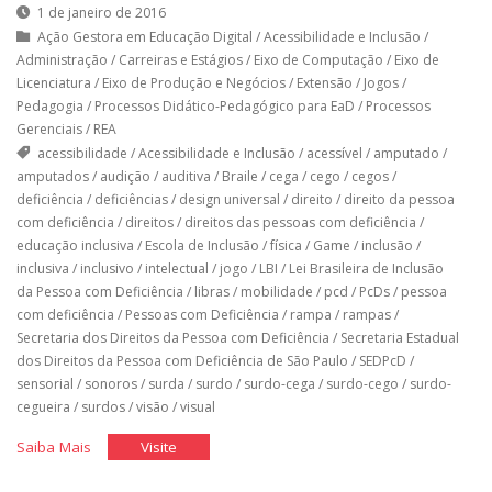
1 de janeiro de 2016
Ação Gestora em Educação Digital
/
Acessibilidade e Inclusão
/
Administração
/
Carreiras e Estágios
/
Eixo de Computação
/
Eixo de
Licenciatura
/
Eixo de Produção e Negócios
/
Extensão
/
Jogos
/
Pedagogia
/
Processos Didático-Pedagógico para EaD
/
Processos
Gerenciais
/
REA
acessibilidade
/
Acessibilidade e Inclusão
/
acessível
/
amputado
/
amputados
/
audição
/
auditiva
/
Braile
/
cega
/
cego
/
cegos
/
deficiência
/
deficiências
/
design universal
/
direito
/
direito da pessoa
com deficiência
/
direitos
/
direitos das pessoas com deficiência
/
educação inclusiva
/
Escola de Inclusão
/
física
/
Game
/
inclusão
/
inclusiva
/
inclusivo
/
intelectual
/
jogo
/
LBI
/
Lei Brasileira de Inclusão
da Pessoa com Deficiência
/
libras
/
mobilidade
/
pcd
/
PcDs
/
pessoa
com deficiência
/
Pessoas com Deficiência
/
rampa
/
rampas
/
Secretaria dos Direitos da Pessoa com Deficiência
/
Secretaria Estadual
dos Direitos da Pessoa com Deficiência de São Paulo
/
SEDPcD
/
sensorial
/
sonoros
/
surda
/
surdo
/
surdo-cega
/
surdo-cego
/
surdo-
cegueira
/
surdos
/
visão
/
visual
"Cinco
"Cinco
Saiba Mais
Visite
Acertos
Acertos