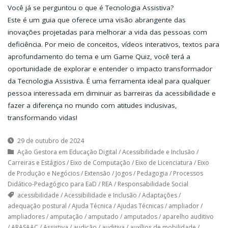
Você já se perguntou o que é Tecnologia Assistiva?
Este é um guia que oferece uma visão abrangente das
inovações projetadas para melhorar a vida das pessoas com
deficiência. Por meio de conceitos, vídeos interativos, textos para
aprofundamento do tema e um Game Quiz, você terá a
oportunidade de explorar e entender o impacto transformador
da Tecnologia Assistiva. É uma ferramenta ideal para qualquer
pessoa interessada em diminuir as barreiras da acessibilidade e
fazer a diferença no mundo com atitudes inclusivas,
transformando vidas!
29 de outubro de 2024
Ação Gestora em Educação Digital
/
Acessibilidade e Inclusão
/
Carreiras e Estágios
/
Eixo de Computação
/
Eixo de Licenciatura
/
Eixo
de Produção e Negócios
/
Extensão
/
Jogos
/
Pedagogia
/
Processos
Didático-Pedagógico para EaD
/
REA
/
Responsabilidade Social
acessibilidade
/
Acessibilidade e Inclusão
/
Adaptações
/
adequação postural
/
Ajuda Técnica
/
Ajudas Técnicas
/
ampliador
/
ampliadores
/
amputação
/
amputado
/
amputados
/
aparelho auditivo
/
ARASAAC
/
Assistiva
/
audição
/
auditiva
/
auxílios de mobilidade
/