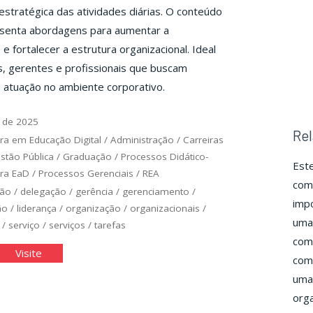
stratégica das atividades diárias. O conteúdo
enta abordagens para aumentar a
e fortalecer a estrutura organizacional. Ideal
, gerentes e profissionais que buscam
 atuação no ambiente corporativo.
 de 2025
Rel
ra em Educação Digital
/
Administração
/
Carreiras
stão Pública
/
Graduação
/
Processos Didático-
Este
ra EaD
/
Processos Gerenciais
/
REA
comu
ção
/
delegação
/
gerência
/
gerenciamento
/
impo
ão
/
liderança
/
organização
/
organizacionais
/
uma 
/
serviço
/
serviços
/
tarefas
como
tinas
"Rotinas
Visite
comu
e
uma 
viços
Serviços
orga
anizacionais"
Organizacionais"