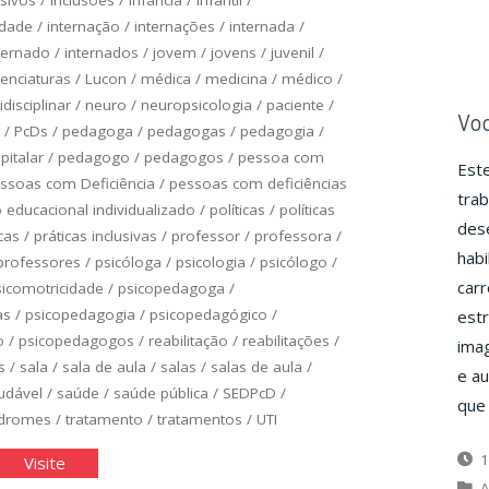
idade
/
internação
/
internações
/
internada
/
ternado
/
internados
/
jovem
/
jovens
/
juvenil
/
cenciaturas
/
Lucon
/
médica
/
medicina
/
médico
/
idisciplinar
/
neuro
/
neuropsicologia
/
paciente
/
Voc
/
PcDs
/
pedagoga
/
pedagogas
/
pedagogia
/
italar
/
pedagogo
/
pedagogos
/
pessoa com
Est
ssoas com Deficiência
/
pessoas com deficiências
trab
educacional individualizado
/
políticas
/
políticas
dese
cas
/
práticas inclusivas
/
professor
/
professora
/
habi
professores
/
psicóloga
/
psicologia
/
psicólogo
/
car
sicomotricidade
/
psicopedagoga
/
as
/
psicopedagogia
/
psicopedagógico
/
est
o
/
psicopedagogos
/
reabilitação
/
reabilitações
/
imag
s
/
sala
/
sala de aula
/
salas
/
salas de aula
/
e au
udável
/
saúde
/
saúde pública
/
SEDPcD
/
que
ndromes
/
tratamento
/
tratamentos
/
UTI
1
asse
"Classe
Visite
A