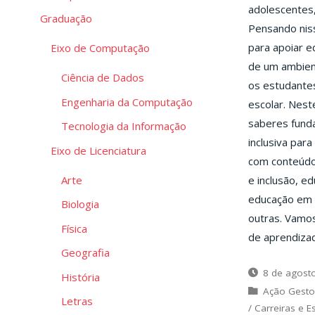
adolescentes,
Graduação
Pensando niss
para apoiar e
Eixo de Computação
de um ambien
Ciência de Dados
os estudantes
Engenharia da Computação
escolar. Nest
saberes funda
Tecnologia da Informação
inclusiva par
Eixo de Licenciatura
com conteúdo 
Arte
e inclusão, ed
educação em e
Biologia
outras. Vamo
Física
de aprendiza
Geografia
8 de agost
História
Ação Gesto
Letras
/
Carreiras e E