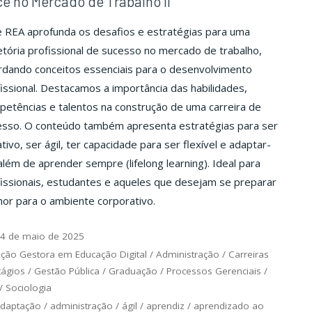
ê no Mercado de Trabalho II
e REA aprofunda os desafios e estratégias para uma
etória profissional de sucesso no mercado de trabalho,
rdando conceitos essenciais para o desenvolvimento
issional. Destacamos a importância das habilidades,
etências e talentos na construção de uma carreira de
esso. O conteúdo também apresenta estratégias para ser
tivo, ser ágil, ter capacidade para ser flexível e adaptar-
além de aprender sempre (lifelong learning). Ideal para
issionais, estudantes e aqueles que desejam se preparar
or para o ambiente corporativo.
4 de maio de 2025
ção Gestora em Educação Digital
/
Administração
/
Carreiras
tágios
/
Gestão Pública
/
Graduação
/
Processos Gerenciais
/
/
Sociologia
daptação
/
administração
/
ágil
/
aprendiz
/
aprendizado ao