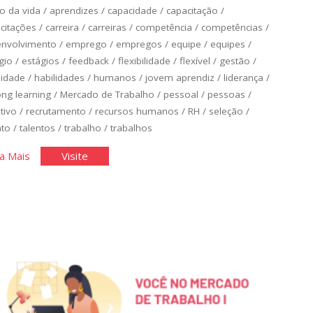
o da vida
/
aprendizes
/
capacidade
/
capacitação
/
citações
/
carreira
/
carreiras
/
competência
/
competências
/
envolvimento
/
emprego
/
empregos
/
equipe
/
equipes
/
gio
/
estágios
/
feedback
/
flexibilidade
/
flexível
/
gestão
/
lidade
/
habilidades
/
humanos
/
jovem aprendiz
/
liderança
/
long learning
/
Mercado de Trabalho
/
pessoal
/
pessoas
/
tivo
/
recrutamento
/
recursos humanos
/
RH
/
seleção
/
nto
/
talentos
/
trabalho
/
trabalhos
"Você
"Você
a Mais
Visite
no
no
Mercado
Mercado
de
de
Trabalho
Trabalho
II"
II"