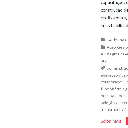
capacitação, 
construção de
profissionais
suas habilida
14 de maio
Ação Gesto
e Estágios
/
Ge
REA
administra
avaliação
/
cap
colaborador
/
funcionário
/
g
pessoal
/
pess
seleção
/
sele
treinamento
/
"Re
Saiba Mais