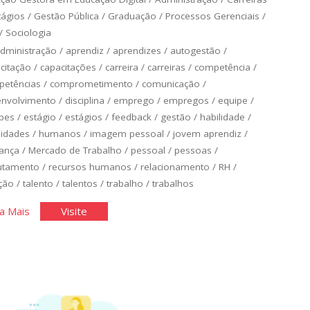
tágios
/
Gestão Pública
/
Graduação
/
Processos Gerenciais
/
/
Sociologia
dministração
/
aprendiz
/
aprendizes
/
autogestão
/
citação
/
capacitações
/
carreira
/
carreiras
/
competência
/
petências
/
comprometimento
/
comunicação
/
envolvimento
/
disciplina
/
emprego
/
empregos
/
equipe
/
pes
/
estágio
/
estágios
/
feedback
/
gestão
/
habilidade
/
lidades
/
humanos
/
imagem pessoal
/
jovem aprendiz
/
rança
/
Mercado de Trabalho
/
pessoal
/
pessoas
/
utamento
/
recursos humanos
/
relacionamento
/
RH
/
ção
/
talento
/
talentos
/
trabalho
/
trabalhos
"Você
"Você
a Mais
Visite
no
no
Mercado
Mercado
de
de
Trabalho
Trabalho
I"
I"