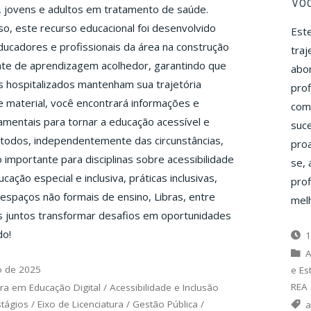
Voc
 jovens e adultos em tratamento de saúde.
o, este recurso educacional foi desenvolvido
Est
ducadores e profissionais da área na construção
traj
te de aprendizagem acolhedor, garantindo que
abo
 hospitalizados mantenham sua trajetória
prof
e material, você encontrará informações e
comp
mentais para tornar a educação acessível e
suc
a todos, independentemente das circunstâncias,
proa
importante para disciplinas sobre acessibilidade
se, 
ucação especial e inclusiva, práticas inclusivas,
prof
spaços não formais de ensino, Libras, entre
melh
s juntos transformar desafios em oportunidades
do!
1
A
o de 2025
e Es
REA
ra em Educação Digital
/
Acessibilidade e Inclusão
stágios
/
Eixo de Licenciatura
/
Gestão Pública
/
a