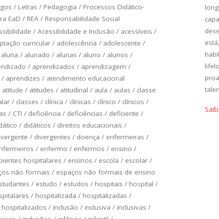
ogos
/
Letras
/
Pedagogia
/
Processos Didático-
long
ra EaD
/
REA
/
Responsabilidade Social
capa
des
ssibilidade
/
Acessibilidade e Inclusão
/
acessíveis
/
está
ptação curricular
/
adolescência
/
adolescente
/
habi
/
aluna
/
alunado
/
alunas
/
aluno
/
alunos
/
life
endizado
/
aprendizados
/
aprendizagem
/
proa
/
aprendizes
/
atendimento educacional
tale
/
atitude
/
atitudes
/
atitudinal
/
aula
/
aulas
/
classe
alar
/
classes
/
clínica
/
clínicas
/
clínico
/
clínicos
/
Saib
as
/
CTI
/
deficiência
/
deficiências
/
deficiente
/
dático
/
didáticos
/
direitos educacionais
/
ivergente
/
divergentes
/
doença
/
enfermeiras
/
nfermeiros
/
enfermo
/
enfermos
/
ensino
/
ientes hospitalares
/
ensinos
/
escola
/
escolar
/
ços não formais
/
espaços não formais de ensino
studantes
/
estudo
/
estudos
/
hospitais
/
hospital
/
spitalares
/
hospitalizada
/
hospitalizadas
/
/
hospitalizados
/
inclusão
/
inclusiva
/
inclusivas
/
usivos
/
inclusões
/
infância
/
infantil
/