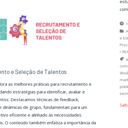
est
comu
1
A
e Es
Proc
/
RE
a
com
nto e Seleção de Talentos
divu
mark
ora as melhores práticas para recrutamento e
públ
ando estratégias para identificar, avaliar e
secr
entos. Destacamos técnicas de feedback,
Saib
e dinâmicas de grupo, fundamentais para um
tivo eficiente e alinhado às necessidades
is. O conteúdo também enfatiza a importância da