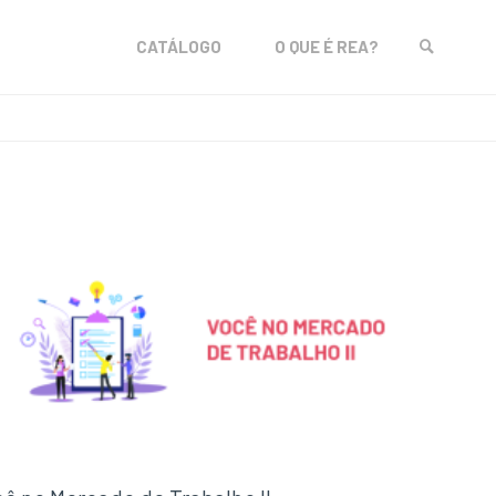
Skip
CATÁLOGO
O QUE É REA?
to
SEARCH
content