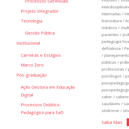
Processos Gerenciais
interdisciplinar
Projeto Integrador
internadas
/
in
Tecnologia
licenciatura
/
li
médicos
/
mult
Gestão Pública
pacientes
/
pcd
pedagogia hosp
Institucional
deficiência
/
Pe
Carreiras e Estágios
/
planejamento 
públicas
/
práti
Marco Zero
professoras
/
Pós-graduação
psicólogos
/
p
psicopedagog
Ação Gestora em Educação
psicopedagog
Digital
saber
/
sabere
saudáveis
/
sa
Processos Didático-
síndrome
/
sí
Pedagógico para EaD
"Cl
Saiba Mais