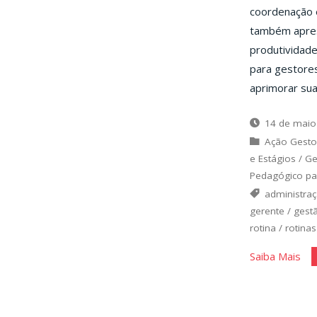
coordenação e
também apres
produtividade 
para gestores
aprimorar sua
14 de maio
Ação Gesto
e Estágios
/
Ge
Pedagógico pa
administra
gerente
/
gest
rotina
/
rotinas
"Ro
Saiba Mais
e
Ser
Org