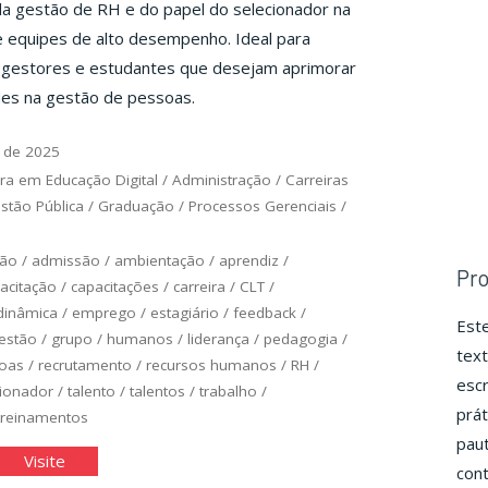
da gestão de RH e do papel do selecionador na
 equipes de alto desempenho. Ideal para
, gestores e estudantes que desejam aprimorar
des na gestão de pessoas.
 de 2025
ra em Educação Digital
/
Administração
/
Carreiras
stão Pública
/
Graduação
/
Processos Gerenciais
/
ção
/
admissão
/
ambientação
/
aprendiz
/
Pr
acitação
/
capacitações
/
carreira
/
CLT
/
dinâmica
/
emprego
/
estagiário
/
feedback
/
Este
estão
/
grupo
/
humanos
/
liderança
/
pedagogia
/
text
oas
/
recrutamento
/
recursos humanos
/
RH
/
escr
cionador
/
talento
/
talentos
/
trabalho
/
prát
treinamentos
pau
crutamento
"Recrutamento
Visite
con