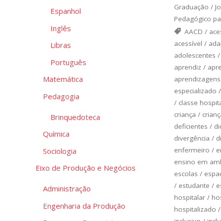
Graduação
/
J
Espanhol
Pedagógico pa
Inglês
AACD
/
ace
acessível
/
ada
Libras
adolescentes
Português
aprendiz
/
apr
Matemática
aprendizagens
especializado
Pedagogia
/
classe hospit
criança
/
crianç
Brinquedoteca
deficientes
/
di
Química
divergência
/
d
enfermeiro
/
e
Sociologia
ensino em amb
Eixo de Produção e Negócios
escolas
/
espa
/
estudante
/
e
Administração
hospitalar
/
ho
Engenharia da Produção
hospitalizado
inclusivo
/
incl