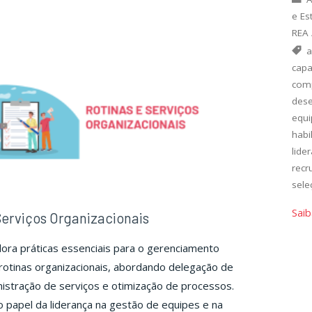
pitalar"
Hospitalar"
e Es
REA
a
capa
com
des
equi
habi
lide
recr
sele
Saib
Serviços Organizacionais
ora práticas essenciais para o gerenciamento
 rotinas organizacionais, abordando delegação de
nistração de serviços e otimização de processos.
papel da liderança na gestão de equipes e na