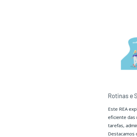
Hos
Rotinas e 
Este REA expl
eficiente das
tarefas, admi
Destacamos o 