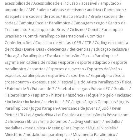
acessibilidade
/
Acessibilidade e Inclusão
/
acessível
/
amputado
/
amputados
/
APB
/
atleta
/
atletas
/
Atletismo
/
auditiva
/
Badminton
/
Basquete em cadeira de rodas
/
Biatlo
/
Bocha
/
Braile
/
cadeira de
rodas
/
Camping Escolar Paralímpico
/
Canoagem
/
cego
/
Centro de
Treinamento Paralímpico do Brasil
/
Ciclismo
/
Comitê Paralímpico
Brasileiro
/
Comitê Paralímpico Internacional
/
Comitês
/
Confederações
/
Conselho de Atletas
/
CPB
/
CTB
/
Curling em cadeira
de rodas
/
Daniel Dias
/
deficiência
/
deficiências
/
educação inclusiva
/
Educação Paralímpica
/
Escola de Inclusão
/
Escola Paralímpica
/
Esgrima em cadeira de rodas
/
esporte
/
esporte adaptado
/
esporte
paralímpico
/
esportes
/
Esportes de Inverno
/
Esportes de Verão
/
esportes paralímpicos
/
esportivo
/
esportivos
/
Esqui alpino
/
Esqui
cross-country
/
exoesqueleto
/
Festival Dia do Atleta Paralímpico
/
física
/
Futebol de 5
/
Futebol de 7
/
Futebol de cegos
/
Futebol PC
/
Goalball
/
Halterofilismo
/
Hipismo
/
história
/
histórica
/
Hóquei no gelo
/
inclusão
/
inclusiva
/
inclusivo
/
intelectual
/
IPC
/
jogos
/
Jogos Olímpicos
/
Jogos
Paralímpicos
/
Jogos Parapan-Americanos de Jovens
/
Judô
/
Kevin
Piette
/
LBI
/
Lei Agnelo/Piva
/
Lei Brasileira de Inclusão da Pessoa com
Deficiência
/
libras
/
linha do tempo
/
Ludwig Guttmann
/
medalha
/
medalhas
/
medalhista
/
Meeting Paralímpico
/
Miguel Nicolelis
/
Ministério
/
modalidade paralímpica
/
Movimento Paralímpico
/