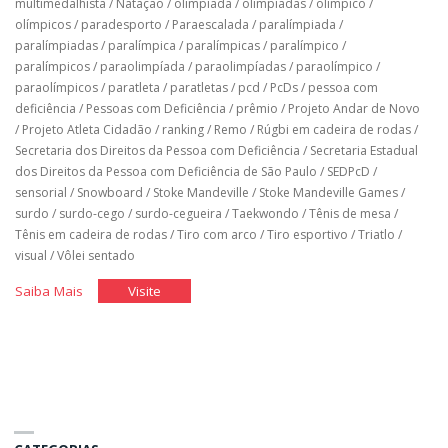
multimedalhista
/
Natação
/
olimpíada
/
olimpíadas
/
olímpico
/
olímpicos
/
paradesporto
/
Paraescalada
/
paralímpiada
/
paralímpiadas
/
paralímpica
/
paralímpicas
/
paralímpico
/
paralímpicos
/
paraolimpíada
/
paraolimpíadas
/
paraolímpico
/
paraolímpicos
/
paratleta
/
paratletas
/
pcd
/
PcDs
/
pessoa com
deficiência
/
Pessoas com Deficiência
/
prêmio
/
Projeto Andar de Novo
/
Projeto Atleta Cidadão
/
ranking
/
Remo
/
Rúgbi em cadeira de rodas
/
Secretaria dos Direitos da Pessoa com Deficiência
/
Secretaria Estadual
dos Direitos da Pessoa com Deficiência de São Paulo
/
SEDPcD
/
sensorial
/
Snowboard
/
Stoke Mandeville
/
Stoke Mandeville Games
/
surdo
/
surdo-cego
/
surdo-cegueira
/
Taekwondo
/
Tênis de mesa
/
Tênis em cadeira de rodas
/
Tiro com arco
/
Tiro esportivo
/
Triatlo
/
visual
/
Vôlei sentado
"História
"História
Saiba Mais
Visite
do
do
Brasil
Brasil
nos
nos
jogos
jogos
paralímpicos"
paralímpicos"