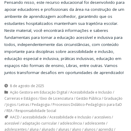
Pensando nisso, este recurso educacional foi desenvolvido para
apoiar educadores e profissionais da área na construção de um
ambiente de aprendizagem acolhedor, garantindo que os
estudantes hospitalizados mantenham sua trajetória escolar.
Neste material, você encontrará informações e saberes
fundamentais para tornar a educação acessível e inclusiva para
todos, independentemente das circunstâncias, com conteúdo
importante para disciplinas sobre acessibilidade e inclusão,
educação especial e inclusiva, práticas inclusivas, educação em
espaços não formais de ensino, Libras, entre outras. Vamos
juntos transformar desafios em oportunidades de aprendizado!
8 de agosto de 2025
Ação Gestora em Educação Digital
/
Acessibilidade e Inclusão
/
Carreiras e Estágios
/
Eixo de Licenciatura
/
Gestão Pública
/
Graduação
/
Jogos
/
Letras
/
Pedagogia
/
Processos Didático-Pedagógico para EaD
/
REA
/
Responsabilidade Social
AACD
/
acessibilidade
/
Acessibilidade e Inclusão
/
acessíveis
/
acessível
/
adaptação curricular
/
adolescência
/
adolescente
/
adolescentes
/
aluna
/
alunado
/
alunas
/
aluno
/
alunos
/
aprendiz
/