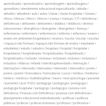
aprendizado
/
aprendizados
/
aprendizagem
/
aprendizagens
/
aprendizes
/
atendimento educacional especializado
/
atitude
/
atitudes
/
atitudinal
/
aula
/
aulas
/
classe
/
classe hospitalar
/
classes
/
clínica
/
clínicas
/
clínico
/
clínicos
/
criança
/
crianças
/
CTI
/
deficiência
/
deficiências
/
deficiente
/
deficientes
/
didático
/
didáticos
/
direitos
educacionais
/
divergência
/
divergente
/
divergentes
/
doença
/
enfermeiras
/
enfermeiro
/
enfermeiros
/
enfermo
/
enfermos
/
ensino
/
ensino em ambientes hospitalares
/
ensinos
/
escola
/
escolar
/
escolas
/
espaços não formais
/
espaços não formais de ensino
/
estudante
/
estudantes
/
estudo
/
estudos
/
hospitais
/
hospital
/
hospitalar
/
hospitalares
/
hospitalizada
/
hospitalizadas
/
hospitalizado
/
hospitalizados
/
inclusão
/
inclusiva
/
inclusivas
/
inclusivo
/
inclusivos
/
inclusões
/
infância
/
infantil
/
interdisciplinaridade
/
internação
/
internações
/
internada
/
internadas
/
internado
/
internados
/
jovem
/
jovens
/
juvenil
/
licenciatura
/
licenciaturas
/
Lucon
/
médica
/
medicina
/
médico
/
médicos
/
multidisciplinar
/
neuro
/
neuropsicologia
/
paciente
/
pacientes
/
pcd
/
PcDs
/
pedagoga
/
pedagogas
/
pedagogia
/
pedagogia hospitalar
/
pedagogo
/
pedagogos
/
pessoa com
deficiência
/
Pessoas com Deficiência
/
pessoas com deficiências
/
planejamento educacional individualizado
/
políticas
/
políticas
públicas
/
práticas
/
práticas inclusivas
/
professor
/
professora
/