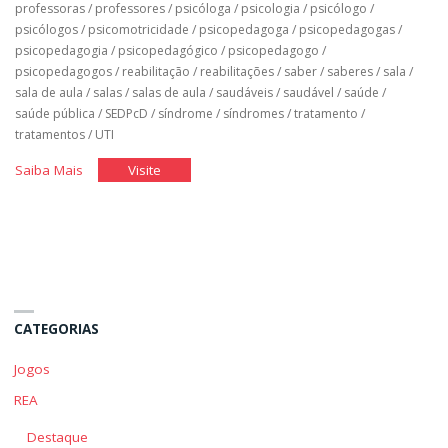
professoras
/
professores
/
psicóloga
/
psicologia
/
psicólogo
/
psicólogos
/
psicomotricidade
/
psicopedagoga
/
psicopedagogas
/
psicopedagogia
/
psicopedagógico
/
psicopedagogo
/
psicopedagogos
/
reabilitação
/
reabilitações
/
saber
/
saberes
/
sala
/
sala de aula
/
salas
/
salas de aula
/
saudáveis
/
saudável
/
saúde
/
saúde pública
/
SEDPcD
/
síndrome
/
síndromes
/
tratamento
/
tratamentos
/
UTI
"Classe
"Classe
Saiba Mais
Visite
Hospitalar"
Hospitalar"
CATEGORIAS
Jogos
REA
Destaque