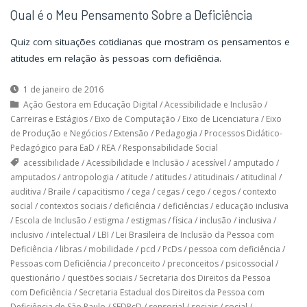
Qual é o Meu Pensamento Sobre a Deficiência
Quiz com situações cotidianas que mostram os pensamentos e
atitudes em relação às pessoas com deficiência.
1 de janeiro de 2016
Ação Gestora em Educação Digital
/
Acessibilidade e Inclusão
/
Carreiras e Estágios
/
Eixo de Computação
/
Eixo de Licenciatura
/
Eixo
de Produção e Negócios
/
Extensão
/
Pedagogia
/
Processos Didático-
Pedagógico para EaD
/
REA
/
Responsabilidade Social
acessibilidade
/
Acessibilidade e Inclusão
/
acessível
/
amputado
/
amputados
/
antropologia
/
atitude
/
atitudes
/
atitudinais
/
atitudinal
/
auditiva
/
Braile
/
capacitismo
/
cega
/
cegas
/
cego
/
cegos
/
contexto
social
/
contextos sociais
/
deficiência
/
deficiências
/
educação inclusiva
/
Escola de Inclusão
/
estigma
/
estigmas
/
física
/
inclusão
/
inclusiva
/
inclusivo
/
intelectual
/
LBI
/
Lei Brasileira de Inclusão da Pessoa com
Deficiência
/
libras
/
mobilidade
/
pcd
/
PcDs
/
pessoa com deficiência
/
Pessoas com Deficiência
/
preconceito
/
preconceitos
/
psicossocial
/
questionário
/
questões sociais
/
Secretaria dos Direitos da Pessoa
com Deficiência
/
Secretaria Estadual dos Direitos da Pessoa com
Deficiência de São Paulo
/
SEDPcD
/
sensorial
/
sociais
/
social
/