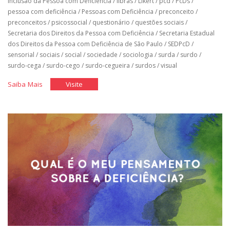
Inclusão da Pessoa com Deficiência
/
libras
/
Likert
/
pcd
/
PcDs
/
pessoa com deficiência
/
Pessoas com Deficiência
/
preconceito
/
preconceitos
/
psicossocial
/
questionário
/
questões sociais
/
Secretaria dos Direitos da Pessoa com Deficiência
/
Secretaria Estadual
dos Direitos da Pessoa com Deficiência de São Paulo
/
SEDPcD
/
sensorial
/
sociais
/
social
/
sociedade
/
sociologia
/
surda
/
surdo
/
surdo-cega
/
surdo-cego
/
surdo-cegueira
/
surdos
/
visual
"Questionário
"Questionário
Saiba Mais
Visite
Elasi"
Elasi"