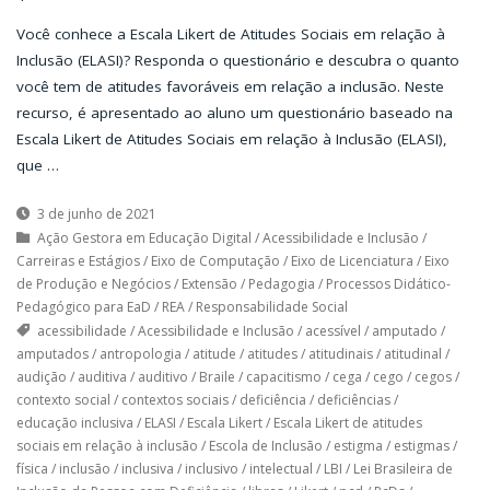
Você conhece a Escala Likert de Atitudes Sociais em relação à
Inclusão (ELASI)? Responda o questionário e descubra o quanto
você tem de atitudes favoráveis em relação a inclusão. Neste
recurso, é apresentado ao aluno um questionário baseado na
Escala Likert de Atitudes Sociais em relação à Inclusão (ELASI),
que …
3 de junho de 2021
Ação Gestora em Educação Digital
/
Acessibilidade e Inclusão
/
Carreiras e Estágios
/
Eixo de Computação
/
Eixo de Licenciatura
/
Eixo
de Produção e Negócios
/
Extensão
/
Pedagogia
/
Processos Didático-
Pedagógico para EaD
/
REA
/
Responsabilidade Social
acessibilidade
/
Acessibilidade e Inclusão
/
acessível
/
amputado
/
amputados
/
antropologia
/
atitude
/
atitudes
/
atitudinais
/
atitudinal
/
audição
/
auditiva
/
auditivo
/
Braile
/
capacitismo
/
cega
/
cego
/
cegos
/
contexto social
/
contextos sociais
/
deficiência
/
deficiências
/
educação inclusiva
/
ELASI
/
Escala Likert
/
Escala Likert de atitudes
sociais em relação à inclusão
/
Escola de Inclusão
/
estigma
/
estigmas
/
física
/
inclusão
/
inclusiva
/
inclusivo
/
intelectual
/
LBI
/
Lei Brasileira de