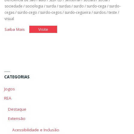
sociedade
/
sociologia
/
surda
/
surdas
/
surdo
/
surdo-cega
/
surdo-
cegas
/
surdo-cego
/
surdo-cegos
/
surdo-cegueira
/
surdos
/
teste
/
visual
"Qual
"Qual
Saiba Mais
Visite
é
é
o
o
Meu
Meu
Pensamento
Pensamento
Sobre
Sobre
a
a
CATEGORIAS
Deficiência"
Deficiência"
Jogos
REA
Destaque
Extensão
Acessibilidade e Inclusão