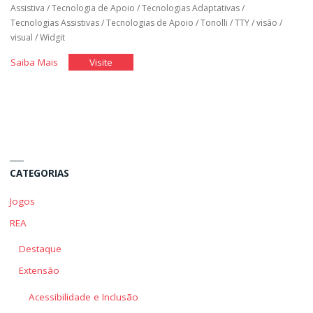
Assistiva
/
Tecnologia de Apoio
/
Tecnologias Adaptativas
/
Tecnologias Assistivas
/
Tecnologias de Apoio
/
Tonolli
/
TTY
/
visão
/
visual
/
Widgit
"Tecnologia
"Tecnologia
Saiba Mais
Visite
Assistiva"
Assistiva"
CATEGORIAS
Jogos
REA
Destaque
Extensão
Acessibilidade e Inclusão