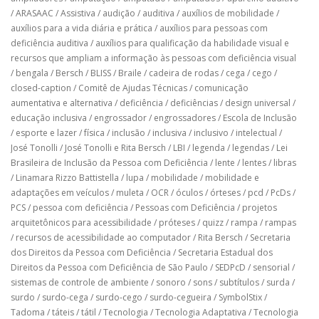
/
ARASAAC
/
Assistiva
/
audição
/
auditiva
/
auxílios de mobilidade
/
auxílios para a vida diária e prática
/
auxílios para pessoas com
deficiência auditiva
/
auxílios para qualificação da habilidade visual e
recursos que ampliam a informação às pessoas com deficiência visual
/
bengala
/
Bersch
/
BLISS
/
Braile
/
cadeira de rodas
/
cega
/
cego
/
closed-caption
/
Comitê de Ajudas Técnicas
/
comunicação
aumentativa e alternativa
/
deficiência
/
deficiências
/
design universal
/
educação inclusiva
/
engrossador
/
engrossadores
/
Escola de Inclusão
/
esporte e lazer
/
física
/
inclusão
/
inclusiva
/
inclusivo
/
intelectual
/
José Tonolli
/
José Tonolli e Rita Bersch
/
LBI
/
legenda
/
legendas
/
Lei
Brasileira de Inclusão da Pessoa com Deficiência
/
lente
/
lentes
/
libras
/
Linamara Rizzo Battistella
/
lupa
/
mobilidade
/
mobilidade e
adaptações em veículos
/
muleta
/
OCR
/
óculos
/
órteses
/
pcd
/
PcDs
/
PCS
/
pessoa com deficiência
/
Pessoas com Deficiência
/
projetos
arquitetônicos para acessibilidade
/
próteses
/
quizz
/
rampa
/
rampas
/
recursos de acessibilidade ao computador
/
Rita Bersch
/
Secretaria
dos Direitos da Pessoa com Deficiência
/
Secretaria Estadual dos
Direitos da Pessoa com Deficiência de São Paulo
/
SEDPcD
/
sensorial
/
sistemas de controle de ambiente
/
sonoro
/
sons
/
subtítulos
/
surda
/
surdo
/
surdo-cega
/
surdo-cego
/
surdo-cegueira
/
SymbolStix
/
Tadoma
/
táteis
/
tátil
/
Tecnologia
/
Tecnologia Adaptativa
/
Tecnologia