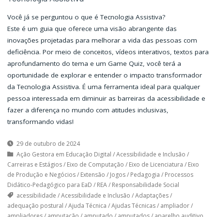
Você já se perguntou o que é Tecnologia Assistiva?
Este é um guia que oferece uma visão abrangente das
inovações projetadas para melhorar a vida das pessoas com
deficiência. Por meio de conceitos, vídeos interativos, textos para
aprofundamento do tema e um Game Quiz, você terá a
oportunidade de explorar e entender o impacto transformador
da Tecnologia Assistiva. É uma ferramenta ideal para qualquer
pessoa interessada em diminuir as barreiras da acessibilidade e
fazer a diferença no mundo com atitudes inclusivas,
transformando vidas!
29 de outubro de 2024
Ação Gestora em Educação Digital
/
Acessibilidade e Inclusão
/
Carreiras e Estágios
/
Eixo de Computação
/
Eixo de Licenciatura
/
Eixo
de Produção e Negócios
/
Extensão
/
Jogos
/
Pedagogia
/
Processos
Didático-Pedagógico para EaD
/
REA
/
Responsabilidade Social
acessibilidade
/
Acessibilidade e Inclusão
/
Adaptações
/
adequação postural
/
Ajuda Técnica
/
Ajudas Técnicas
/
ampliador
/
ampliadores
/
amputação
/
amputado
/
amputados
/
aparelho auditivo